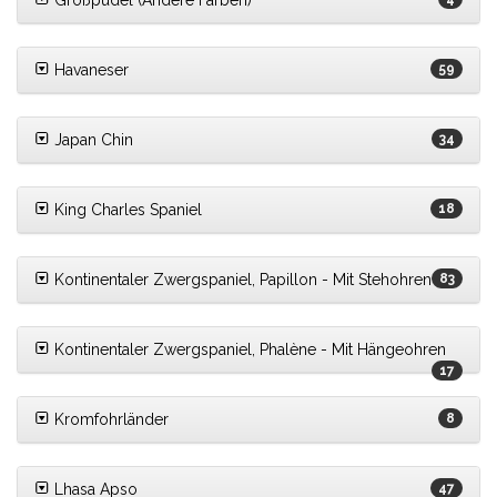
Großpudel (Andere Farben)
Havaneser
59
Japan Chin
34
King Charles Spaniel
18
Kontinentaler Zwergspaniel, Papillon - Mit Stehohren
83
Kontinentaler Zwergspaniel, Phalène - Mit Hängeohren
17
Kromfohrländer
8
Lhasa Apso
47