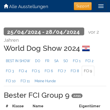
Alle Ausstellungen
Support
25/04/2024 - 28/04/2024
vor 2
Jahren
World Dog Show 2024
BEST IN SHOW
DO
FR
SA
SO
FCI 1
FCI 2
FCI 3
FCI 4
FCI 5
FCI 6
FCI 7
FCI 8
FCI 9
FCI 10
FCI 11
Meine Hunde
Bester FCI Group 9
2295
#
Klasse
Name
Eigentümer