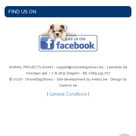
FIND US ON
ANIMAL PROJECTS GmbH -
support@onlinedogshows.eu
- Leonardo Da
Vincilaan 19A / 7, B-1831 Diegem -
BE 0665 535 707
© 2026 - OnlineDogShows - Site development by Arebis.be - Design by
Carenzi.be
|
General Conditions
|