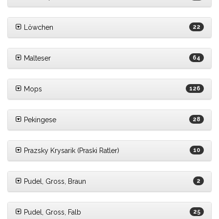
Löwchen
22
Malteser
64
Mops
126
Pekingese
28
Prazsky Krysarik (Praski Ratler)
10
Pudel, Gross, Braun
2
Pudel, Gross, Falb
25