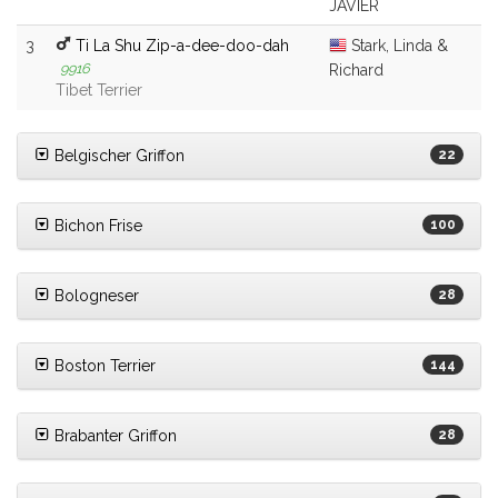
JAVIER
3
Ti La Shu Zip-a-dee-doo-dah
Stark, Linda &
9916
Richard
Tibet Terrier
Belgischer Griffon
22
Bichon Frise
100
Bologneser
28
Boston Terrier
144
Brabanter Griffon
28