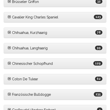
Brüsseler Griffon
32
Cavalier King Charles Spaniel
123
Chihuahua, Kurzhaarig
78
Chihuahua, Langhaarig
99
Chinesischer Schopfhund
129
Coton De Tulear
62
Französische Bulldogge
235
4