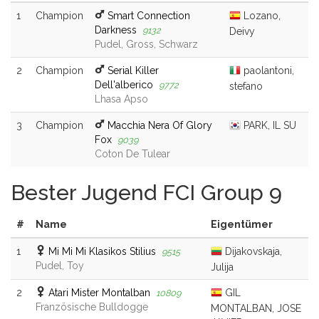
1
Champion
Smart Connection
Lozano,
Darkness
9132
Deivy
Pudel, Gross, Schwarz
2
Champion
Serial Killer
paolantoni,
Dell'alberico
9772
stefano
Lhasa Apso
3
Champion
Macchia Nera Of Glory
PARK, IL SU
Fox
9039
Coton De Tulear
Bester Jugend FCI Group 9
#
Name
Eigentümer
1
Mi Mi Mi Klasikos Stilius
Dijakovskaja,
9515
Pudel, Toy
Julija
2
Atari Mister Montalban
GIL
10809
Französische Bulldogge
MONTALBAN, JOSE