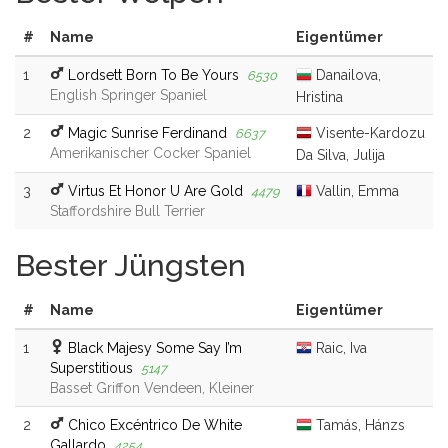
#
Name
Eigentümer
1
Lordsett Born To Be Yours
Danailova,
6530
English Springer Spaniel
Hristina
2
Magic Sunrise Ferdinand
Visente-Kardozu
6637
Amerikanischer Cocker Spaniel
Da Silva, Julija
3
Virtus Et Honor U Are Gold
Vallin, Emma
4479
Staffordshire Bull Terrier
Bester Jüngsten
#
Name
Eigentümer
1
Black Majesy Some Say I’m
Raic, Iva
Superstitious
5147
Basset Griffon Vendeen, Kleiner
2
Chico Excéntrico De White
Tamás, Hánzs
Gallardo
4254