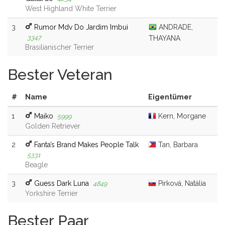
West Highland White Terrier
3
Rumor Mdv Do Jardim Imbui
ANDRADE,
3347
THAYANA
Brasilianischer Terrier
Bester Veteran
#
Name
Eigentümer
1
Maiko
Kern, Morgane
5999
Golden Retriever
2
Fanta’s Brand Makes People Talk
Tan, Barbara
5331
Beagle
3
Guess Dark Luna
Pirková, Natália
4849
Yorkshire Terrier
Bester Paar