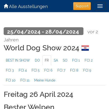
Alle Ausstellungen
Support
25/04/2024 - 28/04/2024
vor 2
Jahren
World Dog Show 2024
BEST IN SHOW
DO
FR
SA
SO
FCI 1
FCI 2
FCI 3
FCI 4
FCI 5
FCI 6
FCI 7
FCI 8
FCI 9
FCI 10
FCI 11
Meine Hunde
Freitag 26 April 2024
Bester Welpen