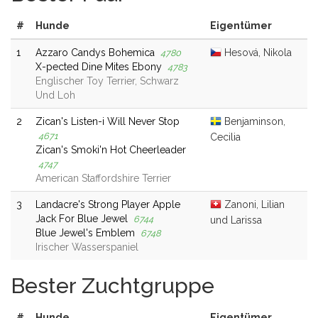
#
Hunde
Eigentümer
1
Azzaro Candys Bohemica
Hesová, Nikola
4780
X-pected Dine Mites Ebony
4783
Englischer Toy Terrier, Schwarz
Und Loh
2
Zican's Listen-i Will Never Stop
Benjaminson,
4671
Cecilia
Zican's Smoki'n Hot Cheerleader
4747
American Staffordshire Terrier
3
Landacre's Strong Player Apple
Zanoni, Lilian
Jack For Blue Jewel
6744
und Larissa
Blue Jewel's Emblem
6748
Irischer Wasserspaniel
Bester Zuchtgruppe
#
Hunde
Eigentümer