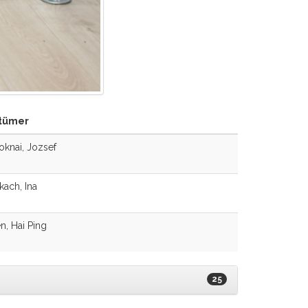
tümer
knai, Jozsef
kach, Ina
, Hai Ping
25