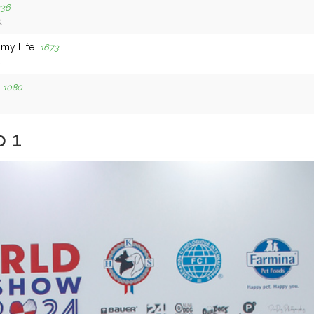
336
d
-my Life
1673
d
1080
p 1