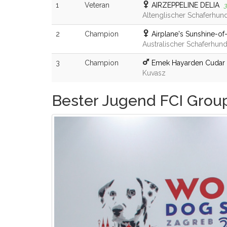
1
Veteran
AIRZEPPELINE DELIA
Altenglischer Schaferhun
2
Champion
Airplane's Sunshine-of
Australischer Schaferhun
3
Champion
Emek Hayarden Cudar
Kuvasz
Bester Jugend FCI Grou