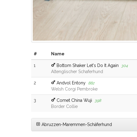
#
Name
1
Bottom Shaker Let's Do It Again
304
Altenglischer Schaferhund
2
Andvol Entony
882
Welsh Corgi Pembroke
3
Comet China Wuji
398
Border Collie
Abruzzen-Maremmen-Schäferhund