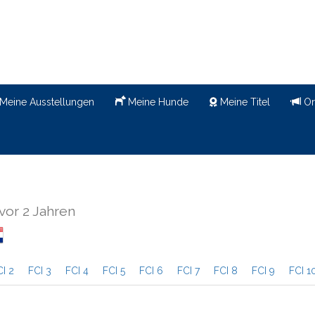
Meine Ausstellungen
Meine Hunde
Meine Titel
Or
vor 2 Jahren
CI 2
FCI 3
FCI 4
FCI 5
FCI 6
FCI 7
FCI 8
FCI 9
FCI 1