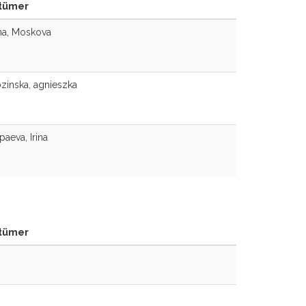
tümer
na, Moskova
inska, agnieszka
aeva, Irina
tümer