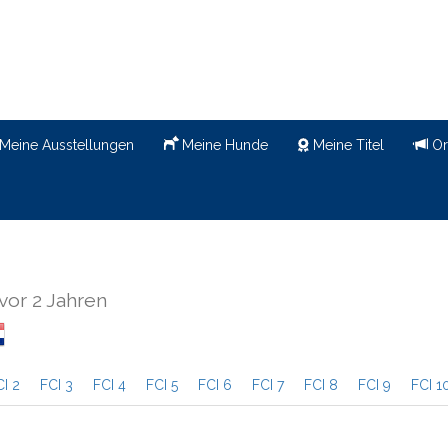
Meine Ausstellungen
Meine Hunde
Meine Titel
Or
vor 2 Jahren
CI 2
FCI 3
FCI 4
FCI 5
FCI 6
FCI 7
FCI 8
FCI 9
FCI 1