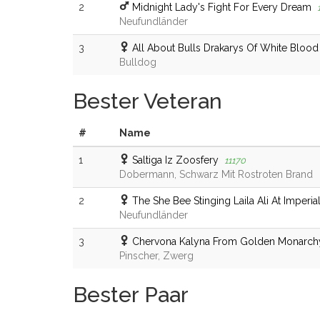
2
Midnight Lady's Fight For Every Dream
Neufundländer
3
All About Bulls Drakarys Of White Blood
Bulldog
Bester Veteran
#
Name
1
Saltiga Iz Zoosfery
11170
Dobermann, Schwarz Mit Rostroten Brand
2
The She Bee Stinging Laila Ali At Imperia
Neufundländer
3
Chervona Kalyna From Golden Monarch
Pinscher, Zwerg
Bester Paar