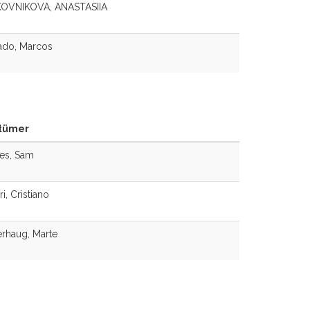
OVNIKOVA, ANASTASIIA
ado, Marcos
tümer
es, Sam
ri, Cristiano
rhaug, Marte