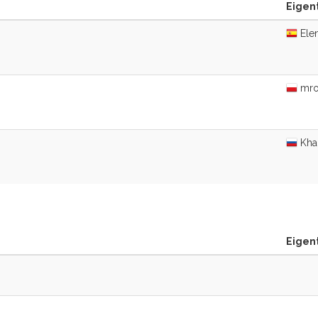
Eigen
Ele
mroz
Khap
Eigen