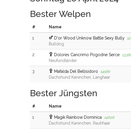
Bester Welpen
#
Name
1
D'or Wood Unknow Battle Sexy Bully
12
Bulldog
2
Dolores Cancrimo Pogodne Serce
1338
Neufundländer
3
Mafalda Del Bellisidoro
14580
Dachshund Kaninchen, Langhaar
Bester Jüngsten
#
Name
1
Magik Rainbow Dominica
14626
Dachshund Kaninchen, Rauhhaar