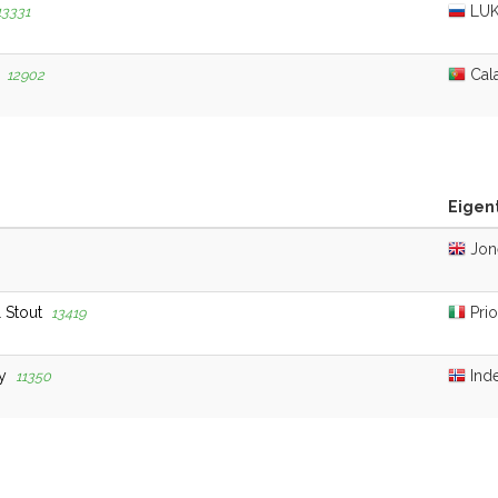
LUK
13331
Cal
12902
Eigen
Jon
l Stout
Prio
13419
y
Inde
11350