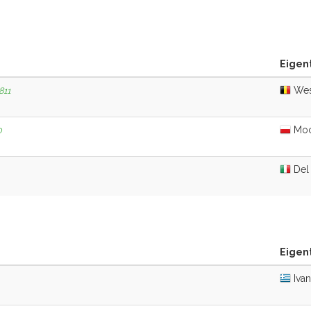
Eigen
Wes
811
Moc
0
Del 
Eigen
Ivan