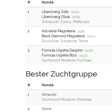
#
Hunde
1
Libenzverg Odin
11649
Libenzverg Olivia
11689
Schnauzer, Zwerg, Pfeffersalz
2
Adorable Magnateria
11981
Black Diamond Magnateria
12022
Russischer Schwarzer Terrier
3
Formula Uspeha Dauphin
14282
Formula Uspeha Bliss
14333
Dachshund Miniature, Kurzhaar
Bester Zuchtgruppe
#
Hunde
1
Almarxils
Dachshund Miniature, Rauhhaar
2
Gloris