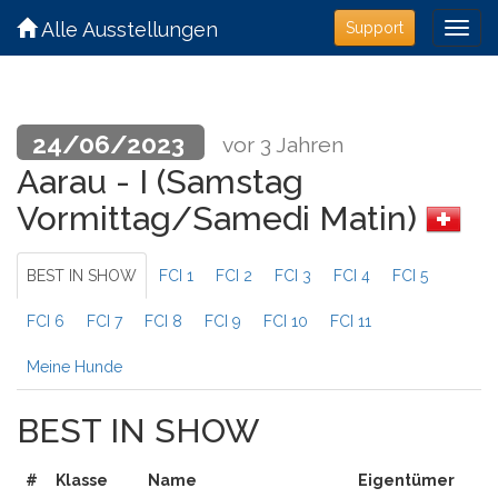
Alle Ausstellungen
Support
24/06/2023
vor 3 Jahren
Aarau - I (Samstag
Vormittag/Samedi Matin)
BEST IN SHOW
FCI 1
FCI 2
FCI 3
FCI 4
FCI 5
FCI 6
FCI 7
FCI 8
FCI 9
FCI 10
FCI 11
Meine Hunde
BEST IN SHOW
#
Klasse
Name
Eigentümer