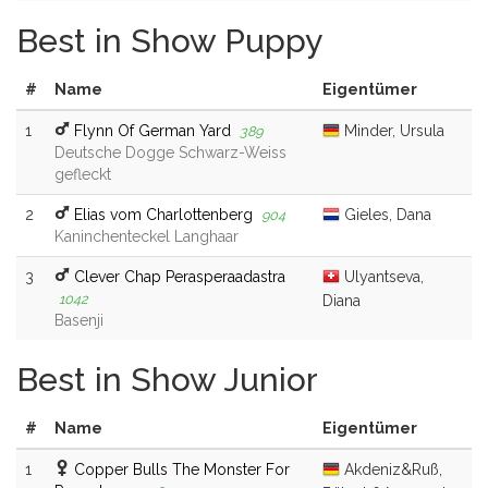
Best in Show Puppy
#
Name
Eigentümer
1
Flynn Of German Yard
Minder, Ursula
389
Deutsche Dogge Schwarz-Weiss
gefleckt
2
Elias vom Charlottenberg
Gieles, Dana
904
Kaninchenteckel Langhaar
3
Clever Chap Perasperaadastra
Ulyantseva,
1042
Diana
Basenji
Best in Show Junior
#
Name
Eigentümer
1
Copper Bulls The Monster For
Akdeniz&Ruß,