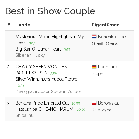
Best in Show Couple
#
Hunde
Eigentümer
1
Mysterious Moon Highlights In My
Ivchenko - de
Heart
927
Graaff, Olena
Big Star Of Lunar Heart
943
Siberian Husky
2
CHARLY SHEEN VON DEN
Leonhardt,
PARTHEWIESEN
358
Ralph
Silver'Winhunters Yucca Flower
363
Zwergschnauzer Schwarz/silber
3
Berkana Pride Emerald Cut
Borowska,
1033
Hatsushiba CHIE-NO HARUMI
1035
Katarzyna
Shiba Inu