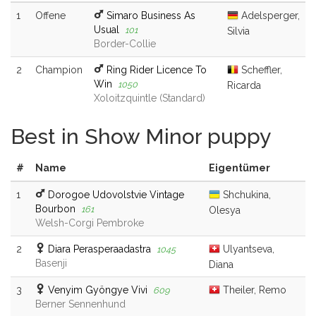
1
Offene
Simaro Business As
Adelsperger,
Usual
101
Silvia
Border-Collie
2
Champion
Ring Rider Licence To
Scheffler,
Win
1050
Ricarda
Xoloitzquintle (Standard)
Best in Show Minor puppy
#
Name
Eigentümer
1
Dorogoe Udovolstvie Vintage
Shchukina,
Bourbon
161
Olesya
Welsh-Corgi Pembroke
2
Diara Perasperaadastra
Ulyantseva,
1045
Basenji
Diana
3
Venyim Gyöngye Vivi
Theiler, Remo
609
Berner Sennenhund