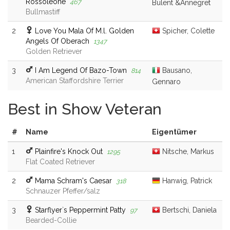
Rossoleone
467
Bülent &Annegret
Bullmastiff
2
Love You Mala Of M.l. Golden
Spicher, Colette
Angels Of Oberach
1347
Golden Retriever
3
I Am Legend Of Bazo-Town
Bausano,
814
American Staffordshire Terrier
Gennaro
Best in Show Veteran
#
Name
Eigentümer
1
Plainfire's Knock Out
Nitsche, Markus
1295
Flat Coated Retriever
2
Mama Schram's Caesar
Hanwig, Patrick
318
Schnauzer Pfeffer/salz
3
Starflyer`s Peppermint Patty
Bertschi, Daniela
97
Bearded-Collie