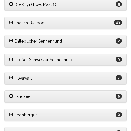
Do-Khyi (Tibet Mastiff)
5
English Bulldog
13
Entlebucher Sennenhund
2
Großer Schweizer Sennenhund
9
Hovawart
7
Landseer
9
Leonberger
9