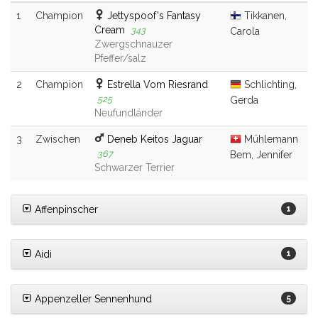
1
Champion
Jettyspoof's Fantasy
Tikkanen,
Cream
343
Carola
Zwergschnauzer
Pfeffer/salz
2
Champion
Estrella Vom Riesrand
Schlichting,
525
Gerda
Neufundländer
3
Zwischen
Deneb Keitos Jaguar
Mühlemann
367
Bem, Jennifer
Schwarzer Terrier
Affenpinscher
1
Aidi
1
Appenzeller Sennenhund
5