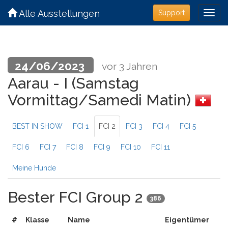
Alle Ausstellungen
Support
24/06/2023
vor 3 Jahren
Aarau - I (Samstag
Vormittag/Samedi Matin)
BEST IN SHOW
FCI 1
FCI 2
FCI 3
FCI 4
FCI 5
FCI 6
FCI 7
FCI 8
FCI 9
FCI 10
FCI 11
Meine Hunde
Bester FCI Group 2
386
#
Klasse
Name
Eigentümer