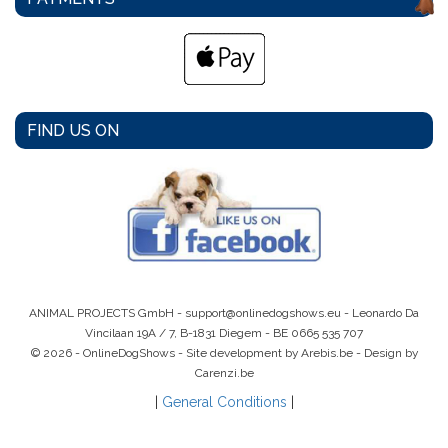
FIND US ON
ANIMAL PROJECTS GmbH -
support@onlinedogshows.eu
- Leonardo Da
Vincilaan 19A / 7, B-1831 Diegem -
BE 0665 535 707
© 2026 - OnlineDogShows - Site development by Arebis.be - Design by
Carenzi.be
|
General Conditions
|