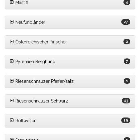
Mastiff
4
Neufundländer
27
Österreichischer Pinscher
2
Pyrenäen Berghund
7
Riesenschnauzer Pfeffer/salz
1
Riesenschnauzer Schwarz
13
Rottweiler
19