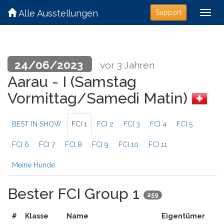
Alle Ausstellungen
Support
24/06/2023
vor 3 Jahren
Aarau - I (Samstag
Vormittag/Samedi Matin)
BEST IN SHOW
FCI 1
FCI 2
FCI 3
FCI 4
FCI 5
FCI 6
FCI 7
FCI 8
FCI 9
FCI 10
FCI 11
Meine Hunde
Bester FCI Group 1
259
#
Klasse
Name
Eigentümer