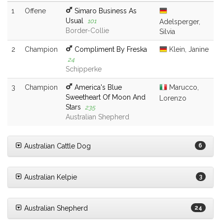
1
Offene
Simaro Business As
Usual
101
Adelsperger,
Border-Collie
Silvia
2
Champion
Compliment By Freska
Klein, Janine
24
Schipperke
3
Champion
America's Blue
Marucco,
Sweetheart Of Moon And
Lorenzo
Stars
235
Australian Shepherd
Australian Cattle Dog
6
Australian Kelpie
3
Australian Shepherd
24