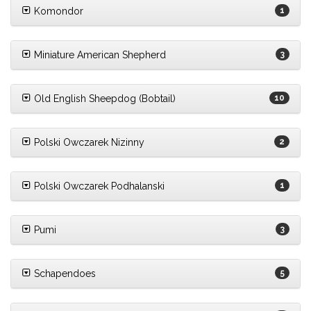
Komondor
1
Miniature American Shepherd
3
Old English Sheepdog (Bobtail)
10
Polski Owczarek Nizinny
2
Polski Owczarek Podhalanski
1
Pumi
3
Schapendoes
5