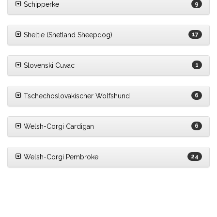
Schipperke
9
Sheltie (Shetland Sheepdog)
17
Slovenski Cuvac
1
Tschechoslovakischer Wolfshund
6
Welsh-Corgi Cardigan
6
Welsh-Corgi Pembroke
24