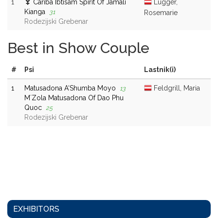
1
Cariba Ibtisam Spirit Of Jamali
Lugger,
Kianga
31
Rosemarie
Rodezijski Grebenar
Best in Show Couple
#
Psi
Lastnik(i)
1
Matusadona A‘Shumba Moyo
Feldgrill, Maria
13
M´Zola Matusadona Of Dao Phu
Quoc
25
Rodezijski Grebenar
EXHIBITORS