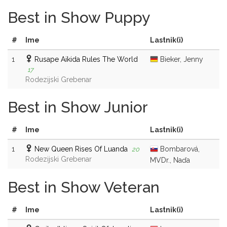
Best in Show Puppy
#
Ime
Lastnik(i)
1
Rusape Aikida Rules The World
Bieker, Jenny
17
Rodezijski Grebenar
Best in Show Junior
#
Ime
Lastnik(i)
1
New Queen Rises Of Luanda
Bombarová,
20
Rodezijski Grebenar
MVDr., Naďa
Best in Show Veteran
#
Ime
Lastnik(i)