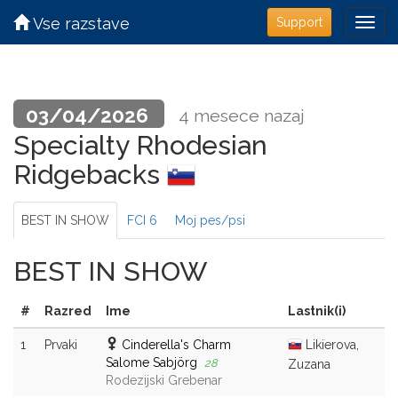
Vse razstave
Support
03/04/2026
4 mesece nazaj
Specialty Rhodesian
Ridgebacks
BEST IN SHOW
FCI 6
Moj pes/psi
BEST IN SHOW
#
Razred
Ime
Lastnik(i)
1
Prvaki
Cinderella's Charm
Likierova,
Salome Sabjörg
28
Zuzana
Rodezijski Grebenar