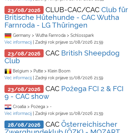
CLUB-CAC/CAC
Club für
23/08/2026
Britische Hütehunde - CAC Wutha
Farnroda - LG Thüringen
Germany > Wutha Farnroda > Schlosspark
Več informacij
| Zadnji rok prijave
11/08/2026 21:59
CAC
British Sheepdog
23/08/2026
Club
Belgium > Putte > Klein Boom
Več informacij
| Zadnji rok prijave
11/08/2026 21:59
CAC
Požega FCI 2 & FCI
23/08/2026
9 - CAC show
Croatia > Požega > -
Več informacij
| Zadnji rok prijave
11/08/2026 21:59
CAC
Österreichischer
28/08/2026
Zwerghundeklub (ÖZK) - MOZART