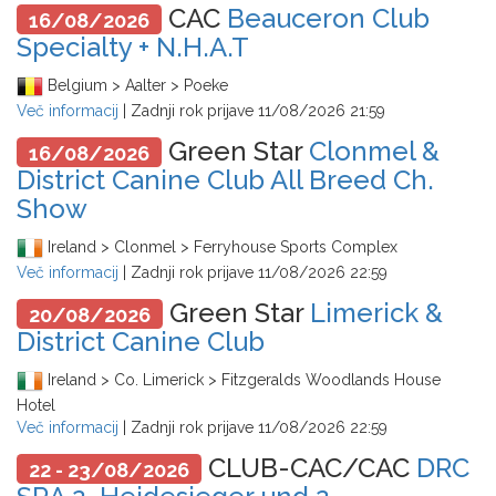
CAC
Beauceron Club
16/08/2026
Specialty + N.H.A.T
Belgium > Aalter > Poeke
Več informacij
| Zadnji rok prijave
11/08/2026 21:59
Green Star
Clonmel &
16/08/2026
District Canine Club All Breed Ch.
Show
Ireland > Clonmel > Ferryhouse Sports Complex
Več informacij
| Zadnji rok prijave
11/08/2026 22:59
Green Star
Limerick &
20/08/2026
District Canine Club
Ireland > Co. Limerick > Fitzgeralds Woodlands House
Hotel
Več informacij
| Zadnji rok prijave
11/08/2026 22:59
CLUB-CAC/CAC
DRC
22 - 23/08/2026