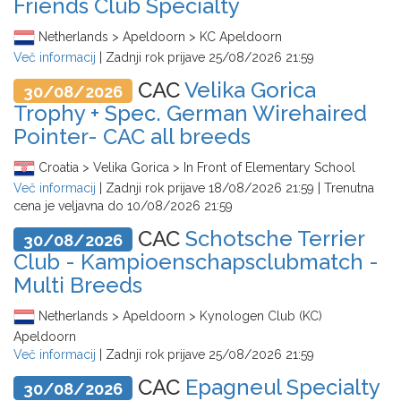
Friends Club Specialty
Netherlands > Apeldoorn > KC Apeldoorn
Več informacij
| Zadnji rok prijave
25/08/2026 21:59
CAC
Velika Gorica
30/08/2026
Trophy + Spec. German Wirehaired
Pointer- CAC all breeds
Croatia > Velika Gorica > In Front of Elementary School
Več informacij
| Zadnji rok prijave
18/08/2026 21:59
| Trenutna
cena je veljavna do
10/08/2026 21:59
CAC
Schotsche Terrier
30/08/2026
Club - Kampioenschapsclubmatch -
Multi Breeds
Netherlands > Apeldoorn > Kynologen Club (KC)
Apeldoorn
Več informacij
| Zadnji rok prijave
25/08/2026 21:59
CAC
Epagneul Specialty
30/08/2026