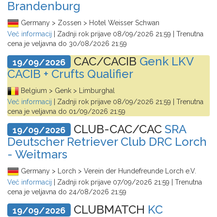
Brandenburg
Germany > Zossen > Hotel Weisser Schwan
Več informacij
| Zadnji rok prijave
08/09/2026 21:59
| Trenutna
cena je veljavna do
30/08/2026 21:59
CAC/CACIB
Genk LKV
19/09/2026
CACIB + Crufts Qualifier
Belgium > Genk > Limburghal
Več informacij
| Zadnji rok prijave
08/09/2026 21:59
| Trenutna
cena je veljavna do
01/09/2026 21:59
CLUB-CAC/CAC
SRA
19/09/2026
Deutscher Retriever Club DRC Lorch
- Weitmars
Germany > Lorch > Verein der Hundefreunde Lorch e.V.
Več informacij
| Zadnji rok prijave
07/09/2026 21:59
| Trenutna
cena je veljavna do
24/08/2026 21:59
CLUBMATCH
KC
19/09/2026