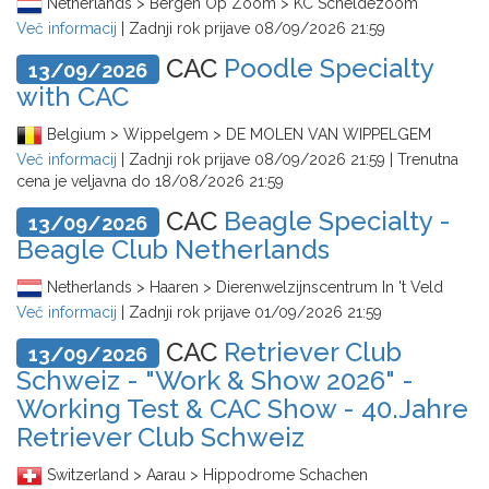
Netherlands > Bergen Op Zoom > KC Scheldezoom
Več informacij
| Zadnji rok prijave
08/09/2026 21:59
CAC
Poodle Specialty
13/09/2026
with CAC
Belgium > Wippelgem > DE MOLEN VAN WIPPELGEM
Več informacij
| Zadnji rok prijave
08/09/2026 21:59
| Trenutna
cena je veljavna do
18/08/2026 21:59
CAC
Beagle Specialty -
13/09/2026
Beagle Club Netherlands
Netherlands > Haaren > Dierenwelzijnscentrum In 't Veld
Več informacij
| Zadnji rok prijave
01/09/2026 21:59
CAC
Retriever Club
13/09/2026
Schweiz - "Work & Show 2026" -
Working Test & CAC Show - 40.Jahre
Retriever Club Schweiz
Switzerland > Aarau > Hippodrome Schachen