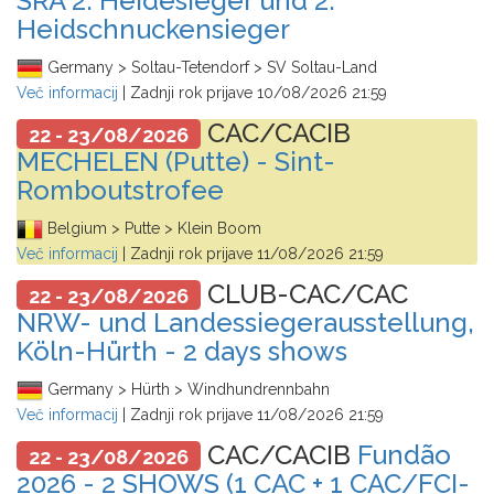
SRA 2. Heidesieger und 2.
Heidschnuckensieger
Germany > Soltau-Tetendorf > SV Soltau-Land
Več informacij
| Zadnji rok prijave
10/08/2026 21:59
CAC/CACIB
22 - 23/08/2026
MECHELEN (Putte) - Sint-
Romboutstrofee
Belgium > Putte > Klein Boom
Več informacij
| Zadnji rok prijave
11/08/2026 21:59
CLUB-CAC/CAC
22 - 23/08/2026
NRW- und Landessiegerausstellung,
Köln-Hürth - 2 days shows
Germany > Hürth > Windhundrennbahn
Več informacij
| Zadnji rok prijave
11/08/2026 21:59
CAC/CACIB
Fundão
22 - 23/08/2026
2026 - 2 SHOWS (1 CAC + 1 CAC/FCI-