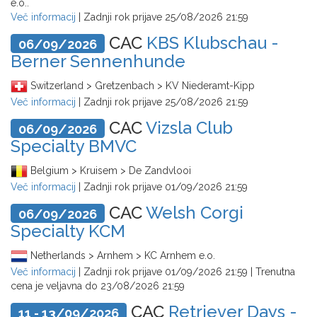
e.o..
Več informacij
| Zadnji rok prijave
25/08/2026 21:59
CAC
KBS Klubschau -
06/09/2026
Berner Sennenhunde
Switzerland > Gretzenbach > KV Niederamt-Kipp
Več informacij
| Zadnji rok prijave
25/08/2026 21:59
CAC
Vizsla Club
06/09/2026
Specialty BMVC
Belgium > Kruisem > De Zandvlooi
Več informacij
| Zadnji rok prijave
01/09/2026 21:59
CAC
Welsh Corgi
06/09/2026
Specialty KCM
Netherlands > Arnhem > KC Arnhem e.o.
Več informacij
| Zadnji rok prijave
01/09/2026 21:59
| Trenutna
cena je veljavna do
23/08/2026 21:59
CAC
Retriever Days -
11 - 13/09/2026