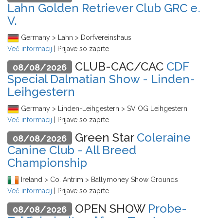
Lahn Golden Retriever Club GRC e.
V.
Germany > Lahn > Dorfvereinshaus
Več informacij
| Prijave so zaprte
CLUB-CAC/CAC
CDF
08/08/2026
Special Dalmatian Show - Linden-
Leihgestern
Germany > Linden-Leihgestern > SV OG Leihgestern
Več informacij
| Prijave so zaprte
Green Star
Coleraine
08/08/2026
Canine Club - All Breed
Championship
Ireland > Co. Antrim > Ballymoney Show Grounds
Več informacij
| Prijave so zaprte
OPEN SHOW
Probe-
08/08/2026