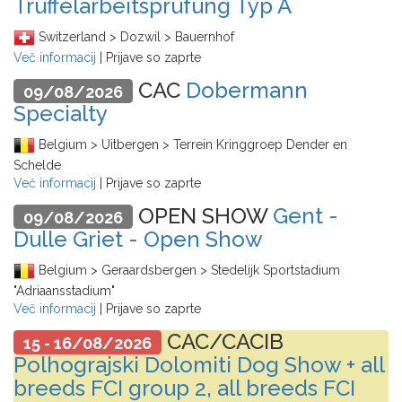
Trüffelarbeitsprüfung Typ A
Switzerland > Dozwil > Bauernhof
Več informacij
| Prijave so zaprte
CAC
Dobermann
09/08/2026
Specialty
Belgium > Uitbergen > Terrein Kringgroep Dender en
Schelde
Več informacij
| Prijave so zaprte
OPEN SHOW
Gent -
09/08/2026
Dulle Griet - Open Show
Belgium > Geraardsbergen > Stedelijk Sportstadium
"Adriaansstadium"
Več informacij
| Prijave so zaprte
CAC/CACIB
15 - 16/08/2026
Polhograjski Dolomiti Dog Show + all
breeds FCI group 2, all breeds FCI