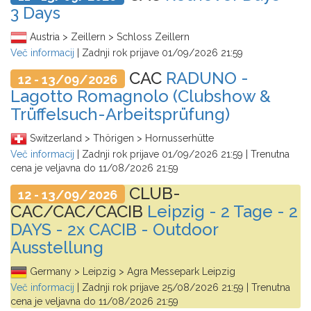
3 Days
Austria > Zeillern > Schloss Zeillern
Več informacij
| Zadnji rok prijave
01/09/2026 21:59
CAC
RADUNO -
12 - 13/09/2026
Lagotto Romagnolo (Clubshow &
Trüffelsuch-Arbeitsprüfung)
Switzerland > Thörigen > Hornusserhütte
Več informacij
| Zadnji rok prijave
01/09/2026 21:59
| Trenutna
cena je veljavna do
11/08/2026 21:59
CLUB-
12 - 13/09/2026
CAC/CAC/CACIB
Leipzig - 2 Tage - 2
DAYS - 2x CACIB - Outdoor
Ausstellung
Germany > Leipzig > Agra Messepark Leipzig
Več informacij
| Zadnji rok prijave
25/08/2026 21:59
| Trenutna
cena je veljavna do
11/08/2026 21:59