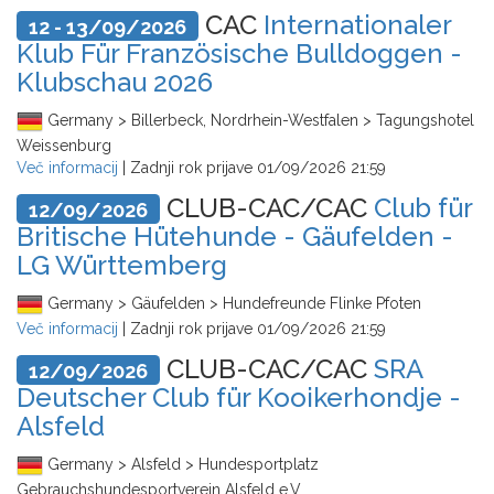
CAC
Internationaler
12 - 13/09/2026
Klub Für Französische Bulldoggen -
Klubschau 2026
Germany > Billerbeck, Nordrhein-Westfalen > Tagungshotel
Weissenburg
Več informacij
| Zadnji rok prijave
01/09/2026 21:59
CLUB-CAC/CAC
Club für
12/09/2026
Britische Hütehunde - Gäufelden -
LG Württemberg
Germany > Gäufelden > Hundefreunde Flinke Pfoten
Več informacij
| Zadnji rok prijave
01/09/2026 21:59
CLUB-CAC/CAC
SRA
12/09/2026
Deutscher Club für Kooikerhondje -
Alsfeld
Germany > Alsfeld > Hundesportplatz
Gebrauchshundesportverein Alsfeld e.V.