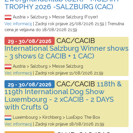
TROPHY 2026 -SALZBURG (CAC)
Austria > Salzburg > Messe Salzburg (Foyer)
Več informacij
| Zadnji rok prijave
25/08/2026 21:59
| Trenutna
cena je veljavna do
18/08/2026 21:59
CAC/CACIB
29 - 30/08/2026
International Salzburg Winner shows
- 3 shows (2 CACIB + 1 CAC)
Austria > Salzburg > Messe Salzburg
Več informacij
| Zadnji rok prijave
11/08/2026 21:59
CAC/CACIB
118th &
29 - 30/08/2026
119th International Dog Show
Luxembourg - 2 xCACIB - 2 DAYS
with Crufts Q
Luxembourg > Kirchberg > LuxExpo The Box
Več informacij
| Zadnji rok prijave
18/08/2026 21:59