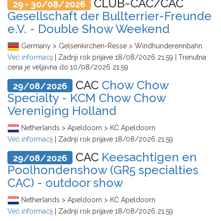
CLUB-CAC/CAC
29 - 30/08/2026
Gesellschaft der Bullterrier-Freunde
e.V. - Double Show Weekend
Germany > Gelsenkirchen-Resse > Windhunderennbahn
Več informacij
| Zadnji rok prijave
18/08/2026 21:59
| Trenutna
cena je veljavna do
10/08/2026 21:59
CAC
Chow Chow
29/08/2026
Specialty - KCM Chow Chow
Vereniging Holland
Netherlands > Apeldoorn > KC Apeldoorn
Več informacij
| Zadnji rok prijave
18/08/2026 21:59
CAC
Keesachtigen en
29/08/2026
Poolhondenshow (GR5 specialties
CAC) - outdoor show
Netherlands > Apeldoorn > KC Apeldoorn
Več informacij
| Zadnji rok prijave
18/08/2026 21:59