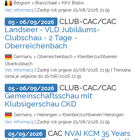
Belgium > Brasschaat > KKV Brabo
Več informacij
| Zadnji rok prijave
25/08/2026 21:59
CLUB-CAC/CAC
05 - 06/09/2026
Landseer - VLD Jubiläums-
Clubschau - 2 Tage -
Oberreichenbach
Germany > Oberreichenbach > Kleintierzuchtverein
Oberkollbach
Več informacij
| Zadnji rok prijave
25/08/2026 21:59
| Trenutna
cena je veljavna do
16/08/2026 21:59
CLUB-CAC/CAC
05 - 06/09/2026
Gemeinschaftsschau mit
Klubsigerschau CKD
Germany > Heiningen > Kleintierzuchtverein Heiningen
Več informacij
| Zadnji rok prijave
25/08/2026 21:59
CAC
NVAI KCM 35 Years
05/09/2026