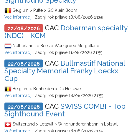
Sighthound Specialty
Belgium > Putte > GC Klein Boom
Več informacij
| Zadnji rok prijave
18/08/2026 21:59
CAC
Doberman specialty
22/08/2026
(NDC) - KCM
Netherlands > Beek > Werkgroep Mergelland
Več informacij
| Zadnji rok prijave
11/08/2026 21:59
CAC
Bullmastiff National
22/08/2026
Specialty Memorial Franky Loeckx
Cup
Belgium > Bonheiden > De Hellewel
Več informacij
| Zadnji rok prijave
18/08/2026 21:59
CAC
SWISS COMBI - Top
22/08/2026
Sighthound Event
Switzerland > Lotzwil > Windhunderennbahn in Lotzwil
Več informacij
| Zadnji rok prijave
18/08/2026 21:59