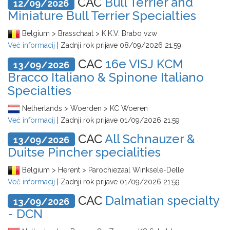
CAC
Bull Terrier and
12/09/2026
Miniature Bull Terrier Specialties
Belgium > Brasschaat > K.K.V. Brabo vzw
Več informacij
| Zadnji rok prijave
08/09/2026 21:59
CAC
16e VISJ KCM
13/09/2026
Bracco Italiano & Spinone Italiano
Specialties
Netherlands > Woerden > KC Woeren
Več informacij
| Zadnji rok prijave
01/09/2026 21:59
CAC
All Schnauzer &
13/09/2026
Duitse Pincher specialities
Belgium > Herent > Parochiezaal Winksele-Delle
Več informacij
| Zadnji rok prijave
01/09/2026 21:59
CAC
Dalmatian specialty
13/09/2026
- DCN