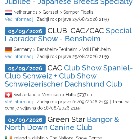
Jubilee - Japanese Breeds Specialty
Netherlands > Gorssel > Semper Fidelis
Več informacij
| Zadnji rok prijave
25/08/2026 21:59
CLUB-CAC/CAC
Special
05/09/2026
Labrador Show - Bensheim
Germany > Bensheim-Fehlheim > VdH Fehlheim
Več informacij
| Zadnji rok prijave
25/08/2026 21:59
CAC
Club Show Spaniel-
05/09/2026
Club Schweiz + Club Show
Schweizerischer Dachshund Club
Switzerland > Menziken > Halle 5737.ch
Več informacij
| Zadnji rok prijave
01/09/2026 21:59
| Trenutna
cena je veljavna do
18/08/2026 21:59
Green Star
Bangor &
05/09/2026
North Down Canine Club
Ireland > dublin > The National Show Centre