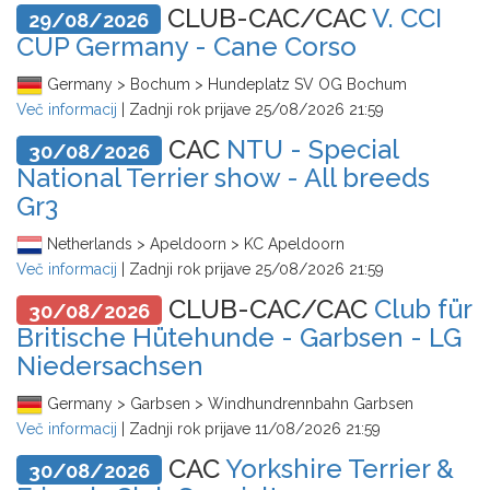
CLUB-CAC/CAC
V. CCI
29/08/2026
CUP Germany - Cane Corso
Germany > Bochum > Hundeplatz SV OG Bochum
Več informacij
| Zadnji rok prijave
25/08/2026 21:59
CAC
NTU - Special
30/08/2026
National Terrier show - All breeds
Gr3
Netherlands > Apeldoorn > KC Apeldoorn
Več informacij
| Zadnji rok prijave
25/08/2026 21:59
CLUB-CAC/CAC
Club für
30/08/2026
Britische Hütehunde - Garbsen - LG
Niedersachsen
Germany > Garbsen > Windhundrennbahn Garbsen
Več informacij
| Zadnji rok prijave
11/08/2026 21:59
CAC
Yorkshire Terrier &
30/08/2026