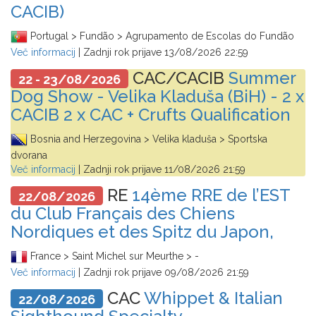
CACIB)
Portugal > Fundão > Agrupamento de Escolas do Fundão
Več informacij
| Zadnji rok prijave
13/08/2026 22:59
CAC/CACIB
Summer
22 - 23/08/2026
Dog Show - Velika Kladuša (BiH) - 2 x
CACIB 2 x CAC + Crufts Qualification
Bosnia and Herzegovina > Velika kladuša > Sportska
dvorana
Več informacij
| Zadnji rok prijave
11/08/2026 21:59
RE
14ème RRE de l’EST
22/08/2026
du Club Français des Chiens
Nordiques et des Spitz du Japon,
France > Saint Michel sur Meurthe > -
Več informacij
| Zadnji rok prijave
09/08/2026 21:59
CAC
Whippet & Italian
22/08/2026