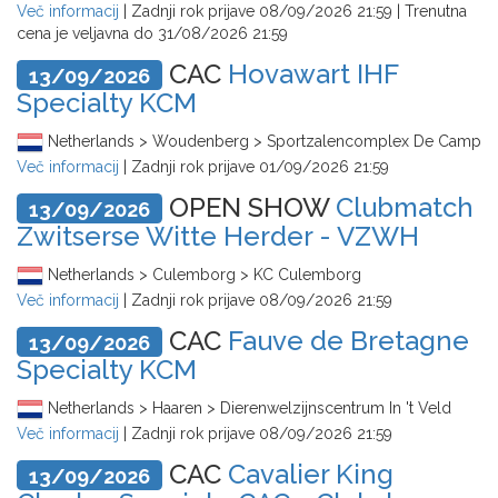
Več informacij
| Zadnji rok prijave
08/09/2026 21:59
| Trenutna
cena je veljavna do
31/08/2026 21:59
CAC
Hovawart IHF
13/09/2026
Specialty KCM
Netherlands > Woudenberg > Sportzalencomplex De Camp
Več informacij
| Zadnji rok prijave
01/09/2026 21:59
OPEN SHOW
Clubmatch
13/09/2026
Zwitserse Witte Herder - VZWH
Netherlands > Culemborg > KC Culemborg
Več informacij
| Zadnji rok prijave
08/09/2026 21:59
CAC
Fauve de Bretagne
13/09/2026
Specialty KCM
Netherlands > Haaren > Dierenwelzijnscentrum In 't Veld
Več informacij
| Zadnji rok prijave
08/09/2026 21:59
CAC
Cavalier King
13/09/2026