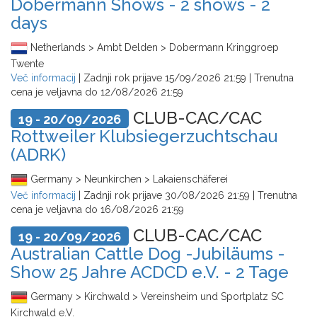
Dobermann Shows - 2 shows - 2
days
Netherlands > Ambt Delden > Dobermann Kringgroep
Twente
Več informacij
| Zadnji rok prijave
15/09/2026 21:59
| Trenutna
cena je veljavna do
12/08/2026 21:59
CLUB-CAC/CAC
19 - 20/09/2026
Rottweiler Klubsiegerzuchtschau
(ADRK)
Germany > Neunkirchen > Lakaienschäferei
Več informacij
| Zadnji rok prijave
30/08/2026 21:59
| Trenutna
cena je veljavna do
16/08/2026 21:59
CLUB-CAC/CAC
19 - 20/09/2026
Australian Cattle Dog -Jubiläums -
Show 25 Jahre ACDCD e.V. - 2 Tage
Germany > Kirchwald > Vereinsheim und Sportplatz SC
Kirchwald e.V.