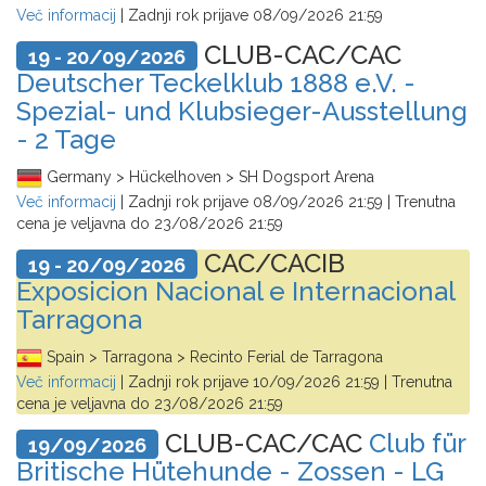
Več informacij
| Zadnji rok prijave
08/09/2026 21:59
CLUB-CAC/CAC
19 - 20/09/2026
Deutscher Teckelklub 1888 e.V. -
Spezial- und Klubsieger-Ausstellung
- 2 Tage
Germany > Hückelhoven > SH Dogsport Arena
Več informacij
| Zadnji rok prijave
08/09/2026 21:59
| Trenutna
cena je veljavna do
23/08/2026 21:59
CAC/CACIB
19 - 20/09/2026
Exposicion Nacional e Internacional
Tarragona
Spain > Tarragona > Recinto Ferial de Tarragona
Več informacij
| Zadnji rok prijave
10/09/2026 21:59
| Trenutna
cena je veljavna do
23/08/2026 21:59
CLUB-CAC/CAC
Club für
19/09/2026
Britische Hütehunde - Zossen - LG