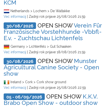
KCM
Netherlands > Lochem > De Waltakke
Več informacij
| Zadnji rok prijave
25/08/2026 21:59
OPEN SHOW
Verein Für
30/08/2026
Französische Vorstehhunde -Vbbfl-
E.v. - Zuchtschau Lichtenfels
Germany > Lichtenfels > Gut Schaaken
Več informacij
| Zadnji rok prijave
18/08/2026 21:59
OPEN SHOW
Munster
30/08/2026
Agricultural Canine Society - Open
show
Ireland > Cork > Cork show ground
Več informacij
| Zadnji rok prijave
25/08/2026 22:59
OPEN SHOW
K.K.V.
05 - 06/09/2026
Brabo Open Show - outdoor show