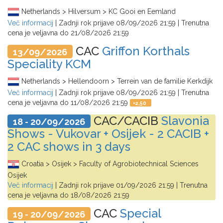
Netherlands > Hilversum > KC Gooi en Eemland
Več informacij
| Zadnji rok prijave
08/09/2026 21:59
| Trenutna
cena je veljavna do
21/08/2026 21:59
CAC
Griffon Korthals
13/09/2026
Speciality KCM
Netherlands > Hellendoorn > Terrein van de familie Kerkdijk
Več informacij
| Zadnji rok prijave
08/09/2026 21:59
| Trenutna
cena je veljavna do
11/08/2026 21:59
+
2,50
CAC/CACIB
Slavonia
18 - 20/09/2026
Shows - Vukovar + Osijek - 2 CACIB +
2 CAC shows in 3 days
Croatia > Osijek > Faculty of Agrobiotechnical Sciences
Osijek
Več informacij
| Zadnji rok prijave
01/09/2026 21:59
| Trenutna
cena je veljavna do
18/08/2026 21:59
CAC
Special
19 - 20/09/2026