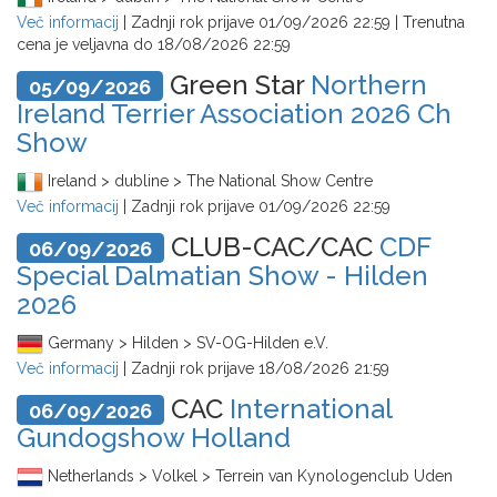
Več informacij
| Zadnji rok prijave
01/09/2026 22:59
| Trenutna
cena je veljavna do
18/08/2026 22:59
Green Star
Northern
05/09/2026
Ireland Terrier Association 2026 Ch
Show
Ireland > dubline > The National Show Centre
Več informacij
| Zadnji rok prijave
01/09/2026 22:59
CLUB-CAC/CAC
CDF
06/09/2026
Special Dalmatian Show - Hilden
2026
Germany > Hilden > SV-OG-Hilden e.V.
Več informacij
| Zadnji rok prijave
18/08/2026 21:59
CAC
International
06/09/2026
Gundogshow Holland
Netherlands > Volkel > Terrein van Kynologenclub Uden