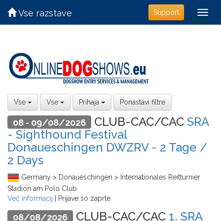
Vse razstave
Support
Vse
Vse
Prihaja
Ponastavi filtre
CLUB-CAC/CAC
SRA
08 - 09/08/2026
- Sighthound Festival
Donaueschingen DWZRV - 2 Tage /
2 Days
Germany > Donaueschingen > Internationales Reitturnier
Stadion am Polo Club
Več informacij
| Prijave so zaprte
CLUB-CAC/CAC
1. SRA
08/08/2026