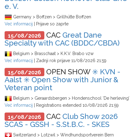
e. V.
Germany > Boffzen > Grillhütte Boffzen
Več informacij
| Prijave so zaprte
CAC
Great Dane
15/08/2026
Specialty with CAC (BDDC/CBDA)
Belgium > Brasschaat > K.K.V. Brabo vzw
Več informacij
| Zadnji rok prijave
11/08/2026 21:59
OPEN SHOW
✳️ KVN -
15/08/2026
Aalst ✳️ Open Show with Junior &
Veteran point
Belgium > Geraardsbergen > Hondenschool ‘De herleving’
Več informacij
| Registrations extended
10/08/2026 21:59
CAC
Club Show 2026
15/08/2026
SCAS - GSSH - S.St.B.C. - SKES
Switzerland > Lotzwil > Windhundsportverein Bern