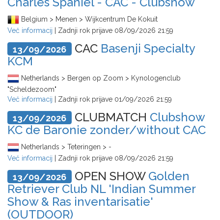
Charles Spaniel - CAC - Clubshow
Belgium > Menen > Wijkcentrum De Kokuit
Več informacij
| Zadnji rok prijave
08/09/2026 21:59
CAC
Basenji Specialty
13/09/2026
KCM
Netherlands > Bergen op Zoom > Kynologenclub
"Scheldezoom"
Več informacij
| Zadnji rok prijave
01/09/2026 21:59
CLUBMATCH
Clubshow
13/09/2026
KC de Baronie zonder/without CAC
Netherlands > Teteringen > -
Več informacij
| Zadnji rok prijave
08/09/2026 21:59
OPEN SHOW
Golden
13/09/2026
Retriever Club NL 'Indian Summer
Show & Ras inventarisatie'
(OUTDOOR)