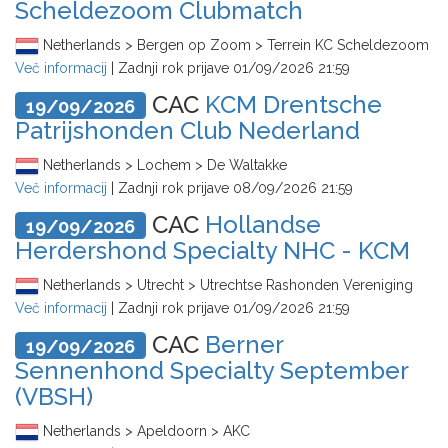
Scheldezoom Clubmatch
Netherlands > Bergen op Zoom > Terrein KC Scheldezoom
Več informacij
| Zadnji rok prijave
01/09/2026 21:59
CAC
KCM Drentsche
19/09/2026
Patrijshonden Club Nederland
Netherlands > Lochem > De Waltakke
Več informacij
| Zadnji rok prijave
08/09/2026 21:59
CAC
Hollandse
19/09/2026
Herdershond Specialty NHC - KCM
Netherlands > Utrecht > Utrechtse Rashonden Vereniging
Več informacij
| Zadnji rok prijave
01/09/2026 21:59
CAC
Berner
19/09/2026
Sennenhond Specialty September
(VBSH)
Netherlands > Apeldoorn > AKC