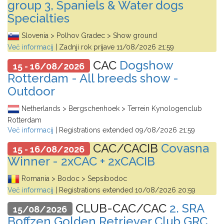
group 3, Spaniels & Water dogs
Specialties
Slovenia > Polhov Gradec > Show ground
Več informacij
| Zadnji rok prijave
11/08/2026 21:59
CAC
Dogshow
15 - 16/08/2026
Rotterdam - All breeds show -
Outdoor
Netherlands > Bergschenhoek > Terrein Kynologenclub
Rotterdam
Več informacij
| Registrations extended
09/08/2026 21:59
CAC/CACIB
Covasna
15 - 16/08/2026
Winner - 2xCAC + 2xCACIB
Romania > Bodoc > Sepsibodoc
Več informacij
| Registrations extended
10/08/2026 20:59
CLUB-CAC/CAC
2. SRA
15/08/2026
Boffzen Golden Retriever Club GRC