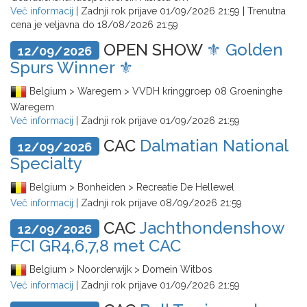
Več informacij
| Zadnji rok prijave
01/09/2026 21:59
| Trenutna
cena je veljavna do
18/08/2026 21:59
OPEN SHOW
⚜️ Golden
12/09/2026
Spurs Winner ⚜️
Belgium > Waregem > VVDH kringgroep 08 Groeninghe
Waregem
Več informacij
| Zadnji rok prijave
01/09/2026 21:59
CAC
Dalmatian National
12/09/2026
Specialty
Belgium > Bonheiden > Recreatie De Hellewel
Več informacij
| Zadnji rok prijave
08/09/2026 21:59
CAC
Jachthondenshow
12/09/2026
FCI GR4,6,7,8 met CAC
Belgium > Noorderwijk > Domein Witbos
Več informacij
| Zadnji rok prijave
01/09/2026 21:59