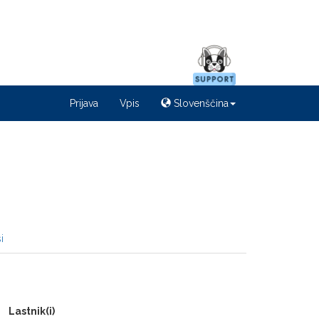
Prijava
Vpis
Slovenščina
i
Lastnik(i)