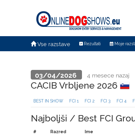
Vse razstave
Rezultati
Moje razst
03/04/2026
4 mesece nazaj
CACIB Vrbljene 2026
BEST IN SHOW
FCI 1
FCI 2
FCI 3
FCI 4
F
Najboljši / Best FCI Gro
#
Razred
Ime