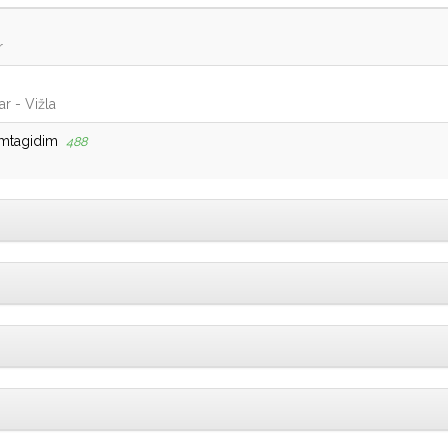
r
ar - Vižla
imtagidim
488