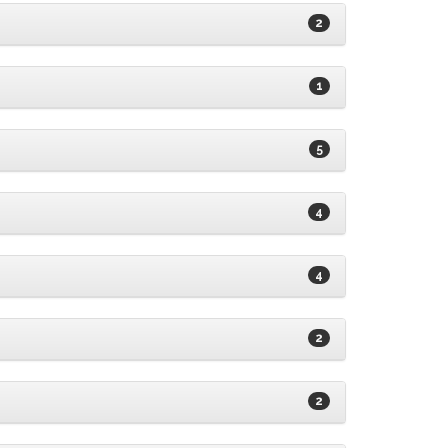
2
1
5
4
4
2
2