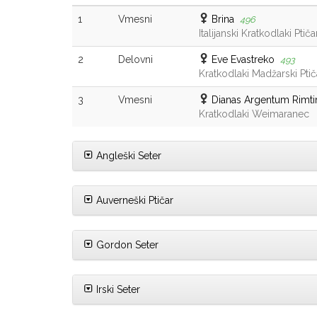
1
Vmesni
Brina
496
Italijanski Kratkodlaki Ptiča
2
Delovni
Eve Evastreko
493
Kratkodlaki Madžarski Ptič
3
Vmesni
Dianas Argentum Rimt
Kratkodlaki Weimaranec
Angleški Seter
Auverneški Ptičar
Gordon Seter
Irski Seter