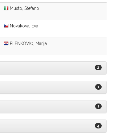
Musto, Stefano
Nováková, Eva
PLENKOVIĆ, Marija
2
1
1
4