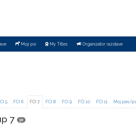
ave
Moji psi
My Titles
Organizator razstave
CI 5
FCI 6
FCI 7
FCI 8
FCI 9
FCI 10
FCI 11
Moj pes/ps
up 7
30