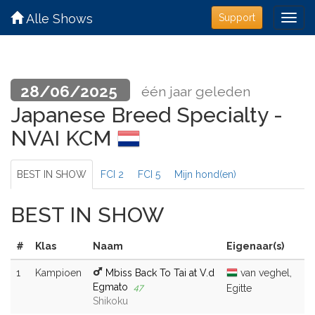
Alle Shows
Support
28/06/2025
één jaar geleden
Japanese Breed Specialty -
NVAI KCM
BEST IN SHOW
FCI 2
FCI 5
Mijn hond(en)
BEST IN SHOW
#
Klas
Naam
Eigenaar(s)
1
Kampioen
Mbiss Back To Tai at V.d
van veghel,
Egmato
47
Egitte
Shikoku