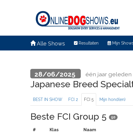
Alle Shows
Resultaten
Mijn Show
28/06/2025
één jaar geleden
Japanese Breed Special
BEST IN SHOW
FCI 2
FCI 5
Mijn hond(en)
Beste FCI Group 5
50
#
Klas
Naam