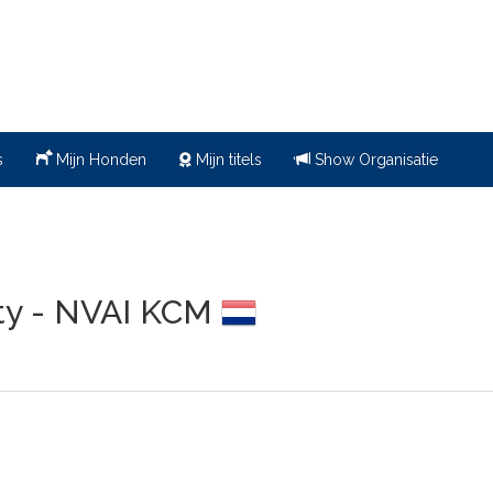
s
Mijn Honden
Mijn titels
Show Organisatie
ty - NVAI KCM