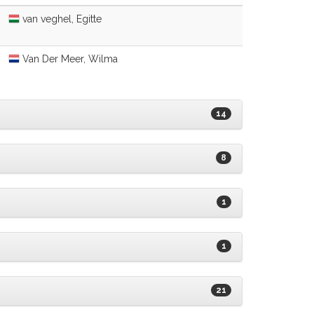
van veghel, Egitte
Van Der Meer, Wilma
14
8
1
1
21