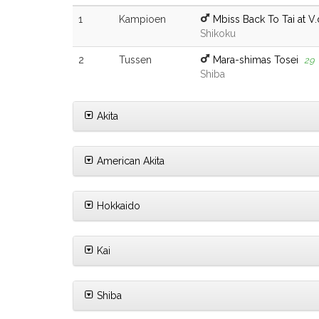
1
Kampioen
Mbiss Back To Tai at V
Shikoku
2
Tussen
Mara-shimas Tosei
29
Shiba
Akita
American Akita
Hokkaido
Kai
Shiba