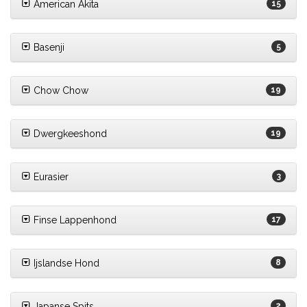
American Akita
15
Basenji
5
Chow Chow
19
Dwergkeeshond
19
Eurasier
3
Finse Lappenhond
17
Ijslandse Hond
8
Japanse Spits
2