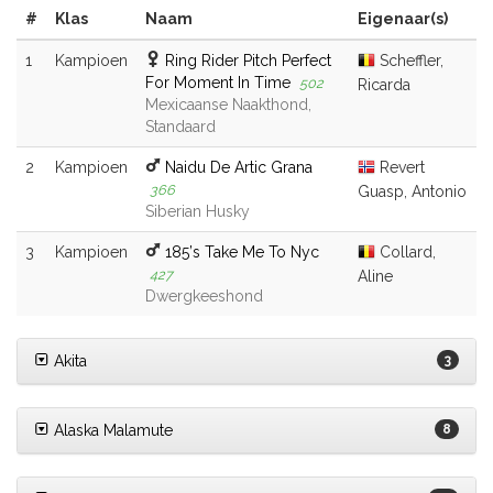
#
Klas
Naam
Eigenaar(s)
1
Kampioen
Ring Rider Pitch Perfect
Scheffler,
For Moment In Time
502
Ricarda
Mexicaanse Naakthond,
Standaard
2
Kampioen
Naidu De Artic Grana
Revert
366
Guasp, Antonio
Siberian Husky
3
Kampioen
185’s Take Me To Nyc
Collard,
427
Aline
Dwergkeeshond
Akita
3
Alaska Malamute
8