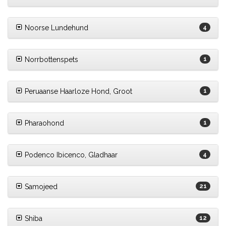
Noorse Lundehund
4
Norrbottenspets
1
Peruaanse Haarloze Hond, Groot
1
Pharaohond
1
Podenco Ibicenco, Gladhaar
4
Samojeed
21
Shiba
12