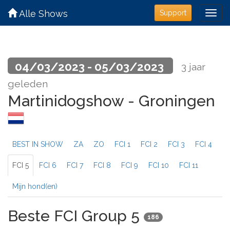
Alle Shows
Support
04/03/2023 - 05/03/2023
3 jaar
geleden
Martinidogshow - Groningen
BEST IN SHOW
ZA
ZO
FCI 1
FCI 2
FCI 3
FCI 4
FCI 5
FCI 6
FCI 7
FCI 8
FCI 9
FCI 10
FCI 11
Mijn hond(en)
Beste FCI Group 5
186