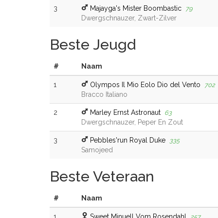
3
Majayga's Mister Boombastic
79
Dwergschnauzer, Zwart-Zilver
Beste Jeugd
#
Naam
1
Olympos Il Mio Eolo Dio del Vento
702
Bracco Italiano
2
Marley Ernst Astronaut
63
Dwergschnauzer, Peper En Zout
3
Pebbles'run Royal Duke
335
Samojeed
Beste Veteraan
#
Naam
1
Sweet Minuell Vom Rosendahl
257