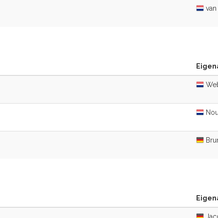
van 
Eigena
Web
Nou
Brun
Eigena
Jaco