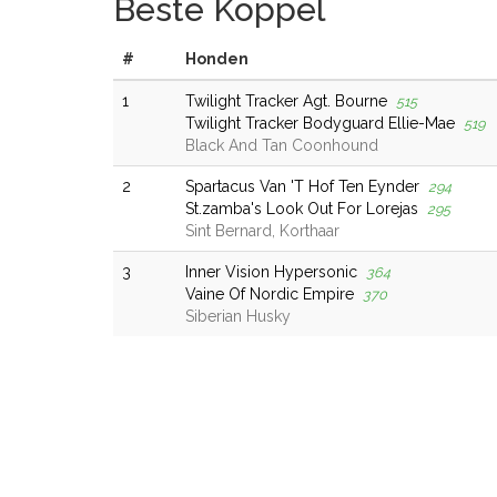
Beste Koppel
#
Honden
1
Twilight Tracker Agt. Bourne
515
Twilight Tracker Bodyguard Ellie-Mae
519
Black And Tan Coonhound
2
Spartacus Van 'T Hof Ten Eynder
294
St.zamba's Look Out For Lorejas
295
Sint Bernard, Korthaar
3
Inner Vision Hypersonic
364
Vaine Of Nordic Empire
370
Siberian Husky