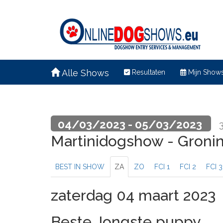
Alle Shows
Resultaten
Mijn Show
04/03/2023 - 05/03/2023
Martinidogshow - Gron
BEST IN SHOW
ZA
ZO
FCI 1
FCI 2
FCI 3
zaterdag 04 maart 2023
Beste Jongste puppy