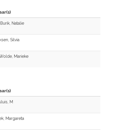
ar(s)
Burik, Natalie
sen, Silvia
Wolde, Marieke
ar(s)
luis, M
k, Margareta