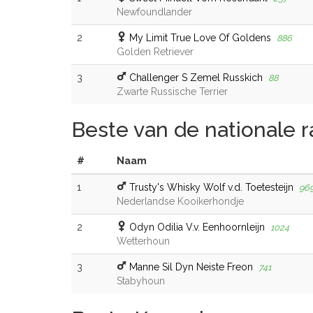
Newfoundlander
2
My Limit True Love Of Goldens
886
Golden Retriever
3
Challenger S Zemel Russkich
88
Zwarte Russische Terrier
Beste van de nationale 
#
Naam
1
Trusty's Whisky Wolf v.d. Toetesteijn
96
Nederlandse Kooikerhondje
2
Odyn Odilia V.v. Eenhoornleijn
1024
Wetterhoun
3
Manne Sil Dyn Neiste Freon
741
Stabyhoun