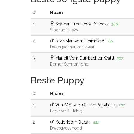
#
Naam
1
Shaman Tree Ivory Princess
368
Siberian Husky
2
Jazz Man vom Heimeshof
69
Dwergschnauzer, Zwart
3
Mändii Vom Durrbachler Wald
307
Berner Sennenhond
Beste Puppy
#
Naam
1
Veni Vidi Vici Of The Rosybulls
202
Engelse Bulldog
2
Kolibripom Ducati
421
Dwergkeeshond