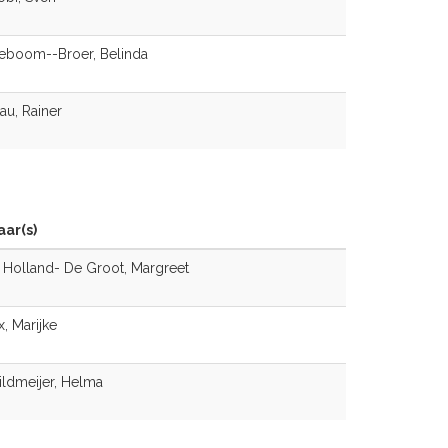
eboom--Broer, Belinda
au, Rainer
ar(s)
Holland- De Groot, Margreet
x, Marijke
ldmeijer, Helma