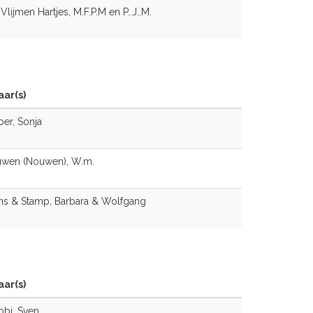
Vlijmen Hartjes, M.F.P.M en P..J..M.
ar(s)
er, Sonja
wen (Nouwen), W.m.
s & Stamp, Barbara & Wolfgang
ar(s)
bi, Sven