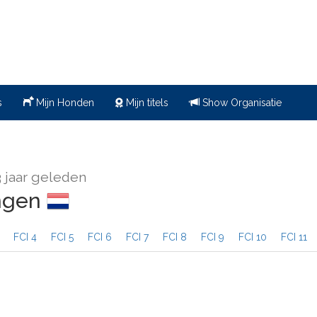
s
Mijn Honden
Mijn titels
Show Organisatie
3 jaar geleden
ingen
FCI 4
FCI 5
FCI 6
FCI 7
FCI 8
FCI 9
FCI 10
FCI 11