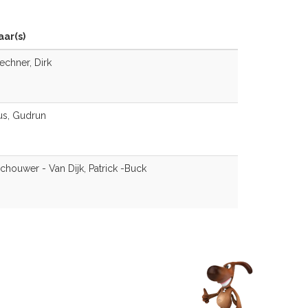
ar(s)
echner, Dirk
us, Gudrun
houwer - Van Dijk, Patrick -Buck