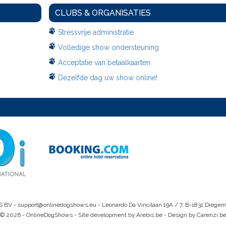
CLUBS & ORGANISATIES
Stressvrije administratie
Volledige show ondersteuning
Acceptatie van betaalkaarten
Dezelfde dag uw show online!
S BV -
support@onlinedogshows.eu
- Leonardo Da Vincilaan 19A / 7, B-1831 Diege
© 2026 - OnlineDogShows - Site development by Arebis.be - Design by Carenzi.b