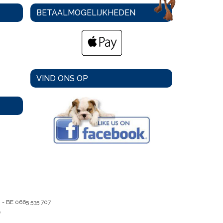
BETAALMOGELIJKHEDEN
VIND ONS OP
m -
BE 0665 535 707
e