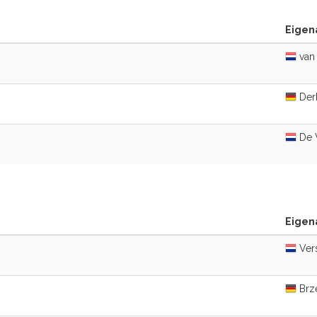
Eigena
van 
Derk
De 
Eigena
Vers
Brze