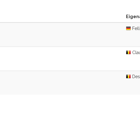
Eigena
Fell
Cla
Desc