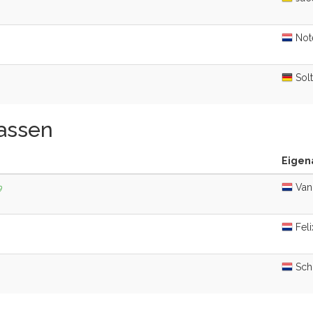
Not
Solt
rassen
Eigena
Van 
9
Feli
Schi