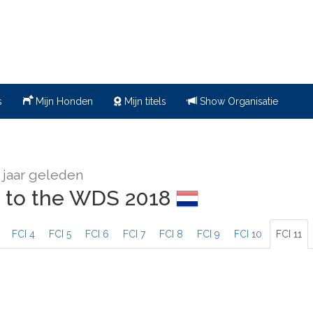
s
Mijn Honden
Mijn titels
Show Organisatie
 jaar geleden
 to the WDS 2018
FCI 4
FCI 5
FCI 6
FCI 7
FCI 8
FCI 9
FCI 10
FCI 11