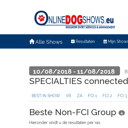
Alle Shows
Resultaten
Mijn Show
10/08/2018 - 11/08/2018
8
SPECIALTIES connected
BEST IN SHOW
VR
ZA
FCI 1
FCI 2
FCI 3
Beste Non-FCI Group
4
Hieronder vindt u de resultaten per ras.