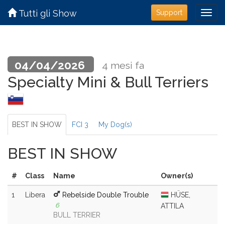
Tutti gli Show
Support
04/04/2026
4 mesi fa
Specialty Mini & Bull Terriers
BEST IN SHOW
FCI 3
My Dog(s)
BEST IN SHOW
#
Class
Name
Owner(s)
1
Libera
Rebelside Double Trouble
HÜSE,
6
ATTILA
BULL TERRIER