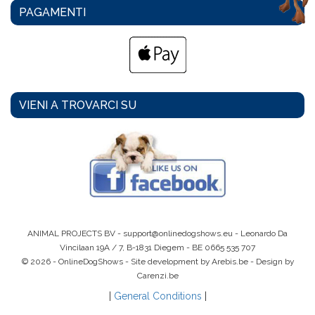
PAGAMENTI
VIENI A TROVARCI SU
ANIMAL PROJECTS BV -
support@onlinedogshows.eu
- Leonardo Da
Vincilaan 19A / 7, B-1831 Diegem -
BE 0665 535 707
© 2026 - OnlineDogShows - Site development by Arebis.be - Design by
Carenzi.be
|
General Conditions
|