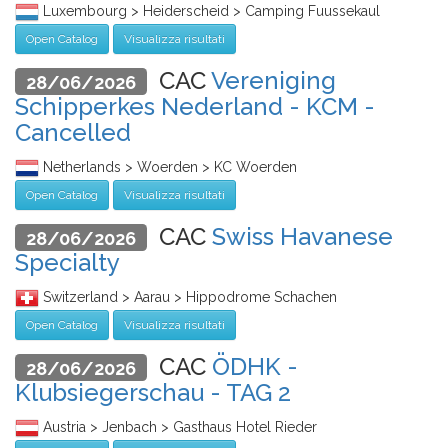
Luxembourg > Heiderscheid > Camping Fuussekaul
Open Catalog
Visualizza risultati
CAC
Vereniging
28/06/2026
Schipperkes Nederland - KCM -
Cancelled
Netherlands > Woerden > KC Woerden
Open Catalog
Visualizza risultati
CAC
Swiss Havanese
28/06/2026
Specialty
Switzerland > Aarau > Hippodrome Schachen
Open Catalog
Visualizza risultati
CAC
ÖDHK -
28/06/2026
Klubsiegerschau - TAG 2
Austria > Jenbach > Gasthaus Hotel Rieder