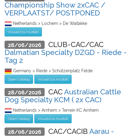
Championship Show 2xCAC /
VERPLAATST/ POSTPONED
Netherlands > Lochem > De Waltakke
Visualizza risultati
CLUB-CAC/CAC
28/06/2026
Dalmatian Specialty DZGD - Riede -
Tag 2
Germany > Riede > Schützenplatz Felde
Open Catalog
Visualizza risultati
CAC
Australian Cattle
28/06/2026
Dog Specialty KCM ( 2x CAC)
Netherlands > Arnhem > Terrein KC Arnhem
Open Catalog
Visualizza risultati
CAC/CACIB
Aarau -
28/06/2026