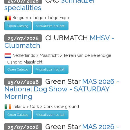
CAC
Schnauzer
25/07/2026
specialities
Belgium > Liège > Liège Expo
Open Catalog
Visualizza risultati
CLUBMATCH
MHSV -
25/07/2026
Clubmatch
Netherlands > Maastricht > Terrein van de Behendige
Huishond Maastricht
Open Catalog
Visualizza risultati
Green Star
MAS 2026 -
25/07/2026
National Dog Show - SATURDAY
Morning
Ireland > Cork > Cork show ground
Open Catalog
Visualizza risultati
Green Star
MAS 2026 -
25/07/2026