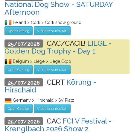
National Dog Show - SATURDAY
Afternoon
Ireland > Cork > Cork show ground
Open Catalog
Visualizza risultati
CAC/CACIB
LIEGE -
25/07/2026
Golden Dog Trophy - Day 1
Belgium > Liège > Liège Expo
Open Catalog
Visualizza risultati
CERT
Körung -
25/07/2026
Hirschaid
Germany > Hirschaid > SV Platz
Open Catalog
Visualizza risultati
CAC
FCI V Festival -
25/07/2026
Krenglbach 2026 Show 2