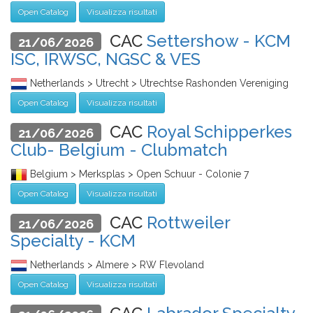
Open Catalog
Visualizza risultati
CAC
Settershow - KCM
21/06/2026
ISC, IRWSC, NGSC & VES
Netherlands > Utrecht > Utrechtse Rashonden Vereniging
Open Catalog
Visualizza risultati
CAC
Royal Schipperkes
21/06/2026
Club- Belgium - Clubmatch
Belgium > Merksplas > Open Schuur - Colonie 7
Open Catalog
Visualizza risultati
CAC
Rottweiler
21/06/2026
Specialty - KCM
Netherlands > Almere > RW Flevoland
Open Catalog
Visualizza risultati