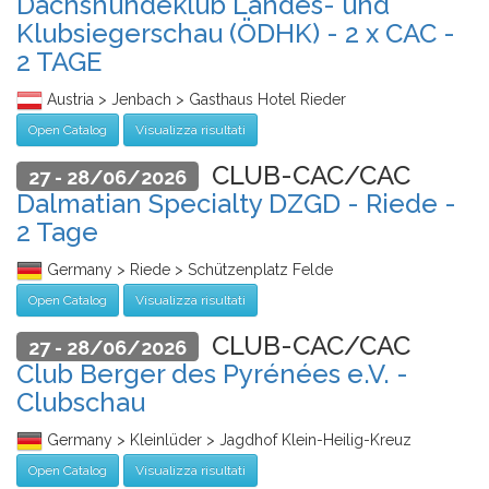
Dachshundeklub Landes- und
Klubsiegerschau (ÖDHK) - 2 x CAC -
2 TAGE
Austria > Jenbach > Gasthaus Hotel Rieder
Open Catalog
Visualizza risultati
CLUB-CAC/CAC
27 - 28/06/2026
Dalmatian Specialty DZGD - Riede -
2 Tage
Germany > Riede > Schützenplatz Felde
Open Catalog
Visualizza risultati
CLUB-CAC/CAC
27 - 28/06/2026
Club Berger des Pyrénées e.V. -
Clubschau
Germany > Kleinlüder > Jagdhof Klein-Heilig-Kreuz
Open Catalog
Visualizza risultati