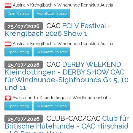
Austria > Krenglbach > Windhunde Rennklub Austria
Open Catalog
Visualizza risultati
CAC
FCI V Festival -
25/07/2026
Krenglbach 2026 Show 1
Austria > Krenglbach > Windhunde Rennklub Austria
Open Catalog
Visualizza risultati
CAC
DERBY WEEKEND
25/07/2026
Kleindöttingen - DERBY SHOW CAC
für Windhunde-Sighthounds Gr. 5, 10
und 11
Switzerland > Kleindöttingen > Windhundrennbahn
Open Catalog
Visualizza risultati
CLUB-CAC/CAC
Club für
25/07/2026
Britische Hütehunde - CAC Hirschaid