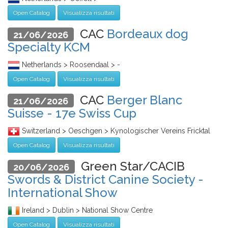
Open Catalog
Visualizza risultati
CAC
Bordeaux dog
21/06/2026
Specialty KCM
Netherlands > Roosendaal > -
Open Catalog
Visualizza risultati
CAC
Berger Blanc
21/06/2026
Suisse - 17e Swiss Cup
Switzerland > Oeschgen > Kynologischer Vereins Fricktal
Open Catalog
Visualizza risultati
Green Star/CACIB
20/06/2026
Swords & District Canine Society -
International Show
Ireland > Dublin > National Show Centre
Open Catalog
Visualizza risultati