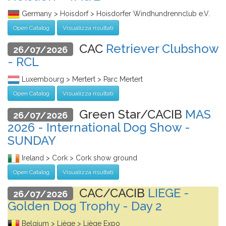
Germany > Hoisdorf > Hoisdorfer Windhundrennclub e.V.
Open Catalog
Visualizza risultati
CAC
Retriever Clubshow
26/07/2026
- RCL
Luxembourg > Mertert > Parc Mertert
Open Catalog
Visualizza risultati
Green Star/CACIB
MAS
26/07/2026
2026 - International Dog Show -
SUNDAY
Ireland > Cork > Cork show ground
Open Catalog
Visualizza risultati
CAC/CACIB
LIEGE -
26/07/2026
Golden Dog Trophy - Day 2
Belgium > Liège > Liège Expo