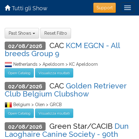
Tutti gli Show
Support
Past Shows
Reset Filtro
CAC
KCM EGCN - All
02/08/2026
breeds Group 9
Netherlands > Apeldoorn > KC Apeldoorn
Open Catalog
Visualizza risultati
CAC
Golden Retriever
02/08/2026
Club Belgium Clubshow
Belgium > Olen > GRCB
Open Catalog
Visualizza risultati
Green Star/CACIB
Dun
02/08/2026
Laoghaire Canine Society - 90th