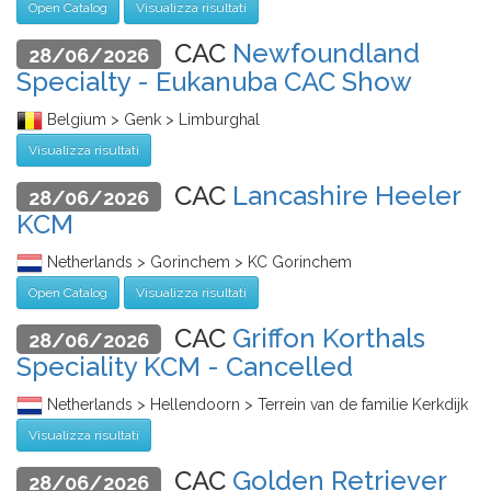
Open Catalog
Visualizza risultati
CAC
Newfoundland
28/06/2026
Specialty - Eukanuba CAC Show
Belgium > Genk > Limburghal
Visualizza risultati
CAC
Lancashire Heeler
28/06/2026
KCM
Netherlands > Gorinchem > KC Gorinchem
Open Catalog
Visualizza risultati
CAC
Griffon Korthals
28/06/2026
Speciality KCM - Cancelled
Netherlands > Hellendoorn > Terrein van de familie Kerkdijk
Visualizza risultati
CAC
Golden Retriever
28/06/2026