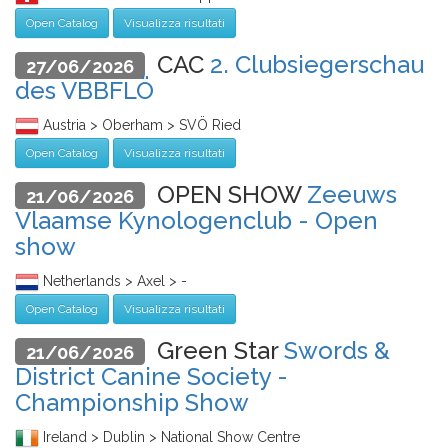
Open Catalog
Visualizza risultati
CAC
2. Clubsiegerschau
27/06/2026
des VBBFLÖ
Austria > Oberham > SVÖ Ried
Open Catalog
Visualizza risultati
OPEN SHOW
Zeeuws
21/06/2026
Vlaamse Kynologenclub - Open
show
Netherlands > Axel > -
Open Catalog
Visualizza risultati
Green Star
Swords &
21/06/2026
District Canine Society -
Championship Show
Ireland > Dublin > National Show Centre