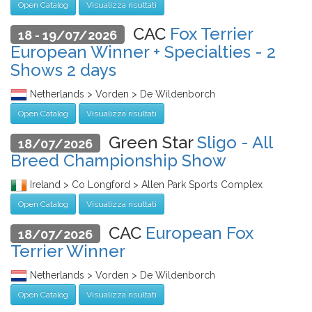
Open Catalog
Visualizza risultati
CAC
Fox Terrier
18 - 19/07/2026
European Winner + Specialties - 2
Shows 2 days
Netherlands > Vorden > De Wildenborch
Open Catalog
Visualizza risultati
Green Star
Sligo - All
18/07/2026
Breed Championship Show
Ireland > Co Longford > Allen Park Sports Complex
Open Catalog
Visualizza risultati
CAC
European Fox
18/07/2026
Terrier Winner
Netherlands > Vorden > De Wildenborch
Open Catalog
Visualizza risultati