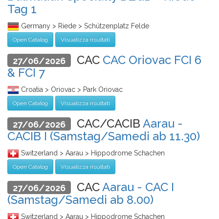
Tag 1
Germany > Riede > Schützenplatz Felde
Open Catalog
Visualizza risultati
CAC
CAC Oriovac FCI 6
27/06/2026
& FCI 7
Croatia > Oriovac > Park Oriovac
Open Catalog
Visualizza risultati
CAC/CACIB
Aarau -
27/06/2026
CACIB I (Samstag/Samedi ab 11.30)
Switzerland > Aarau > Hippodrome Schachen
Open Catalog
Visualizza risultati
CAC
Aarau - CAC I
27/06/2026
(Samstag/Samedi ab 8.00)
Switzerland > Aarau > Hippodrome Schachen