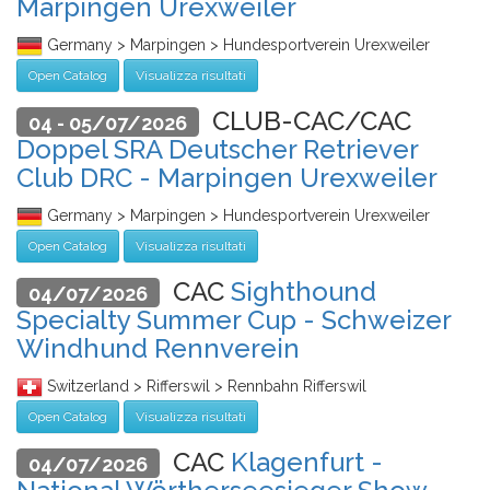
Marpingen Urexweiler
Germany > Marpingen > Hundesportverein Urexweiler
Open Catalog
Visualizza risultati
CLUB-CAC/CAC
04 - 05/07/2026
Doppel SRA Deutscher Retriever
Club DRC - Marpingen Urexweiler
Germany > Marpingen > Hundesportverein Urexweiler
Open Catalog
Visualizza risultati
CAC
Sighthound
04/07/2026
Specialty Summer Cup - Schweizer
Windhund Rennverein
Switzerland > Rifferswil > Rennbahn Rifferswil
Open Catalog
Visualizza risultati
CAC
Klagenfurt -
04/07/2026