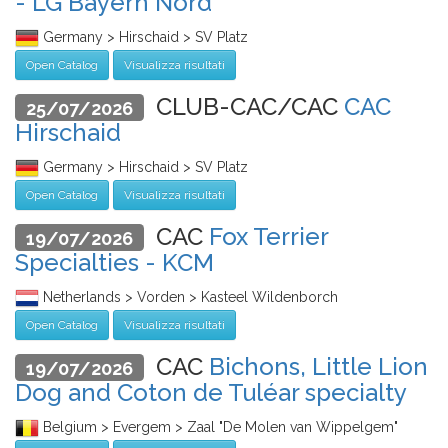
- LG Bayern Nord
Germany > Hirschaid > SV Platz
Open Catalog
Visualizza risultati
CLUB-CAC/CAC
CAC
25/07/2026
Hirschaid
Germany > Hirschaid > SV Platz
Open Catalog
Visualizza risultati
CAC
Fox Terrier
19/07/2026
Specialties - KCM
Netherlands > Vorden > Kasteel Wildenborch
Open Catalog
Visualizza risultati
CAC
Bichons, Little Lion
19/07/2026
Dog and Coton de Tuléar specialty
Belgium > Evergem > Zaal "De Molen van Wippelgem"