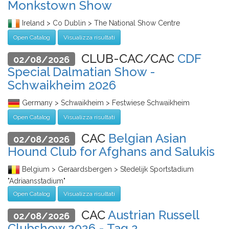
Monkstown Show
Ireland > Co Dublin > The National Show Centre
Open Catalog
Visualizza risultati
CLUB-CAC/CAC
CDF
02/08/2026
Special Dalmatian Show -
Schwaikheim 2026
Germany > Schwaikheim > Festwiese Schwaikheim
Open Catalog
Visualizza risultati
CAC
Belgian Asian
02/08/2026
Hound Club for Afghans and Salukis
Belgium > Geraardsbergen > Stedelijk Sportstadium
"Adriaansstadium"
Open Catalog
Visualizza risultati
CAC
Austrian Russell
02/08/2026
Clubshow 2026 - Tag 2