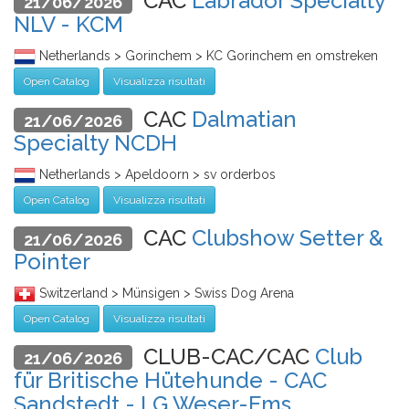
CAC
Labrador Specialty
21/06/2026
NLV - KCM
Netherlands > Gorinchem > KC Gorinchem en omstreken
Open Catalog
Visualizza risultati
CAC
Dalmatian
21/06/2026
Specialty NCDH
Netherlands > Apeldoorn > sv orderbos
Open Catalog
Visualizza risultati
CAC
Clubshow Setter &
21/06/2026
Pointer
Switzerland > Münsigen > Swiss Dog Arena
Open Catalog
Visualizza risultati
CLUB-CAC/CAC
Club
21/06/2026
für Britische Hütehunde - CAC
Sandstedt - LG Weser-Ems