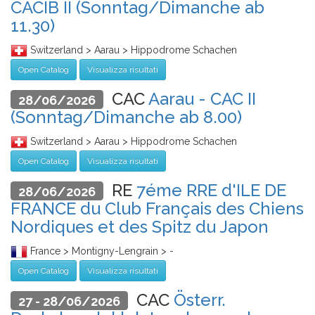
CACIB II (Sonntag/Dimanche ab
11.30)
Switzerland > Aarau > Hippodrome Schachen
Open Catalog
Visualizza risultati
CAC
Aarau - CAC II
28/06/2026
(Sonntag/Dimanche ab 8.00)
Switzerland > Aarau > Hippodrome Schachen
Open Catalog
Visualizza risultati
RE
7éme RRE d'ILE DE
28/06/2026
FRANCE du Club Français des Chiens
Nordiques et des Spitz du Japon
France > Montigny-Lengrain > -
Open Catalog
Visualizza risultati
CAC
Österr.
27 - 28/06/2026