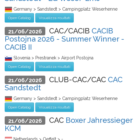
Germany > Sandstedt > Campingplatz Weserhenne
Open Catalog
Visualizza risultati
CAC/CACIB
CACIB
21/06/2026
Postojna 2026 - Summer Winner -
CACIB II
Slovenia > Prestranek > Airport Postojna
Open Catalog
Visualizza risultati
CLUB-CAC/CAC
CAC
21/06/2026
Sandstedt
Germany > Sandstedt > Campingplatz Weserhenne
Open Catalog
Visualizza risultati
CAC
Boxer Jahressieger
21/06/2026
KCM
Netherlands > Oeffelt > -