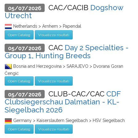
CAC/CACIB
Dogshow
05/07/2026
Utrecht
Netherlands > Arnhem > Papendal
Open Catalog
Visualizza risultati
CAC
Day 2 Specialties -
05/07/2026
Group 1, Hunting Breeds
Bosnia and Herzegovina > SARAJEVO > Dvorana Goran
Čengić
Open Catalog
Visualizza risultati
CLUB-CAC/CAC
CDF
05/07/2026
Clubsiegerschau Dalmatian - KL-
Siegelbach 2026
Germany > Kaiserslautern Siegelbach > HSV Siegelbach
Open Catalog
Visualizza risultati