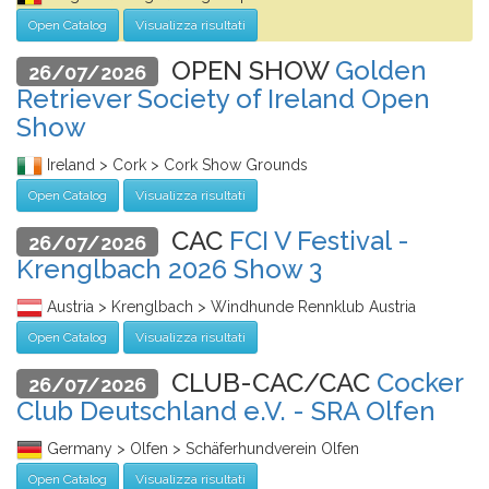
Open Catalog
Visualizza risultati
OPEN SHOW
Golden
26/07/2026
Retriever Society of Ireland Open
Show
Ireland > Cork > Cork Show Grounds
Open Catalog
Visualizza risultati
CAC
FCI V Festival -
26/07/2026
Krenglbach 2026 Show 3
Austria > Krenglbach > Windhunde Rennklub Austria
Open Catalog
Visualizza risultati
CLUB-CAC/CAC
Cocker
26/07/2026
Club Deutschland e.V. - SRA Olfen
Germany > Olfen > Schäferhundverein Olfen
Open Catalog
Visualizza risultati