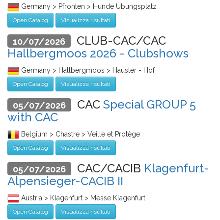
Germany > Pfronten > Hunde Übungsplatz
Open Catalog
Visualizza risultati
CLUB-CAC/CAC
10/07/2026
Hallbergmoos 2026 - Clubshows
Germany > Hallbergmoos > Hausler - Hof
Open Catalog
Visualizza risultati
CAC
Special GROUP 5
05/07/2026
with CAC
Belgium > Chastre > Veille et Protège
Open Catalog
Visualizza risultati
CAC/CACIB
Klagenfurt-
05/07/2026
Alpensieger-CACIB II
Austria > Klagenfurt > Messe Klagenfurt
Open Catalog
Visualizza risultati