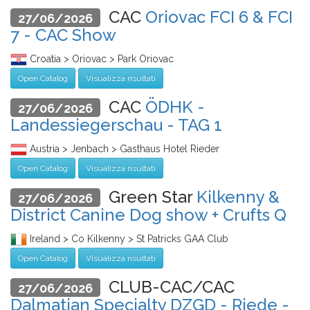
CAC
Oriovac FCI 6 & FCI
27/06/2026
7 - CAC Show
Croatia > Oriovac > Park Oriovac
Open Catalog
Visualizza risultati
CAC
ÖDHK -
27/06/2026
Landessiegerschau - TAG 1
Austria > Jenbach > Gasthaus Hotel Rieder
Open Catalog
Visualizza risultati
Green Star
Kilkenny &
27/06/2026
District Canine Dog show + Crufts Q
Ireland > Co Kilkenny > St Patricks GAA Club
Open Catalog
Visualizza risultati
CLUB-CAC/CAC
27/06/2026
Dalmatian Specialty DZGD - Riede -