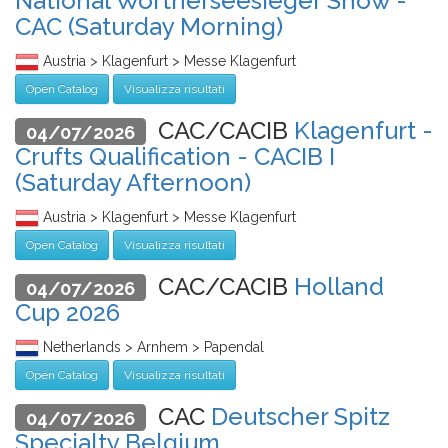
National Wörtherseesieger Show -
CAC (Saturday Morning)
Austria > Klagenfurt > Messe Klagenfurt
Open Catalog
Visualizza risultati
CAC/CACIB
Klagenfurt -
04/07/2026
Crufts Qualification - CACIB I
(Saturday Afternoon)
Austria > Klagenfurt > Messe Klagenfurt
Open Catalog
Visualizza risultati
CAC/CACIB
Holland
04/07/2026
Cup 2026
Netherlands > Arnhem > Papendal
Open Catalog
Visualizza risultati
CAC
Deutscher Spitz
04/07/2026
Specialty Belgium