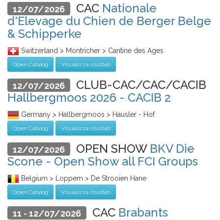
CAC
Nationale
12/07/2026
d'Elevage du Chien de Berger Belge
& Schipperke
Switzerland > Montricher > Cantine des Ages
Open Catalog
Visualizza risultati
CLUB-CAC/CAC/CACIB
12/07/2026
Hallbergmoos 2026 - CACIB 2
Germany > Hallbergmoos > Hausler - Hof
Open Catalog
Visualizza risultati
OPEN SHOW
BKV Die
12/07/2026
Scone - Open Show all FCI Groups
Belgium > Loppem > De Strooien Hane
Open Catalog
Visualizza risultati
CAC
Brabants
11 - 12/07/2026