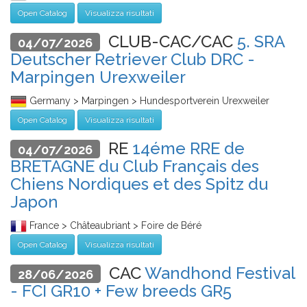
Open Catalog
Visualizza risultati
CLUB-CAC/CAC
5. SRA
04/07/2026
Deutscher Retriever Club DRC -
Marpingen Urexweiler
Germany > Marpingen > Hundesportverein Urexweiler
Open Catalog
Visualizza risultati
RE
14éme RRE de
04/07/2026
BRETAGNE du Club Français des
Chiens Nordiques et des Spitz du
Japon
France > Châteaubriant > Foire de Béré
Open Catalog
Visualizza risultati
CAC
Wandhond Festival
28/06/2026
- FCI GR10 + Few breeds GR5