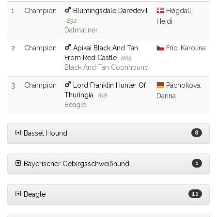
1
Champion
Blumingsdale Daredevil
Høgdall,
832
Heidi
Dalmatiner
2
Champion
Apikai Black And Tan
Fric, Karolina
From Red Castle
805
Black And Tan Coonhound
3
Champion
Lord Franklin Hunter Of
Pachokova,
Thuringia
818
Darina
Beagle
Basset Hound
8
Bayerischer Gebirgsschweißhund
1
Beagle
11