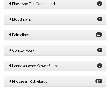
Black And Tan Coonhound
2
Bloodhound
1
Dalmatiner
17
Gonczy Polski
1
Hannoverscher Schweißhund
1
Rhodesian Ridgeback
50