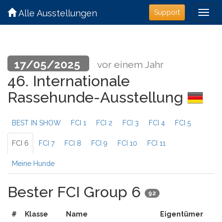
Alle Ausstellungen
Support
17/05/2025
vor einem Jahr
46. Internationale
Rassehunde-Ausstellung
BEST IN SHOW
FCI 1
FCI 2
FCI 3
FCI 4
FCI 5
FCI 6
FCI 7
FCI 8
FCI 9
FCI 10
FCI 11
Meine Hunde
Bester FCI Group 6
92
#
Klasse
Name
Eigentümer