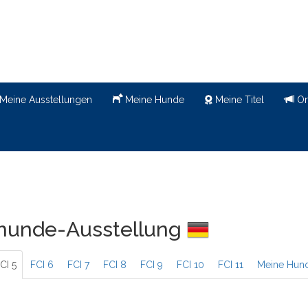
Meine Ausstellungen
Meine Hunde
Meine Titel
Or
sehunde-Ausstellung
CI 5
FCI 6
FCI 7
FCI 8
FCI 9
FCI 10
FCI 11
Meine Hun