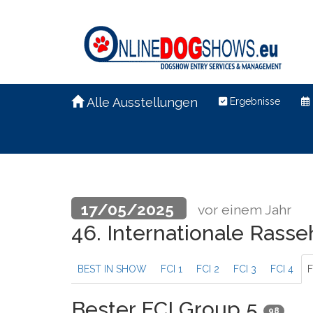
Alle Ausstellungen
Ergebnisse
17/05/2025
vor einem Jahr
46. Internationale Ras
BEST IN SHOW
FCI 1
FCI 2
FCI 3
FCI 4
F
Bester FCI Group 5
98