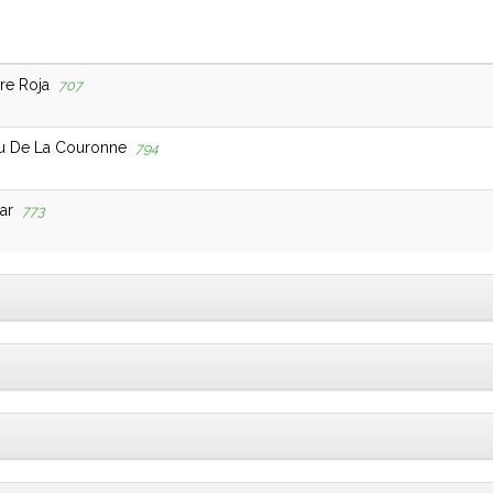
re Roja
707
yu De La Couronne
794
ar
773