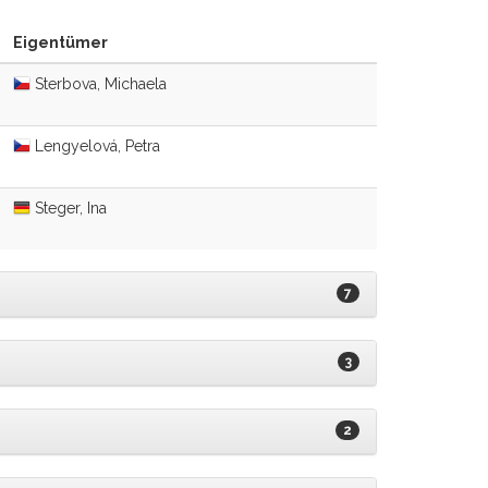
Eigentümer
Sterbova, Michaela
Lengyelová, Petra
Steger, Ina
7
3
2