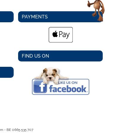
PAYMENTS
FIND US ON
em -
BE 0665 535 707