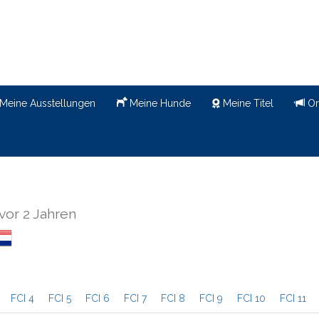
Meine Ausstellungen
Meine Hunde
Meine Titel
Or
vor 2 Jahren
FCI 4
FCI 5
FCI 6
FCI 7
FCI 8
FCI 9
FCI 10
FCI 11