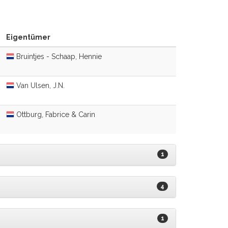
Eigentümer
Bruintjes - Schaap, Hennie
Van Ulsen, J.N.
Ottburg, Fabrice & Carin
1
4
1