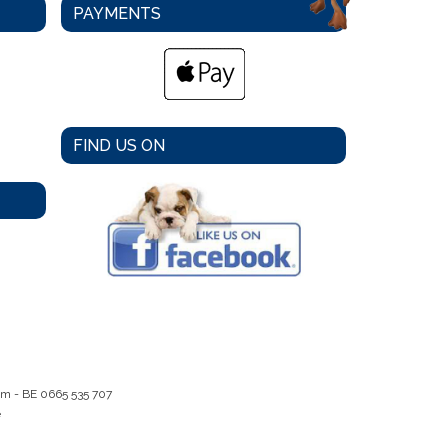
PAYMENTS
FIND US ON
em -
BE 0665 535 707
e