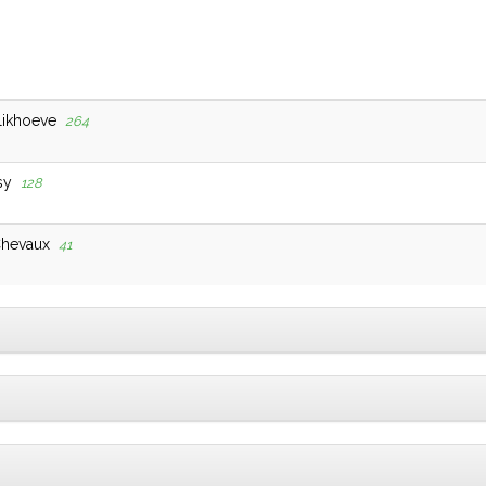
likhoeve
264
sy
128
Chevaux
41