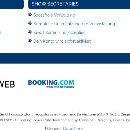
SHOW SECRETARIES
Stressfreie Verwaltung
Komplette Unterstützung der Veranstaltung
n
Kredit Karten sind akzeptiert
Dein Konto wird sofort aktiviert
 GmbH -
support@onlinedogshows.eu
- Leonardo Da Vincilaan 19A / 7, B-1831 Dieg
© 2026 - OnlineDogShows - Site development by Arebis.be - Design by Carenzi.b
|
General Conditions
|