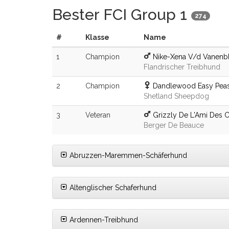
Bester FCI Group 1
274
#
Klasse
Name
1
Champion
Nike-Xena V/d Vanenb
Flandrischer Treibhund
2
Champion
Dandlewood Easy Pea
Shetland Sheepdog
3
Veteran
Grizzly De L'Ami Des 
Berger De Beauce
Abruzzen-Maremmen-Schäferhund
Altenglischer Schaferhund
Ardennen-Treibhund