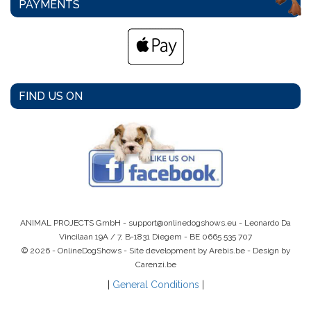
PAYMENTS
FIND US ON
ANIMAL PROJECTS GmbH -
support@onlinedogshows.eu
- Leonardo Da
Vincilaan 19A / 7, B-1831 Diegem -
BE 0665 535 707
© 2026 - OnlineDogShows - Site development by Arebis.be - Design by
Carenzi.be
|
General Conditions
|