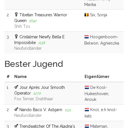
Marika
2
Tibetan Treasures Warrior
Six, Sonja
Queen
1692
Shih Tzu
3
Cristalmar Newfy Bella E
Hoogenboom-
Impossibile
1138
Belwon, Agnieszka
Neufundländer
Bester Jugend
#
Name
Eigentümer
1
Jour Après Jour Smooth
De Kool-
Operator
1270
Huikeshoven,
Fox Terrier, Drahthaar
Anouk
2
Nando Baco V. Asbjørn
Knol, e.h knol-
1131
Neufundländer
kats
3
Trendwatcher Of The Aladna's
Mateman,