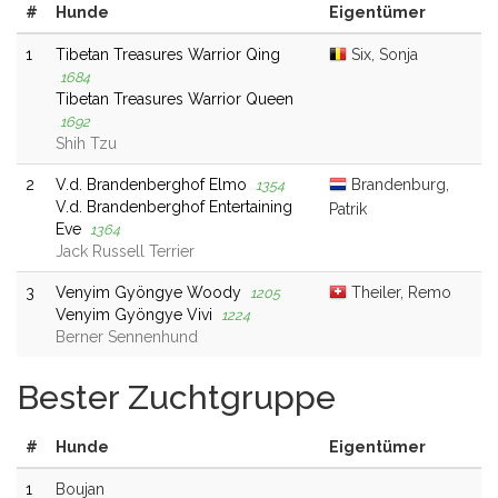
#
Hunde
Eigentümer
1
Tibetan Treasures Warrior Qing
Six, Sonja
1684
Tibetan Treasures Warrior Queen
1692
Shih Tzu
2
V.d. Brandenberghof Elmo
Brandenburg,
1354
V.d. Brandenberghof Entertaining
Patrik
Eve
1364
Jack Russell Terrier
3
Venyim Gyöngye Woody
Theiler, Remo
1205
Venyim Gyöngye Vivi
1224
Berner Sennenhund
Bester Zuchtgruppe
#
Hunde
Eigentümer
1
Boujan