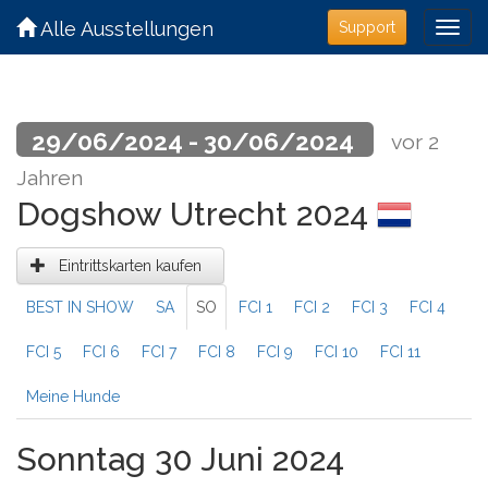
Alle Ausstellungen
Support
29/06/2024 - 30/06/2024
vor 2
Jahren
Dogshow Utrecht 2024
Eintrittskarten kaufen
BEST IN SHOW
SA
SO
FCI 1
FCI 2
FCI 3
FCI 4
FCI 5
FCI 6
FCI 7
FCI 8
FCI 9
FCI 10
FCI 11
Meine Hunde
Sonntag 30 Juni 2024