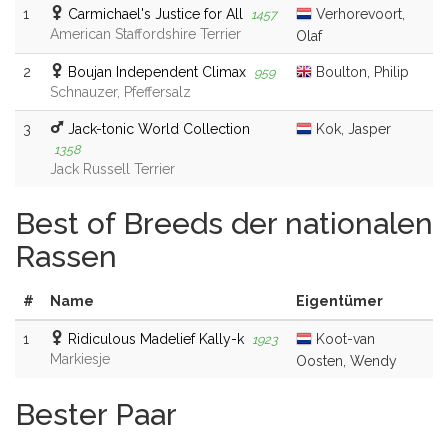
1
Carmichael's Justice for All
Verhorevoort,
1457
American Staffordshire Terrier
Olaf
2
Boujan Independent Climax
Boulton, Philip
959
Schnauzer, Pfeffersalz
3
Jack-tonic World Collection
Kok, Jasper
1358
Jack Russell Terrier
Best of Breeds der nationalen
Rassen
#
Name
Eigentümer
1
Ridiculous Madelief Kally-k
Koot-van
1923
Markiesje
Oosten, Wendy
Bester Paar