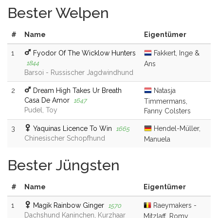
Bester Welpen
#
Name
Eigentümer
1
Fyodor Of The Wicklow Hunters
Fakkert, Inge &
1844
Ans
Barsoi - Russischer Jagdwindhund
2
Dream High Takes Ur Breath
Natasja
Casa De Amor
1647
Timmermans,
Pudel, Toy
Fanny Colsters
3
Yaquinas Licence To Win
Hendel-Müller,
1665
Chinesischer Schopfhund
Manuela
Bester Jüngsten
#
Name
Eigentümer
1
Magik Rainbow Ginger
Raeymakers -
1570
Dachshund Kaninchen, Kurzhaar
Mitzlaff, Romy