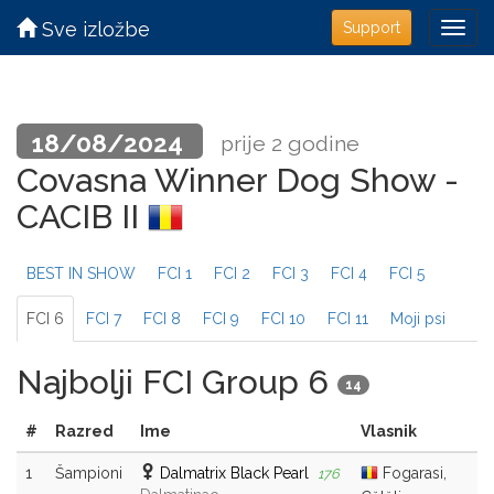
Sve izložbe
Support
18/08/2024
prije 2 godine
Covasna Winner Dog Show -
CACIB II
BEST IN SHOW
FCI 1
FCI 2
FCI 3
FCI 4
FCI 5
FCI 6
FCI 7
FCI 8
FCI 9
FCI 10
FCI 11
Moji psi
Najbolji FCI Group 6
14
#
Razred
Ime
Vlasnik
1
Šampioni
Dalmatrix Black Pearl
Fogarasi,
176