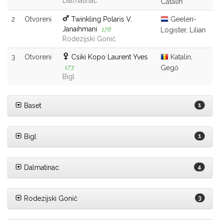
Dalmatinac
Cătălin
2
Otvoreni
Twinkling Polaris V.
Geelen-
Janaihmani
178
Logister, Lilian
Rodezijski Gonič
3
Otvoreni
Csiki Kopo Laurent Yves
Katalin,
173
Gegő
Bigl
Baset
1
Bigl
1
Dalmatinac
4
Rodezijski Gonič
3