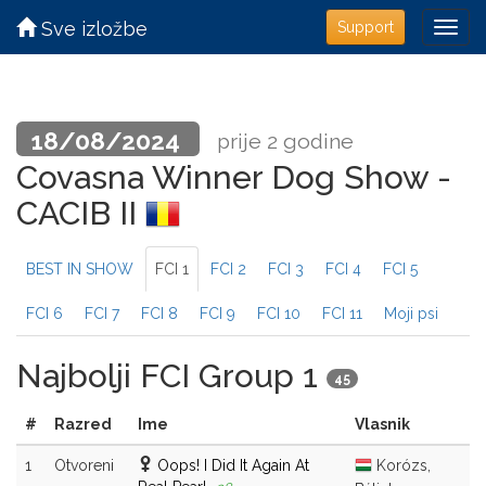
Sve izložbe
Support
18/08/2024
prije 2 godine
Covasna Winner Dog Show -
CACIB II
BEST IN SHOW
FCI 1
FCI 2
FCI 3
FCI 4
FCI 5
FCI 6
FCI 7
FCI 8
FCI 9
FCI 10
FCI 11
Moji psi
Najbolji FCI Group 1
45
#
Razred
Ime
Vlasnik
1
Otvoreni
Oops! I Did It Again At
Korózs,