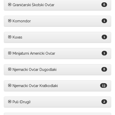
Graničarski Škotski Ovčar
6
Komondor
1
Kuvas
1
Minijaturni Američki Ovčar
1
Njemački Ovčar Dugodlaki
6
Njemački Ovčar Kratkodlaki
13
Puli (Drugi)
2