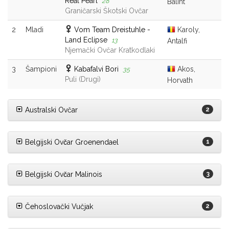
Real Pearl
28
Bálint
Graničarski Škotski Ovčar
2
Mladi
Vom Team Dreistuhle -
Karoly,
Land Eclipse
13
Antalfi
Njemački Ovčar Kratkodlaki
3
Šampioni
Kabafalvi Bori
Akos,
35
Puli (Drugi)
Horvath
Australski Ovčar
2
Belgijski Ovčar Groenendael
1
Belgijski Ovčar Malinois
3
Čehoslovački Vučjak
2