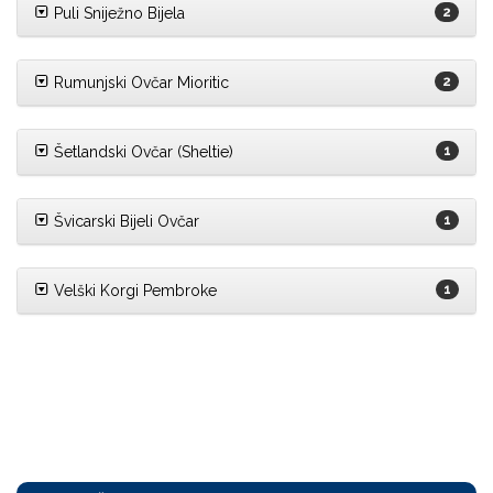
Puli Sniježno Bijela
2
Rumunjski Ovčar Mioritic
2
Šetlandski Ovčar (Sheltie)
1
Švicarski Bijeli Ovčar
1
Velški Korgi Pembroke
1