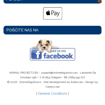
POIŠČITE NAS NA
ANIMAL PROJECTS BV -
support@onlinedogshows.eu
- Leonardo Da
Vincilaan 19A / 7, B-1831 Diegem -
BE 0665 535 707
© 2026 - OnlineDogShows - Site development by Arebis.be - Design by
Carenzi.be
|
General Conditions
|