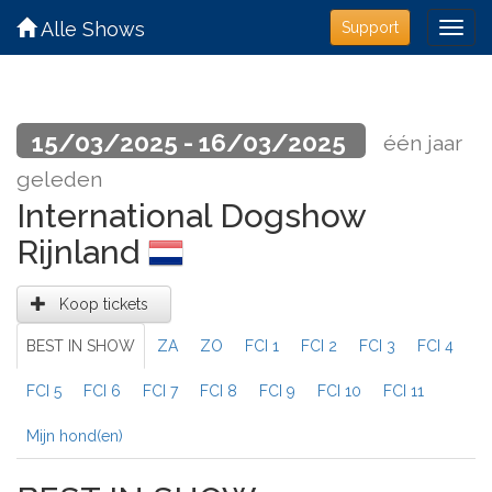
Alle Shows
Support
15/03/2025 - 16/03/2025
één jaar
geleden
International Dogshow
Rijnland
Koop tickets
BEST IN SHOW
ZA
ZO
FCI 1
FCI 2
FCI 3
FCI 4
FCI 5
FCI 6
FCI 7
FCI 8
FCI 9
FCI 10
FCI 11
Mijn hond(en)