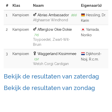
#
Klas
Naam
Eigenaar(s)
1
Kampioen
Abrias Ambassador
Hessling, Dr.
866
Afghaanse Windhond
Karin
2
Kampioen
Afterglow Okie Dokie
Yamada,
715
Noriko
Toypoedel, Zwart-Wit-
Bruin
3
Kampioen
Waggerland Kissimmee
Dijkhorst-
132
Noij, R.c.m.
Welsh Corgi Cardigan
Bekijk de resultaten van zaterdag
Bekijk de resultaten van zondag