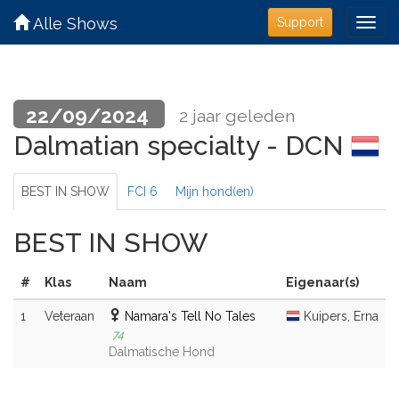
Alle Shows
Support
22/09/2024
2 jaar geleden
Dalmatian specialty - DCN
BEST IN SHOW
FCI 6
Mijn hond(en)
BEST IN SHOW
#
Klas
Naam
Eigenaar(s)
1
Veteraan
Namara's Tell No Tales
Kuipers, Erna
74
Dalmatische Hond