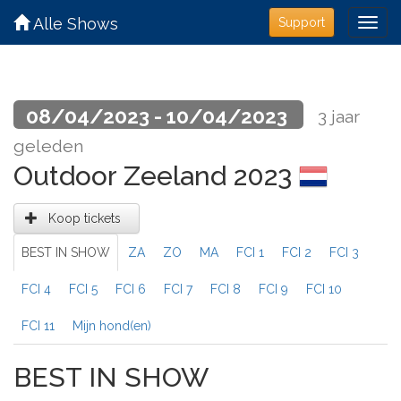
Alle Shows
Support
08/04/2023 - 10/04/2023
3 jaar
geleden
Outdoor Zeeland 2023
Koop tickets
BEST IN SHOW
ZA
ZO
MA
FCI 1
FCI 2
FCI 3
FCI 4
FCI 5
FCI 6
FCI 7
FCI 8
FCI 9
FCI 10
FCI 11
Mijn hond(en)
BEST IN SHOW