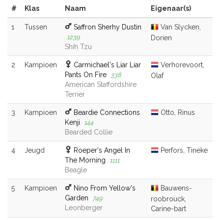
#
Klas
Naam
Eigenaar(s)
1
Tussen
Saffron Sherhy Dustin
Van Slycken,
1239
Dorien
Shih Tzu
2
Kampioen
Carmichael's Liar Liar
Verhorevoort,
Pants On Fire
338
Olaf
American Staffordshire
Terrier
3
Kampioen
Beardie Connections
Otto, Rinus
Kenji
144
Bearded Collie
4
Jeugd
Roeper's Angel In
Perfors, Tineke
The Morning
1111
Beagle
5
Kampioen
Nino From Yellow's
Bauwens-
Garden
749
roobrouck,
Leonberger
Carine-bart