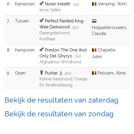
6
Kampioen
Nuran Ireleith
Verwimp, Wim
395
Ierse Setter
7
Tussen
Perfect Painted King
Wee Darkwood
953
Hoppenbrouwers,
Dwergdashond,
Claudia
Korthaar
8
Kampioen
Preston The One And
Chapelle,
Only Del Ghyryo
641
Jules
Afghaanse Windhond
9
Open
Pushar Jj
Pelssers, Aline
969
Kleine Keeshond, Oranje
En Anderskleurig
Bekijk de resultaten van zaterdag
Bekijk de resultaten van zondag