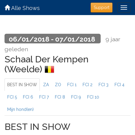
Alle Shows
Support
06/01/2018 - 07/01/2018
9 jaar
geleden
Schaal Der Kempen
(Weelde)
BEST IN SHOW
ZA
ZO
FCI 1
FCI 2
FCI 3
FCI 4
FCI 5
FCI 6
FCI 7
FCI 8
FCI 9
FCI 10
Mijn hond(en)
BEST IN SHOW