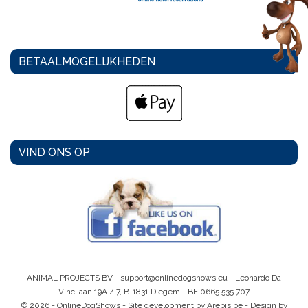
BETAALMOGELIJKHEDEN
VIND ONS OP
ANIMAL PROJECTS BV -
support@onlinedogshows.eu
- Leonardo Da
Vincilaan 19A / 7, B-1831 Diegem -
BE 0665 535 707
© 2026 - OnlineDogShows - Site development by Arebis.be - Design by