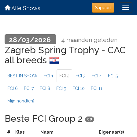
Alle Shows
Support
28/03/2026
4 maanden geleden
Zagreb Spring Trophy - CAC
all breeds
BEST IN SHOW
FCI 1
FCI 2
FCI 3
FCI 4
FCI 5
FCI 6
FCI 7
FCI 8
FCI 9
FCI 10
FCI 11
Mijn hond(en)
Beste FCI Group 2
68
#
Klas
Naam
Eigenaar(s)