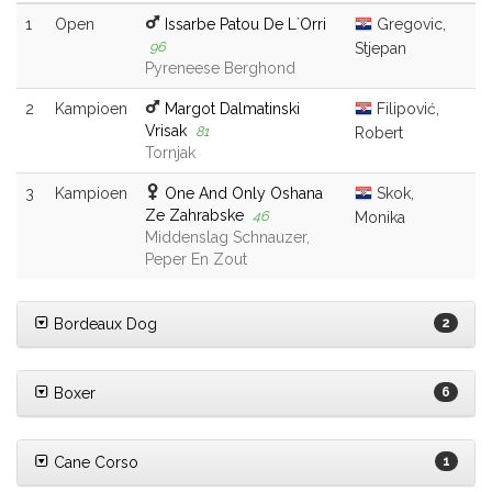
1
Open
Issarbe Patou De L´Orri
Gregovic,
96
Stjepan
Pyreneese Berghond
2
Kampioen
Margot Dalmatinski
Filipović,
Vrisak
81
Robert
Tornjak
3
Kampioen
One And Only Oshana
Skok,
Ze Zahrabske
46
Monika
Middenslag Schnauzer,
Peper En Zout
Bordeaux Dog
2
Boxer
6
Cane Corso
1