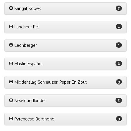
Kangal Köpek
7
Landseer Ect
1
Leonberger
1
Mastin Español
2
Middenslag Schnauzer, Peper En Zout
3
Newfoundlander
2
Pyreneese Berghond
3