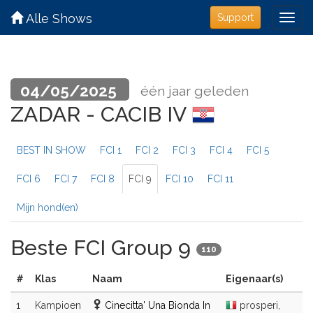
Alle Shows
Support
04/05/2025
één jaar geleden
ZADAR - CACIB IV
BEST IN SHOW
FCI 1
FCI 2
FCI 3
FCI 4
FCI 5
FCI 6
FCI 7
FCI 8
FCI 9
FCI 10
FCI 11
Mijn hond(en)
Beste FCI Group 9
110
#
Klas
Naam
Eigenaar(s)
1
Kampioen
Cinecitta' Una Bionda In
prosperi,