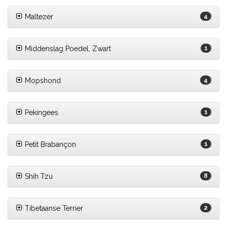
Maltezer
4
Middenslag Poedel, Zwart
1
Mopshond
4
Pekingees
1
Petit Brabançon
1
Shih Tzu
8
Tibetaanse Terrier
2