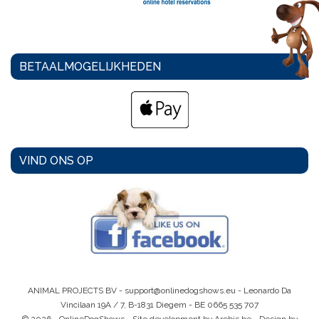
BETAALMOGELIJKHEDEN
VIND ONS OP
ANIMAL PROJECTS BV -
support@onlinedogshows.eu
- Leonardo Da
Vincilaan 19A / 7, B-1831 Diegem -
BE 0665 535 707
© 2026 - OnlineDogShows - Site development by Arebis.be - Design by