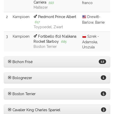
Carriera
593
franco
Maltezer
2
Kampioen
Piedmont Prince Albert
Drewitt-
617
Barlow, Barrie
Toypoedel, Zwart
3
Kampioen
Fortibello (fci) N`alikana
Szrek -
Rocket Starboy
685
Adamska,
Boston Terrier
Urszula
Bichon Frisé
12
Bolognezer
1
Boston Terrier
5
Cavalier King Charles Spaniel
3