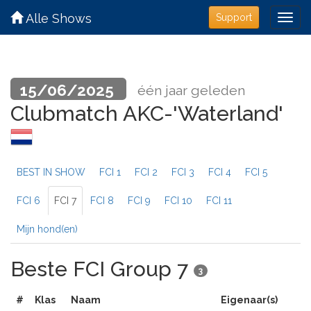
Alle Shows
Support
15/06/2025
één jaar geleden
Clubmatch AKC-'Waterland'
BEST IN SHOW
FCI 1
FCI 2
FCI 3
FCI 4
FCI 5
FCI 6
FCI 7
FCI 8
FCI 9
FCI 10
FCI 11
Mijn hond(en)
Beste FCI Group 7
3
#
Klas
Naam
Eigenaar(s)