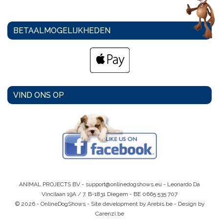
BETAALMOGELIJKHEDEN
VIND ONS OP
ANIMAL PROJECTS BV -
support@onlinedogshows.eu
- Leonardo Da
Vincilaan 19A / 7, B-1831 Diegem -
BE 0665 535 707
© 2026 - OnlineDogShows - Site development by Arebis.be - Design by
Carenzi.be