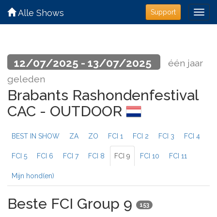
Alle Shows
Support
12/07/2025 - 13/07/2025
één jaar
geleden
Brabants Rashondenfestival
CAC - OUTDOOR
BEST IN SHOW
ZA
ZO
FCI 1
FCI 2
FCI 3
FCI 4
FCI 5
FCI 6
FCI 7
FCI 8
FCI 9
FCI 10
FCI 11
Mijn hond(en)
Beste FCI Group 9
153