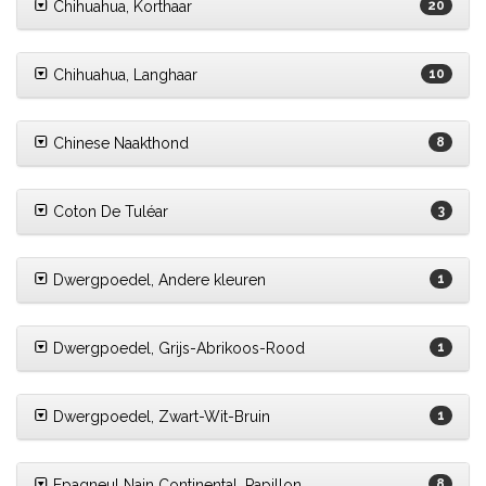
Chihuahua, Korthaar
20
Chihuahua, Langhaar
10
Chinese Naakthond
8
Coton De Tuléar
3
Dwergpoedel, Andere kleuren
1
Dwergpoedel, Grijs-Abrikoos-Rood
1
Dwergpoedel, Zwart-Wit-Bruin
1
Epagneul Nain Continental, Papillon
8