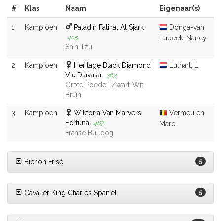
#
Klas
Naam
Eigenaar(s)
1
Kampioen
Paladin Fatinat Al Sjark
Donga-van
405
Lubeek, Nancy
Shih Tzu
2
Kampioen
Heritage Black Diamond
Luthart, L
Vie D'avatar
363
Grote Poedel, Zwart-Wit-
Bruin
3
Kampioen
Wiktoria Van Marvers
Vermeulen,
Fortuna
487
Marc
Franse Bulldog
Bichon Frisé
5
Cavalier King Charles Spaniel
5