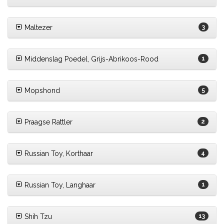
Maltezer
3
Middenslag Poedel, Grijs-Abrikoos-Rood
1
Mopshond
5
Praagse Rattler
2
Russian Toy, Korthaar
4
Russian Toy, Langhaar
1
Shih Tzu
13