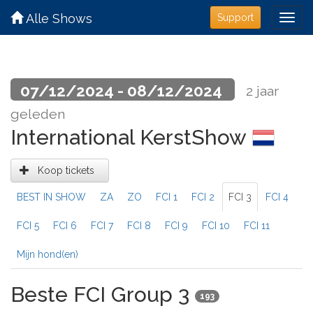
Alle Shows
Support
07/12/2024 - 08/12/2024
2 jaar
geleden
International KerstShow
Koop tickets
BEST IN SHOW
ZA
ZO
FCI 1
FCI 2
FCI 3
FCI 4
FCI 5
FCI 6
FCI 7
FCI 8
FCI 9
FCI 10
FCI 11
Mijn hond(en)
Beste FCI Group 3
193