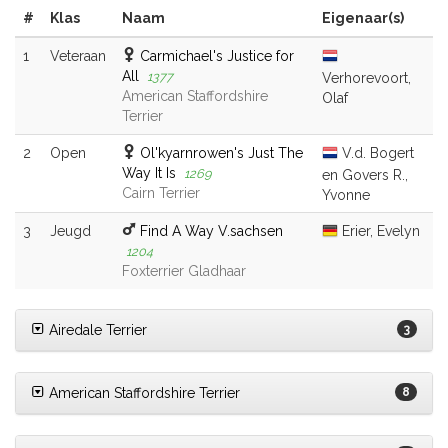
#
Klas
Naam
Eigenaar(s)
1
Veteraan
Carmichael's Justice for
All
1377
Verhorevoort,
American Staffordshire
Olaf
Terrier
2
Open
Ol'kyarnrowen's Just The
V.d. Bogert
Way It Is
1269
en Govers R.,
Cairn Terrier
Yvonne
3
Jeugd
Find A Way V.sachsen
Erier, Evelyn
1204
Foxterrier Gladhaar
Airedale Terrier
3
American Staffordshire Terrier
8