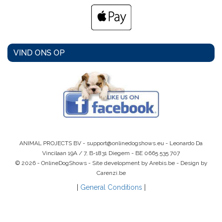
VIND ONS OP
ANIMAL PROJECTS BV -
support@onlinedogshows.eu
- Leonardo Da
Vincilaan 19A / 7, B-1831 Diegem -
BE 0665 535 707
© 2026 - OnlineDogShows - Site development by Arebis.be - Design by
Carenzi.be
|
General Conditions
|