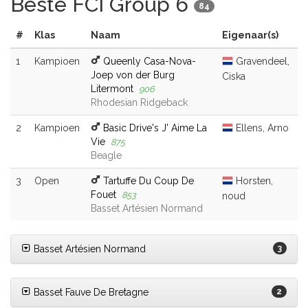
Beste FCI Group 6
84
#
Klas
Naam
Eigenaar(s)
1
Kampioen
Queenly Casa-Nova-
Gravendeel,
Joep von der Burg
Ciska
Litermont
906
Rhodesian Ridgeback
2
Kampioen
Basic Drive's J' Aime La
Ellens, Arno
Vie
875
Beagle
3
Open
Tartuffe Du Coup De
Horsten,
Fouet
853
noud
Basset Artésien Normand
Basset Artésien Normand
3
Basset Fauve De Bretagne
2