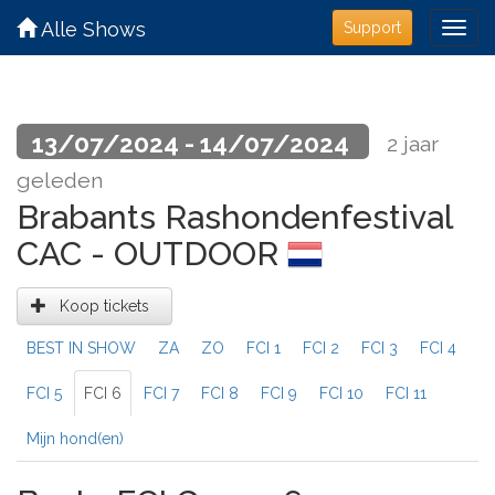
Alle Shows
Support
13/07/2024 - 14/07/2024
2 jaar
geleden
Brabants Rashondenfestival
CAC - OUTDOOR
Koop tickets
BEST IN SHOW
ZA
ZO
FCI 1
FCI 2
FCI 3
FCI 4
FCI 5
FCI 6
FCI 7
FCI 8
FCI 9
FCI 10
FCI 11
Mijn hond(en)