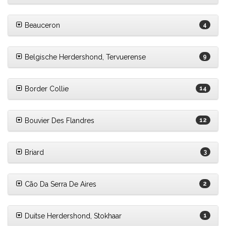
Beauceron
4
Belgische Herdershond, Tervuerense
9
Border Collie
14
Bouvier Des Flandres
12
Briard
3
Cão Da Serra De Aires
2
Duitse Herdershond, Stokhaar
1