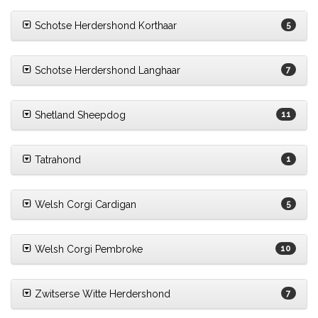
Schotse Herdershond Korthaar
5
Schotse Herdershond Langhaar
7
Shetland Sheepdog
11
Tatrahond
1
Welsh Corgi Cardigan
5
Welsh Corgi Pembroke
10
Zwitserse Witte Herdershond
7