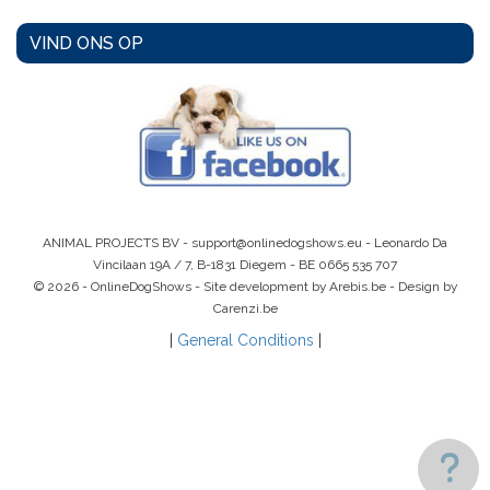
VIND ONS OP
ANIMAL PROJECTS BV -
support@onlinedogshows.eu
- Leonardo Da
Vincilaan 19A / 7, B-1831 Diegem -
BE 0665 535 707
© 2026 - OnlineDogShows - Site development by Arebis.be - Design by
Carenzi.be
|
General Conditions
|