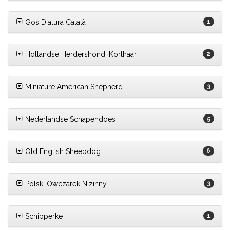
Gos D'atura Català
1
Hollandse Herdershond, Korthaar
2
Miniature American Shepherd
3
Nederlandse Schapendoes
5
Old English Sheepdog
6
Polski Owczarek Nizinny
3
Schipperke
1