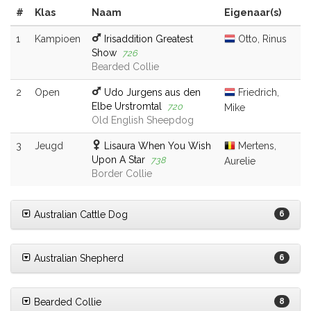
#
Klas
Naam
Eigenaar(s)
1
Kampioen
Irisaddition Greatest
Otto, Rinus
Show
726
Bearded Collie
2
Open
Udo Jurgens aus den
Friedrich,
Elbe Urstromtal
720
Mike
Old English Sheepdog
3
Jeugd
Lisaura When You Wish
Mertens,
Upon A Star
738
Aurelie
Border Collie
Australian Cattle Dog
6
Australian Shepherd
6
Bearded Collie
8