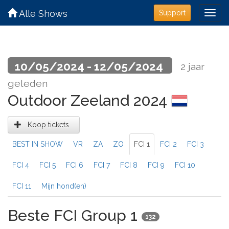
Alle Shows
Support
10/05/2024 - 12/05/2024
2 jaar
geleden
Outdoor Zeeland 2024
Koop tickets
BEST IN SHOW
VR
ZA
ZO
FCI 1
FCI 2
FCI 3
FCI 4
FCI 5
FCI 6
FCI 7
FCI 8
FCI 9
FCI 10
FCI 11
Mijn hond(en)
Beste FCI Group 1
132