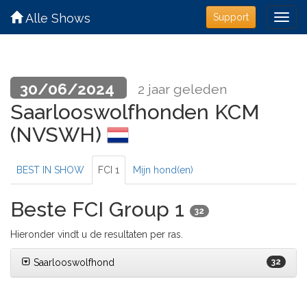
Alle Shows
Support
30/06/2024
2 jaar geleden
Saarlooswolfhonden KCM
(NVSWH)
BEST IN SHOW
FCI 1
Mijn hond(en)
Beste FCI Group 1
32
Hieronder vindt u de resultaten per ras.
Saarlooswolfhond
32