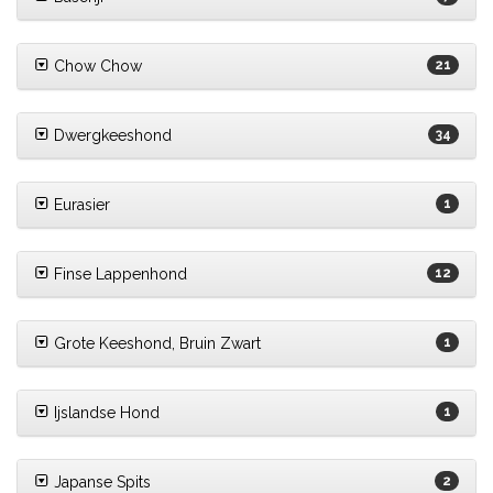
Chow Chow
21
Dwergkeeshond
34
Eurasier
1
Finse Lappenhond
12
Grote Keeshond, Bruin Zwart
1
Ijslandse Hond
1
Japanse Spits
2