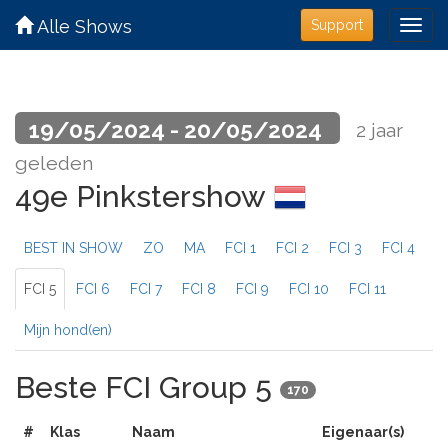
Alle Shows
Support
19/05/2024 - 20/05/2024
2 jaar
geleden
49e Pinkstershow
BEST IN SHOW
ZO
MA
FCI 1
FCI 2
FCI 3
FCI 4
FCI 5
FCI 6
FCI 7
FCI 8
FCI 9
FCI 10
FCI 11
Mijn hond(en)
Beste FCI Group 5
170
#
Klas
Naam
Eigenaar(s)