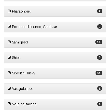
Pharaohond
2
Podenco Ibicenco, Gladhaar
1
Samojeed
16
Shiba
6
Siberian Husky
11
Västgötaspets
5
Volpino Italiano
1