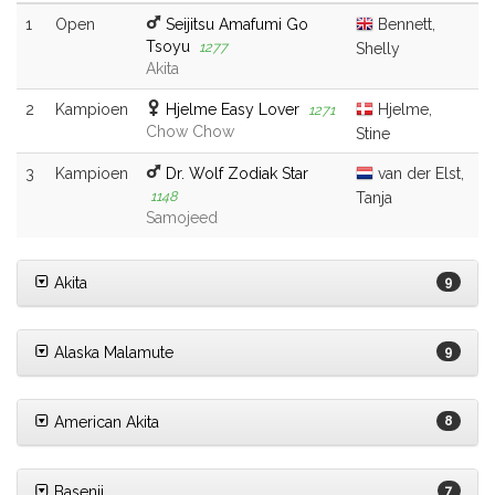
1
Open
Seijitsu Amafumi Go
Bennett,
Tsoyu
1277
Shelly
Akita
2
Kampioen
Hjelme Easy Lover
Hjelme,
1271
Chow Chow
Stine
3
Kampioen
Dr. Wolf Zodiak Star
van der Elst,
1148
Tanja
Samojeed
Akita
9
Alaska Malamute
9
American Akita
8
Basenji
7