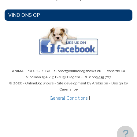
VIND ONS OP
ANIMAL PROJECTS BV -
support@onlinedogshows.eu
- Leonardo Da
Vincilaan 19A / 7, B-1831 Diegem -
BE 0665 535 707
© 2026 - OnlineDogShows - Site development by Arebis.be - Design by
Carenzi.be
|
General Conditions
|