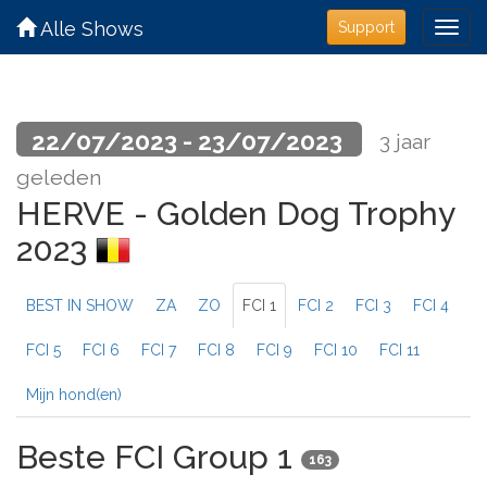
Alle Shows
Support
22/07/2023 - 23/07/2023
3 jaar
geleden
HERVE - Golden Dog Trophy
2023
BEST IN SHOW
ZA
ZO
FCI 1
FCI 2
FCI 3
FCI 4
FCI 5
FCI 6
FCI 7
FCI 8
FCI 9
FCI 10
FCI 11
Mijn hond(en)
Beste FCI Group 1
163