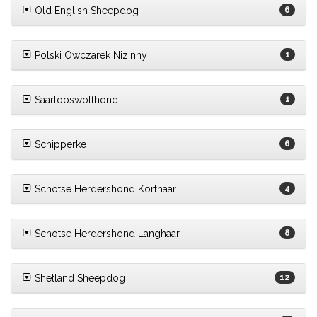
Old English Sheepdog
6
Polski Owczarek Nizinny
1
Saarlooswolfhond
1
Schipperke
6
Schotse Herdershond Korthaar
4
Schotse Herdershond Langhaar
8
Shetland Sheepdog
12