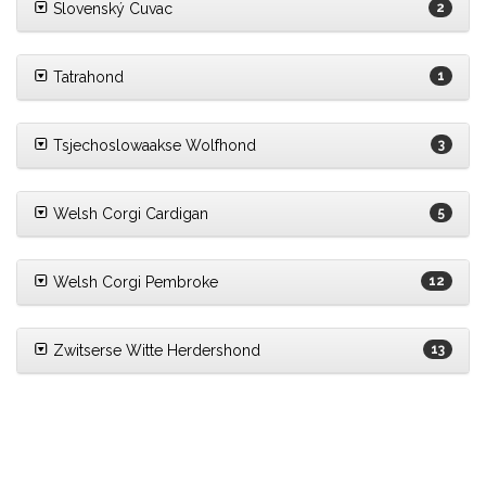
Slovenský Cuvac
2
Tatrahond
1
Tsjechoslowaakse Wolfhond
3
Welsh Corgi Cardigan
5
Welsh Corgi Pembroke
12
Zwitserse Witte Herdershond
13