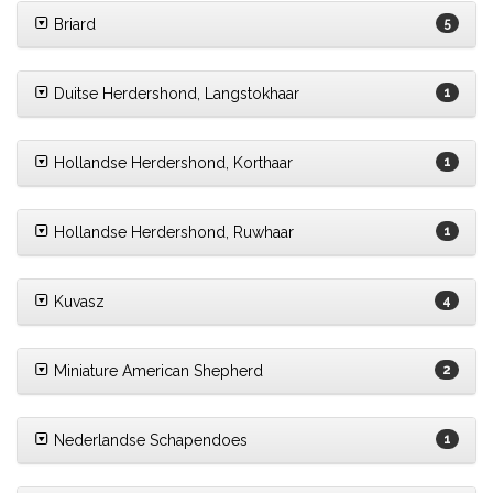
Briard
5
Duitse Herdershond, Langstokhaar
1
Hollandse Herdershond, Korthaar
1
Hollandse Herdershond, Ruwhaar
1
Kuvasz
4
Miniature American Shepherd
2
Nederlandse Schapendoes
1