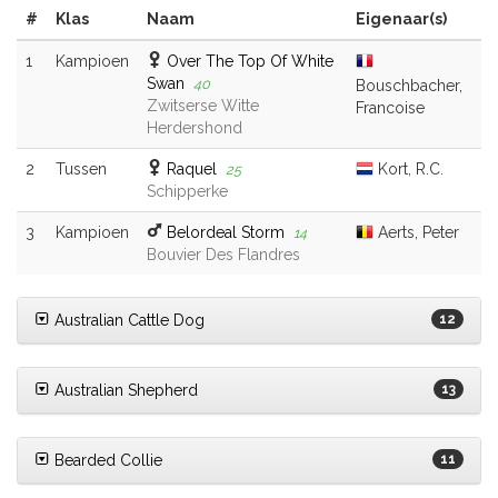
#
Klas
Naam
Eigenaar(s)
1
Kampioen
Over The Top Of White
Swan
40
Bouschbacher,
Zwitserse Witte
Francoise
Herdershond
2
Tussen
Raquel
Kort, R.C.
25
Schipperke
3
Kampioen
Belordeal Storm
Aerts, Peter
14
Bouvier Des Flandres
Australian Cattle Dog
12
Australian Shepherd
13
Bearded Collie
11