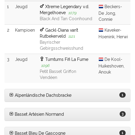
1
Jeugd
Xtreme Legendary v.d.
Beckers-
Mergelhoeve
1079
De Jong,
Black And Tan Coonhound
Connie
2
Kampioen
Gackl-Diana van’t
Kaveker-
Rutbekerveld
1121
Hoenink, Herwi
Bayrischer
Gebirgsschweisshund
3
Jeugd
Tumtums Fifi La Fume
De Kool-
1096
Huikeshoven,
Petit Basset Griffon
Anouk
Vendéen
Alpenländische Dachsbracke
1
Basset Artésien Normand
3
Basset Bleu De Gascogne
1