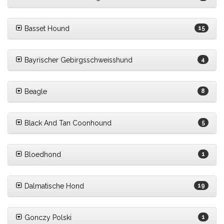
Basset Hound
15
Bayrischer Gebirgsschweisshund
4
Beagle
8
Black And Tan Coonhound
5
Bloedhond
1
Dalmatische Hond
19
Gonczy Polski
1