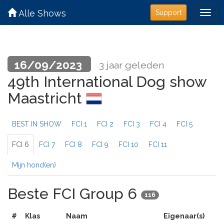
Alle Shows
Support
16/09/2023
3 jaar geleden
49th International Dog show
Maastricht
BEST IN SHOW
FCI 1
FCI 2
FCI 3
FCI 4
FCI 5
FCI 6
FCI 7
FCI 8
FCI 9
FCI 10
FCI 11
Mijn hond(en)
Beste FCI Group 6
116
#
Klas
Naam
Eigenaar(s)