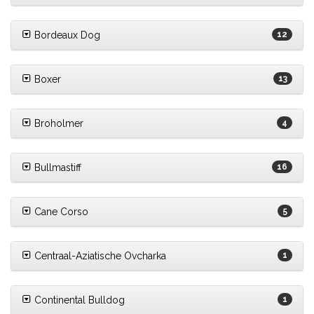
Bordeaux Dog
12
Boxer
13
Broholmer
4
Bullmastiff
16
Cane Corso
5
Centraal-Aziatische Ovcharka
1
Continental Bulldog
1