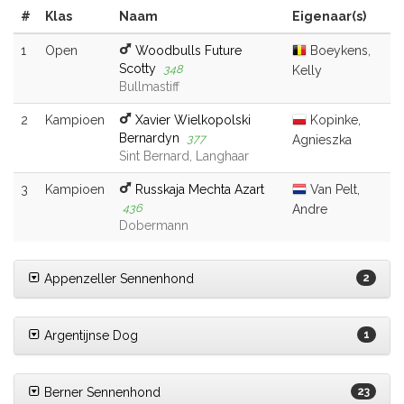
#
Klas
Naam
Eigenaar(s)
1
Open
Woodbulls Future
Boeykens,
Scotty
348
Kelly
Bullmastiff
2
Kampioen
Xavier Wielkopolski
Kopinke,
Bernardyn
377
Agnieszka
Sint Bernard, Langhaar
3
Kampioen
Russkaja Mechta Azart
Van Pelt,
436
Andre
Dobermann
Appenzeller Sennenhond
2
Argentijnse Dog
1
Berner Sennenhond
23