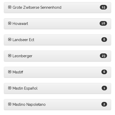
Grote Zwitserse Sennenhond
15
Hovawart
16
Landseer Ect
6
Leonberger
23
Mastiff
6
Mastin Español
1
Mastino Napoletano
2