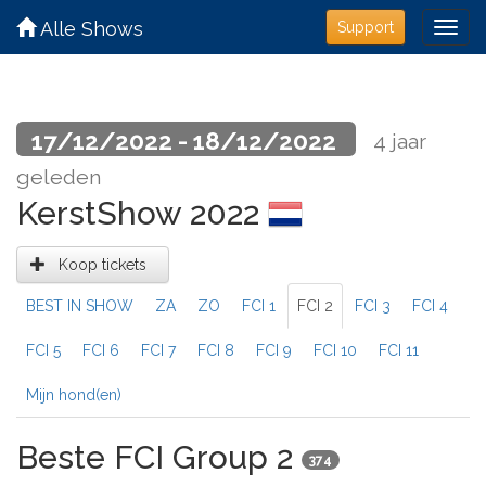
Alle Shows
Support
17/12/2022 - 18/12/2022
4 jaar
geleden
KerstShow 2022
Koop tickets
BEST IN SHOW
ZA
ZO
FCI 1
FCI 2
FCI 3
FCI 4
FCI 5
FCI 6
FCI 7
FCI 8
FCI 9
FCI 10
FCI 11
Mijn hond(en)
Beste FCI Group 2
374