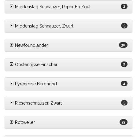
Middenslag Schnauzer, Peper En Zout
2
Middenslag Schnauzer, Zwart
5
Newfoundlander
30
Oostenrijkse Pinscher
2
Pyreneese Berghond
4
Riesenschnauzer, Zwart
5
Rottweiler
33