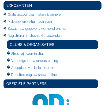
EXPOSANTEN
Gratis account aanmaken & beheren.
Makkelijk en veilig inschrijven!
Bewaar uw gegevens v.d. hond online.
Registreren in slechts 60 seconden!
CLUBS & ORGANISATIES
Stressvrije administratie
Volledige show ondersteuning
Acceptatie van betaalkaarten
Dezelfde dag uw show online!
OFFICIËLE PARTNERS