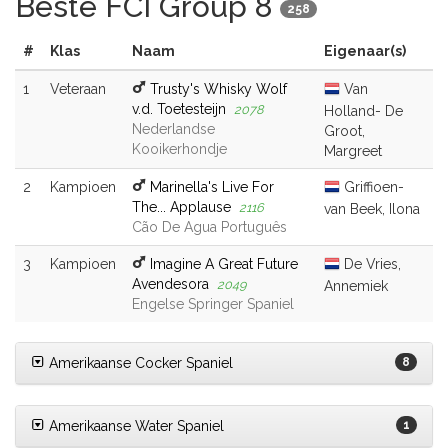
Beste FCI Group 8
258
#
Klas
Naam
Eigenaar(s)
1
Veteraan
Trusty's Whisky Wolf
Van
v.d. Toetesteijn
2078
Holland- De
Nederlandse
Groot,
Kooikerhondje
Margreet
2
Kampioen
Marinella's Live For
Griffioen-
The... Applause
2116
van Beek, Ilona
Cão De Agua Português
3
Kampioen
Imagine A Great Future
De Vries,
Avendesora
2049
Annemiek
Engelse Springer Spaniel
Amerikaanse Cocker Spaniel
8
Amerikaanse Water Spaniel
1