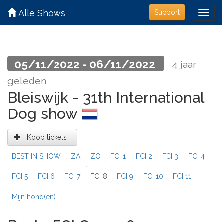
Alle Shows
Support
05/11/2022 - 06/11/2022
4 jaar
geleden
Bleiswijk - 31th International
Dog show
Koop tickets
BEST IN SHOW
ZA
ZO
FCI 1
FCI 2
FCI 3
FCI 4
FCI 5
FCI 6
FCI 7
FCI 8
FCI 9
FCI 10
FCI 11
Mijn hond(en)