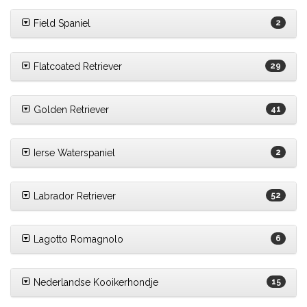
Field Spaniel
2
Flatcoated Retriever
29
Golden Retriever
41
Ierse Waterspaniel
2
Labrador Retriever
52
Lagotto Romagnolo
6
Nederlandse Kooikerhondje
15