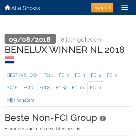
Alle Shows
Support
09/08/2018
8 jaar geleden
BENELUX WINNER NL 2018
BEST IN SHOW
FCI 1
FCI 2
FCI 3
FCI 4
FCI 5
FCI 6
FCI 7
FCI 8
FCI 9
FCI 10
FCI 11
Mijn hond(en)
Beste Non-FCI Group
7
Hieronder vindt u de resultaten per ras.