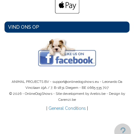
VIND ONS OP
ANIMAL PROJECTS BV -
support@onlinedogshows.eu
- Leonardo Da
Vincilaan 19A / 7, B-1831 Diegem -
BE 0665 535 707
© 2026 - OnlineDogShows - Site development by Arebis.be - Design by
Carenzi.be
|
General Conditions
|