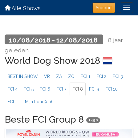
Alle Shows
Support
10/08/2018 - 12/08/2018
8 jaar
geleden
World Dog Show 2018
BEST IN SHOW
VR
ZA
ZO
FCI 1
FCI 2
FCI 3
FCI 4
FCI 5
FCI 6
FCI 7
FCI 8
FCI 9
FCI 10
FCI 11
Mijn hond(en)
Beste FCI Group 8
1490