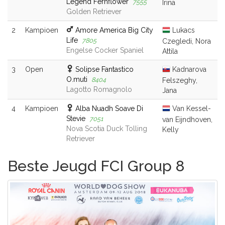
Legend Fernflower
7555
Irina
Golden Retriever
2
Kampioen
Amore America Big City
Lukacs
Life
7805
Czegledi, Nora
Engelse Cocker Spaniel
Attila
3
Open
Solipse Fantastico
Kadnarova
O.muti
8404
Felszeghy,
Lagotto Romagnolo
Jana
4
Kampioen
Alba Nuadh Soave Di
Van Kessel-
Stevie
7051
van Eijndhoven,
Nova Scotia Duck Tolling
Kelly
Retriever
Beste Jeugd FCI Group 8