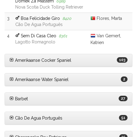
Domek Za Miastem
6989
Nova Scotia Duck Tolling Retriever
3
Boa Felicidade Giro
Flores, Marta
8420
Cão De Agua Português
4
Sem Di Casa Cleo
Van Gemert,
8361
Lagotto Romagnolo
Katrien
Amerikaanse Cocker Spaniel
103
Amerikaanse Water Spaniel
2
Barbet
27
Cão De Agua Português
51