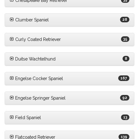
Chesapeake Bay Retriever
35
Clumber Spaniel
28
Curly Coated Retriever
35
Duitse Wachtelhund
8
Engelse Cocker Spaniel
167
Engelse Springer Spaniel
92
Field Spaniel
13
Flatcoated Retriever
139