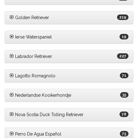
Golden Retriever
219
Ierse Waterspaniel
19
Labrador Retriever
227
Lagotto Romagnolo
71
Nederlandse Kooikerhondje
35
Nova Scotia Duck Tolling Retriever
78
Perro De Agua Español
75