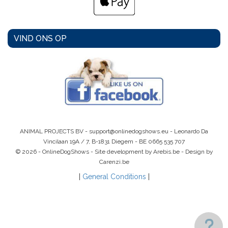
VIND ONS OP
ANIMAL PROJECTS BV -
support@onlinedogshows.eu
- Leonardo Da
Vincilaan 19A / 7, B-1831 Diegem -
BE 0665 535 707
© 2026 - OnlineDogShows - Site development by Arebis.be - Design by
Carenzi.be
|
General Conditions
|