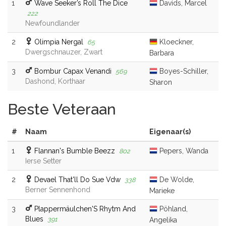
1
Wave Seeker’s Roll The Dice
Davids, Marcel
222
Newfoundlander
2
Olimpia Nergal
Kloeckner,
65
Dwergschnauzer, Zwart
Barbara
3
Bombur Capax Venandi
Boyes-Schiller,
569
Dashond, Korthaar
Sharon
Beste Veteraan
#
Naam
Eigenaar(s)
1
Flannan's Bumble Beezz
Pepers, Wanda
802
Ierse Setter
2
Devael That'll Do Sue Vdw
De Wolde,
338
Berner Sennenhond
Marieke
3
Plappermäulchen'S Rhytm And
Pöhland,
Blues
391
Angelika