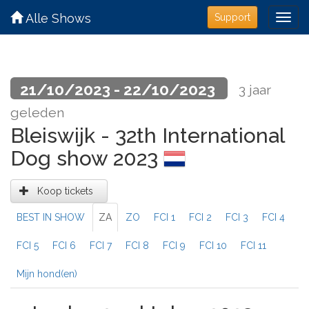
Alle Shows
Support
21/10/2023 - 22/10/2023
3 jaar
geleden
Bleiswijk - 32th International
Dog show 2023
Koop tickets
BEST IN SHOW
ZA
ZO
FCI 1
FCI 2
FCI 3
FCI 4
FCI 5
FCI 6
FCI 7
FCI 8
FCI 9
FCI 10
FCI 11
Mijn hond(en)