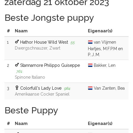
zaterdag 21 oktober 2023
Beste Jongste puppy
#
Naam
Eigenaar(s)
1
Hathor House Wild West
van Vlijmen
55
Dwergschnauzer, Zwart
Hartjes, M.F.P.M en
P..J..M.
2
Stannamore Philippo Guiseppe
Bakker, Len
761
Spinone Italiano
3
Colorfull's Lady Love
Van Zanten, Bea
984
Amerikaanse Cocker Spaniel
Beste Puppy
#
Naam
Eigenaar(s)