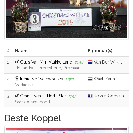
#
Naam
Eigenaar(s)
1
Guus Van Mijn Vlakke Land
Van Der Wijk, J
2658
Hollandse Herdershond, Ruwhaar
2
Indira Vd Walewoefjes
Waal, Karin
2859
Markiesje
3
Grant Everest North Star
Keizer, Cornelia
1797
Saarlooswolfhond
Beste Koppel