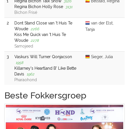
1
Regina Bichon Talk Show
Belstad, Regina
3126
Regina Bichon Holly Rose
3131
Bichon Frisé
2
Dont Stand Close van 't Huis Te
van der Elst,
Woude
2266
Tanja
Kiss Me Quick van 't Huis Te
Woude
2278
Samojeed
3
Vaskurs Will Turner Qonjacson
Sieger, Julia
1958
Killarney's Heartland B' Like Bette
Davis
1962
Pharaohond
Beste Fokkersgroep