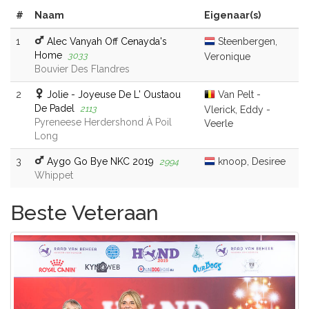
#
Naam
Eigenaar(s)
1
Alec Vanyah Off Cenayda's
Steenbergen,
Home
3033
Veronique
Bouvier Des Flandres
2
Jolie - Joyeuse De L' Oustaou
Van Pelt -
De Padel
2113
Vlerick, Eddy -
Pyreneese Herdershond À Poil
Veerle
Long
3
Aygo Go Bye NKC 2019
knoop, Desiree
2994
Whippet
Beste Veteraan