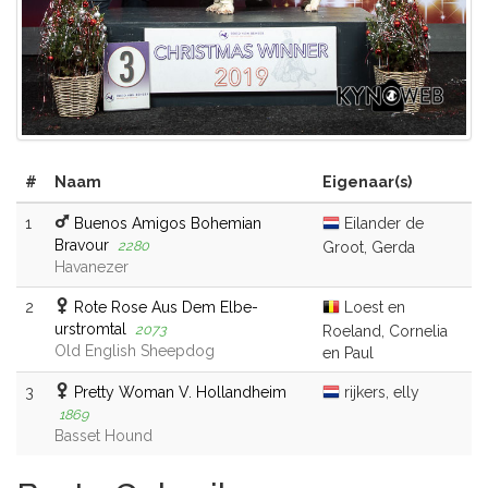
#
Naam
Eigenaar(s)
1
Buenos Amigos Bohemian
Eilander de
Bravour
2280
Groot, Gerda
Havanezer
2
Rote Rose Aus Dem Elbe-
Loest en
urstromtal
2073
Roeland, Cornelia
Old English Sheepdog
en Paul
3
Pretty Woman V. Hollandheim
rijkers, elly
1869
Basset Hound