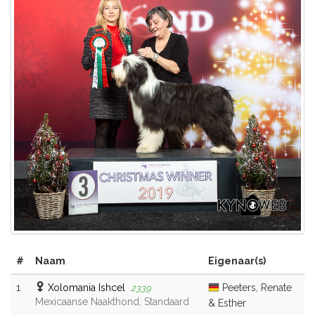
#
Naam
Eigenaar(s)
1
Xolomania Ishcel
Peeters, Renate
2339
Mexicaanse Naakthond, Standaard
& Esther