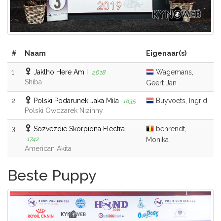
#
Naam
Eigenaar(s)
1
Jaklho Here Am I
Wagemans,
2618
Shiba
Geert Jan
2
Polski Podarunek Jaka Mila
Buyvoets, Ingrid
1835
Polski Owczarek Nizinny
3
Sozvezdie Skorpiona Electra
behrendt,
1742
Monika
American Akita
Beste Puppy