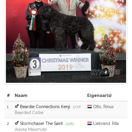
#
Naam
Eigenaar(s)
1
Beardie Connections Kenji
Otto, Rinus
1778
Bearded Collie
2
Stormchaser The Saint
Liebrand, Rita
2589
Alaska Malamute