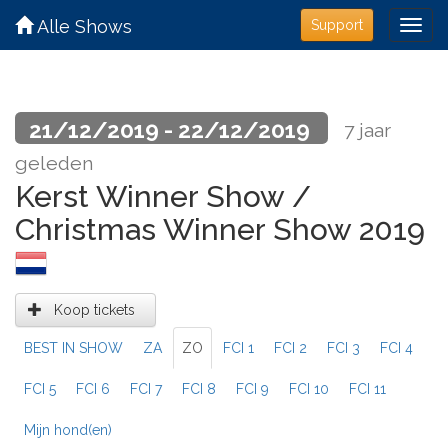
Alle Shows
Support
21/12/2019 - 22/12/2019
7 jaar
geleden
Kerst Winner Show /
Christmas Winner Show 2019
Koop tickets
BEST IN SHOW
ZA
ZO
FCI 1
FCI 2
FCI 3
FCI 4
FCI 5
FCI 6
FCI 7
FCI 8
FCI 9
FCI 10
FCI 11
Mijn hond(en)