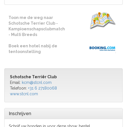
Toon me de weg naar
Schotsche Terrier Club -
Kampioenschapsclubmatch
- Multi Breeds
Boek een hotel nabij de
tentoonstelling
Schotsche Terriër Club
Email:
kcm@stcnl.com
Telefoon:
+31 6 27180068
www.stcnl.com
Inschrijven
Schrijf uw honden in voor deze show, bestel