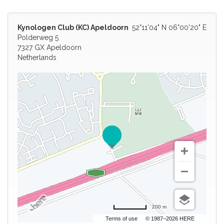
Kynologen Club (KC) Apeldoorn
52°11'04" N 06°00'20" E
Polderweg 5
7327 GX Apeldoorn
Netherlands
200 m
Terms of use
© 1987–2026 HERE