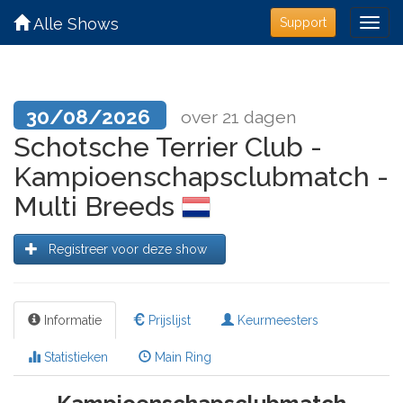
Alle Shows
Support
30/08/2026
over 21 dagen
Schotsche Terrier Club -
Kampioenschapsclubmatch -
Multi Breeds
Registreer voor deze show
Informatie
Prijslijst
Keurmeesters
Statistieken
Main Ring