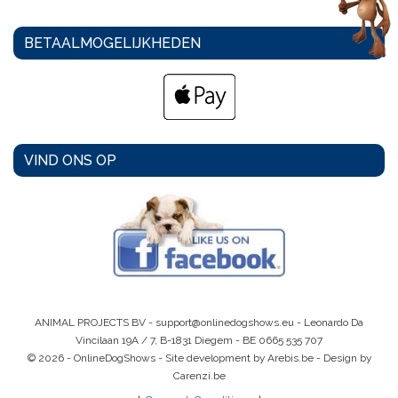
BETAALMOGELIJKHEDEN
VIND ONS OP
ANIMAL PROJECTS BV -
support@onlinedogshows.eu
- Leonardo Da
Vincilaan 19A / 7, B-1831 Diegem -
BE 0665 535 707
© 2026 - OnlineDogShows - Site development by Arebis.be - Design by
Carenzi.be