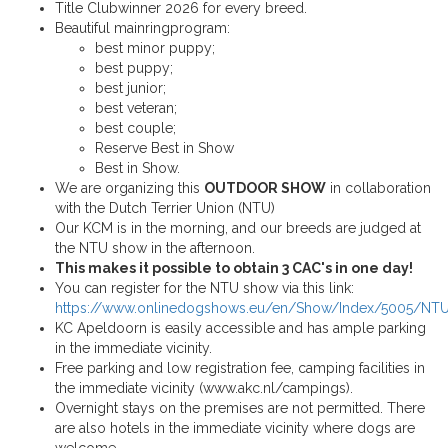
Title Clubwinner 2026 for every breed.
Beautiful mainringprogram:
best minor puppy;
best puppy;
best junior;
best veteran;
best couple;
Reserve Best in Show
Best in Show.
We are organizing this
OUTDOOR SHOW
in collaboration
with the Dutch Terrier Union (NTU)
Our KCM is in the morning, and our breeds are judged at
the NTU show in the afternoon.
This makes it possible to obtain 3 CAC's in one day!
You can register for the NTU show via this link:
https://www.onlinedogshows.eu/en/Show/Index/5005/NTU_
KC Apeldoorn is easily accessible and has ample parking
in the immediate vicinity.
Free parking and low registration fee, camping facilities in
the immediate vicinity (www.akc.nl/campings).
Overnight stays on the premises are not permitted. There
are also hotels in the immediate vicinity where dogs are