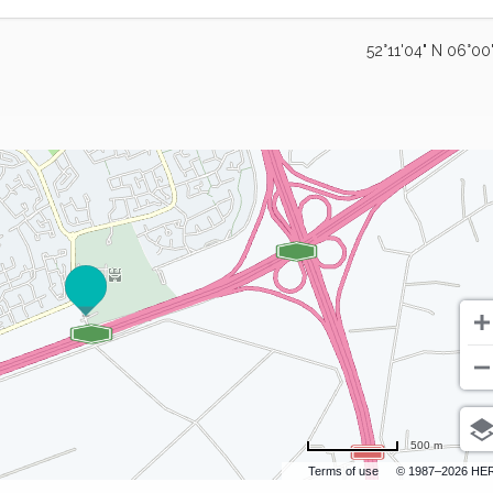
52°11'04" N 06°00
500 m
Terms of use
© 1987–2026 HE