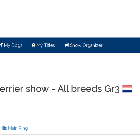
My Dogs
My Titles
Show Organizer
errier show - All breeds Gr3
Main Ring