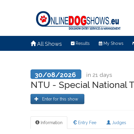
All Shows
Results
My Shows
30/08/2026
in 21 days
NTU - Special National T
Enter for this show
Information
Entry Fee
Judges