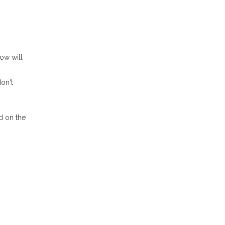
how will
on't
d on the