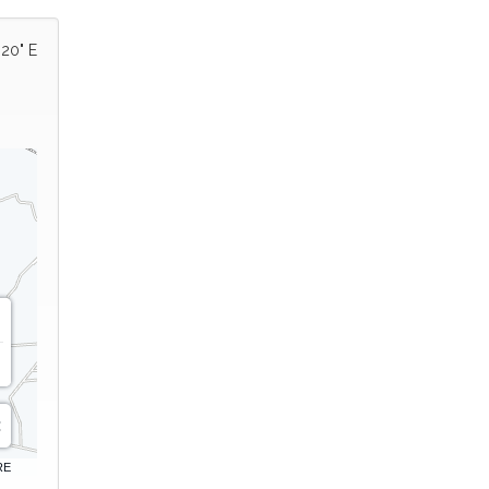
'20" E
RE