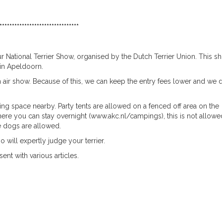
********************************
ur National Terrier Show, organised by the Dutch Terrier Union. This s
 in Apeldoorn.
 air show. Because of this, we can keep the entry fees lower and we d
ng space nearby. Party tents are allowed on a fenced off area on the
here you can stay overnight (www.akc.nl/campings), this is not allowe
re dogs are allowed.
 will expertly judge your terrier.
ent with various articles.