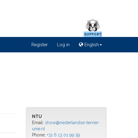
Register
Log in
English
NTU
Email:
show@nederlandse-terrier-
unie.nl
Phone:
+31 6 13 01 99 59