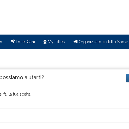
w
I miei Cani
My Titles
Organizzatore dello Show
ossiamo aiutarti?
, fai la tua scelta:
egistrare il mio cane?
'altro...