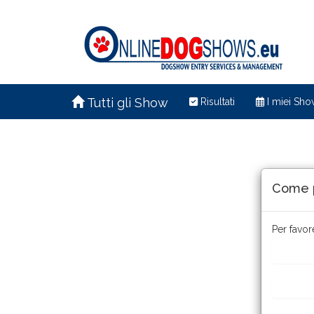
Tutti gli Show
Risultati
I miei Sho
Come p
Per favore
Come r
Qualcos