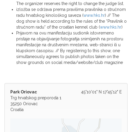
The organizer reserves the right to change the judge list.
izložba se održava prema pravilima pravilnika o stručnom
radu hrvatskog kinološkog saveza (
www.hks.hr
) // The
dog show is held according to the rules of the “Pravilnik o
stručnom radu“ of the croatian kennel club (
www.hks.hr
)
Prijavom na ovu manifestaciju sudionik istovremeno
pristaje na objavljivanje fotografija snimljenih na prostoru
manifestacije na društvenim mrežama, web-stranici ili u
klupskom časopisu. // By registering to this show, one
simultaneously agrees to publish photos taken on the
show grounds on social media/website/club magazine
Park Oriovac
45°10'01" N 17°45'12" E
Trg hrvatskog preporoda 1
35250 Oriovac
Croatia