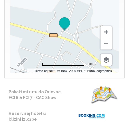
500 m
Terms of use
© 1987–2026 HERE, EuroGeographics
Pokaži mi rutu do Oriovac
FCI 6 & FCI 7 - CAC Show
Rezerviraj hotel u
blizini izložbe