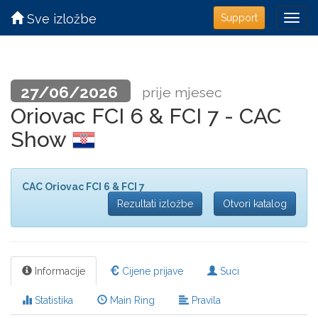
Sve izložbe
Support
27/06/2026
prije mjesec
Oriovac FCI 6 & FCI 7 - CAC
Show
CAC Oriovac FCI 6 & FCI 7
Rezultati izložbe
Otvori katalog
Informacije
Cijene prijave
Suci
Statistika
Main Ring
Pravila