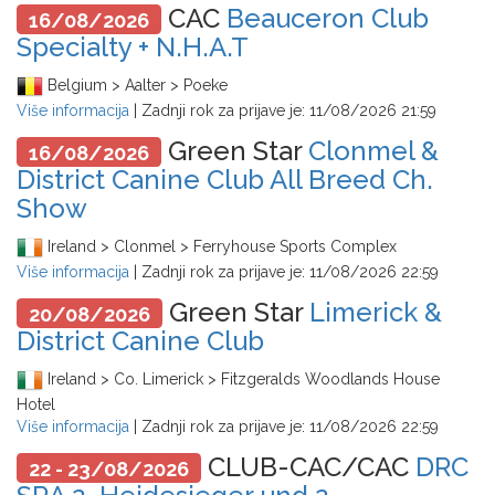
CAC
Beauceron Club
16/08/2026
Specialty + N.H.A.T
Belgium > Aalter > Poeke
Više informacija
| Zadnji rok za prijave je:
11/08/2026 21:59
Green Star
Clonmel &
16/08/2026
District Canine Club All Breed Ch.
Show
Ireland > Clonmel > Ferryhouse Sports Complex
Više informacija
| Zadnji rok za prijave je:
11/08/2026 22:59
Green Star
Limerick &
20/08/2026
District Canine Club
Ireland > Co. Limerick > Fitzgeralds Woodlands House
Hotel
Više informacija
| Zadnji rok za prijave je:
11/08/2026 22:59
CLUB-CAC/CAC
DRC
22 - 23/08/2026