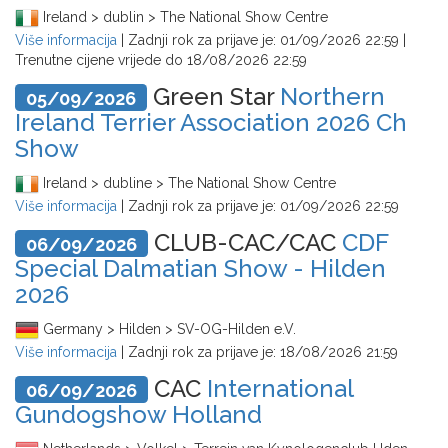
Ireland > dublin > The National Show Centre
Više informacija
| Zadnji rok za prijave je:
01/09/2026 22:59
|
Trenutne cijene vrijede do
18/08/2026 22:59
Green Star
Northern
05/09/2026
Ireland Terrier Association 2026 Ch
Show
Ireland > dubline > The National Show Centre
Više informacija
| Zadnji rok za prijave je:
01/09/2026 22:59
CLUB-CAC/CAC
CDF
06/09/2026
Special Dalmatian Show - Hilden
2026
Germany > Hilden > SV-OG-Hilden e.V.
Više informacija
| Zadnji rok za prijave je:
18/08/2026 21:59
CAC
International
06/09/2026
Gundogshow Holland