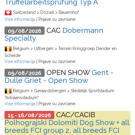
Trüffelarbeitsprüfung Typ A
Switzerland > Dozwil > Bauernhof
Više informacija
| Prijave su završene
CAC
Dobermann
09/08/2026
Specialty
Belgium > Uitbergen > Terrein Kringgroep Dender en
Schelde
Više informacija
| Prijave su završene
OPEN SHOW
Gent -
09/08/2026
Dulle Griet - Open Show
Belgium > Geraardsbergen > Stedelijk Sportstadium
"Adriaansstadium"
Više informacija
| Prijave su završene
CAC/CACIB
15 - 16/08/2026
Polhograjski Dolomiti Dog Show + all
breeds FCI group 2, all breeds FCI