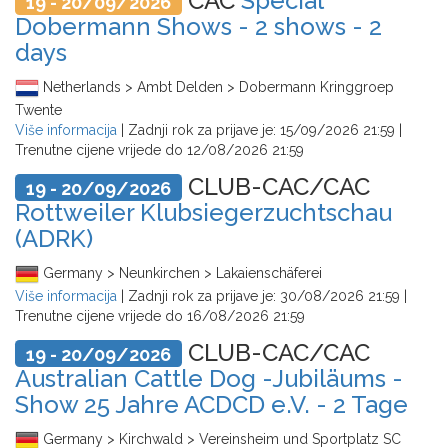
CAC
Special
19 - 20/09/2026
Dobermann Shows - 2 shows - 2
days
Netherlands > Ambt Delden > Dobermann Kringgroep
Twente
Više informacija
| Zadnji rok za prijave je:
15/09/2026 21:59
|
Trenutne cijene vrijede do
12/08/2026 21:59
CLUB-CAC/CAC
19 - 20/09/2026
Rottweiler Klubsiegerzuchtschau
(ADRK)
Germany > Neunkirchen > Lakaienschäferei
Više informacija
| Zadnji rok za prijave je:
30/08/2026 21:59
|
Trenutne cijene vrijede do
16/08/2026 21:59
CLUB-CAC/CAC
19 - 20/09/2026
Australian Cattle Dog -Jubiläums -
Show 25 Jahre ACDCD e.V. - 2 Tage
Germany > Kirchwald > Vereinsheim und Sportplatz SC