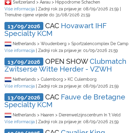
Switzerland > Aarau > Hippodrome Schachen
Više informacija
| Zadnji rok za prijave je:
08/09/2026 21:59
|
Trenutne cijene vrijede do
31/08/2026 21:59
CAC
Hovawart IHF
13/09/2026
Specialty KCM
Netherlands > Woudenberg > Sportzalencomplex De Camp
Više informacija
| Zadnji rok za prijave je:
01/09/2026 21:59
OPEN SHOW
Clubmatch
13/09/2026
Zwitserse Witte Herder - VZWH
Netherlands > Culemborg > KC Culemborg
Više informacija
| Zadnji rok za prijave je:
08/09/2026 21:59
CAC
Fauve de Bretagne
13/09/2026
Specialty KCM
Netherlands > Haaren > Dierenwelzijnscentrum In 't Veld
Više informacija
| Zadnji rok za prijave je:
08/09/2026 21:59
CAC
Cavalier King