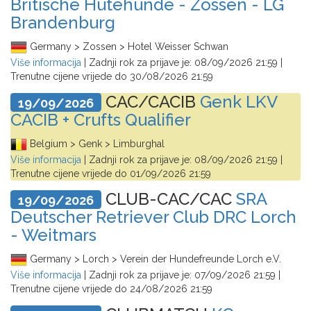
Britische Hütehunde - Zossen - LG
Brandenburg
Germany > Zossen > Hotel Weisser Schwan
Više informacija
| Zadnji rok za prijave je:
08/09/2026 21:59
|
Trenutne cijene vrijede do
30/08/2026 21:59
CAC/CACIB
Genk LKV
19/09/2026
CACIB + Crufts Qualifier
Belgium > Genk > Limburghal
Više informacija
| Zadnji rok za prijave je:
08/09/2026 21:59
|
Trenutne cijene vrijede do
01/09/2026 21:59
CLUB-CAC/CAC
SRA
19/09/2026
Deutscher Retriever Club DRC Lorch
- Weitmars
Germany > Lorch > Verein der Hundefreunde Lorch e.V.
Više informacija
| Zadnji rok za prijave je:
07/09/2026 21:59
|
Trenutne cijene vrijede do
24/08/2026 21:59