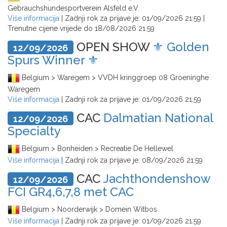
Gebrauchshundesportverein Alsfeld e.V.
Više informacija
| Zadnji rok za prijave je:
01/09/2026 21:59
|
Trenutne cijene vrijede do
18/08/2026 21:59
OPEN SHOW
⚜️ Golden
12/09/2026
Spurs Winner ⚜️
Belgium > Waregem > VVDH kringgroep 08 Groeninghe
Waregem
Više informacija
| Zadnji rok za prijave je:
01/09/2026 21:59
CAC
Dalmatian National
12/09/2026
Specialty
Belgium > Bonheiden > Recreatie De Hellewel
Više informacija
| Zadnji rok za prijave je:
08/09/2026 21:59
CAC
Jachthondenshow
12/09/2026
FCI GR4,6,7,8 met CAC
Belgium > Noorderwijk > Domein Witbos
Više informacija
| Zadnji rok za prijave je:
01/09/2026 21:59