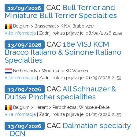
CAC
Bull Terrier and
12/09/2026
Miniature Bull Terrier Specialties
Belgium > Brasschaat > K.K.V. Brabo vzw
Više informacija
| Zadnji rok za prijave je:
08/09/2026 21:59
CAC
16e VISJ KCM
13/09/2026
Bracco Italiano & Spinone Italiano
Specialties
Netherlands > Woerden > KC Woeren
Više informacija
| Zadnji rok za prijave je:
01/09/2026 21:59
CAC
All Schnauzer &
13/09/2026
Duitse Pincher specialities
Belgium > Herent > Parochiezaal Winksele-Delle
Više informacija
| Zadnji rok za prijave je:
01/09/2026 21:59
CAC
Dalmatian specialty
13/09/2026
- DCN