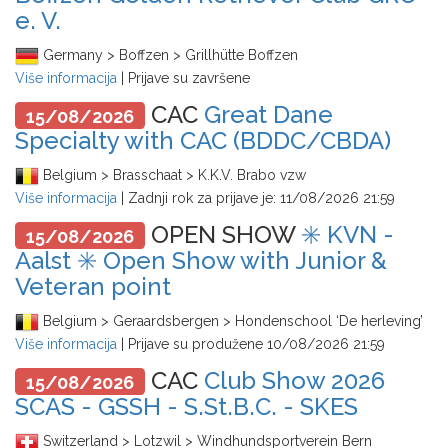
e. V.
Germany > Boffzen > Grillhütte Boffzen
Više informacija
| Prijave su završene
CAC
Great Dane
15/08/2026
Specialty with CAC (BDDC/CBDA)
Belgium > Brasschaat > K.K.V. Brabo vzw
Više informacija
| Zadnji rok za prijave je:
11/08/2026 21:59
OPEN SHOW
✳️ KVN -
15/08/2026
Aalst ✳️ Open Show with Junior &
Veteran point
Belgium > Geraardsbergen > Hondenschool ‘De herleving’
Više informacija
| Prijave su produžene
10/08/2026 21:59
CAC
Club Show 2026
15/08/2026
SCAS - GSSH - S.St.B.C. - SKES
Switzerland > Lotzwil > Windhundsportverein Bern