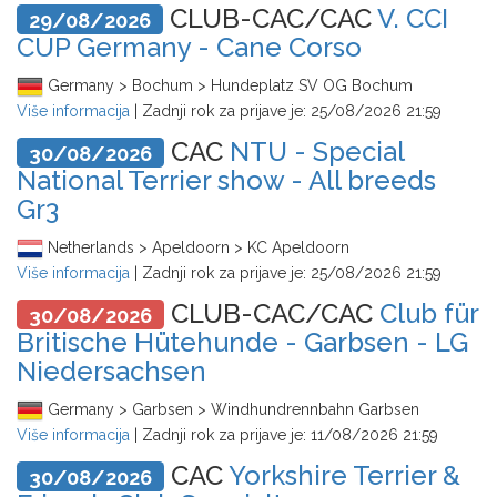
CLUB-CAC/CAC
V. CCI
29/08/2026
CUP Germany - Cane Corso
Germany > Bochum > Hundeplatz SV OG Bochum
Više informacija
| Zadnji rok za prijave je:
25/08/2026 21:59
CAC
NTU - Special
30/08/2026
National Terrier show - All breeds
Gr3
Netherlands > Apeldoorn > KC Apeldoorn
Više informacija
| Zadnji rok za prijave je:
25/08/2026 21:59
CLUB-CAC/CAC
Club für
30/08/2026
Britische Hütehunde - Garbsen - LG
Niedersachsen
Germany > Garbsen > Windhundrennbahn Garbsen
Više informacija
| Zadnji rok za prijave je:
11/08/2026 21:59
CAC
Yorkshire Terrier &
30/08/2026