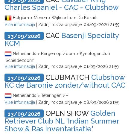
13/09/2026
Charles Spaniel - CAC - Clubshow
Belgium > Menen > Wijkcentrum De Kokuit
Više informacija
| Zadnji rok za prijave je:
08/09/2026 21:59
CAC
Basenji Specialty
13/09/2026
KCM
Netherlands > Bergen op Zoom > Kynologenclub
"Scheldezoom"
Više informacija
| Zadnji rok za prijave je:
01/09/2026 21:59
CLUBMATCH
Clubshow
13/09/2026
KC de Baronie zonder/without CAC
Netherlands > Teteringen > -
Više informacija
| Zadnji rok za prijave je:
08/09/2026 21:59
OPEN SHOW
Golden
13/09/2026
Retriever Club NL 'Indian Summer
Show & Ras inventarisatie'