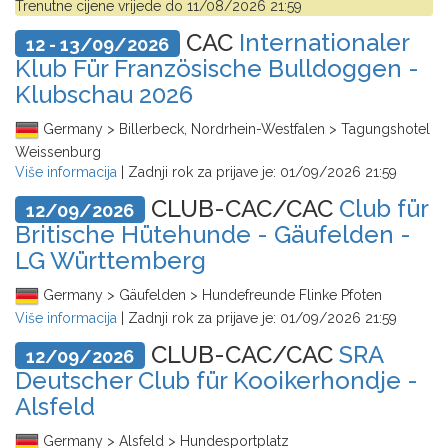
Trenutne cijene vrijede do
11/08/2026 21:59
CAC
Internationaler
12 - 13/09/2026
Klub Für Französische Bulldoggen -
Klubschau 2026
Germany > Billerbeck, Nordrhein-Westfalen > Tagungshotel
Weissenburg
Više informacija
| Zadnji rok za prijave je:
01/09/2026 21:59
CLUB-CAC/CAC
Club für
12/09/2026
Britische Hütehunde - Gäufelden -
LG Württemberg
Germany > Gäufelden > Hundefreunde Flinke Pfoten
Više informacija
| Zadnji rok za prijave je:
01/09/2026 21:59
CLUB-CAC/CAC
SRA
12/09/2026
Deutscher Club für Kooikerhondje -
Alsfeld
Germany > Alsfeld > Hundesportplatz