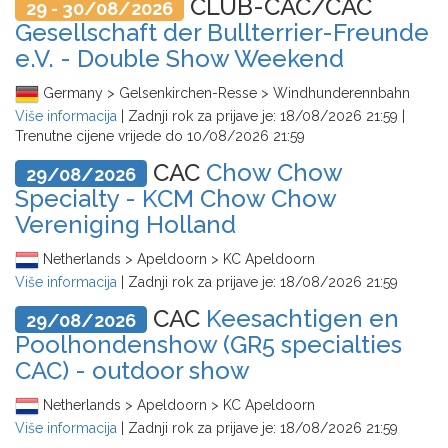
CLUB-CAC/CAC
29 - 30/08/2026
Gesellschaft der Bullterrier-Freunde
e.V. - Double Show Weekend
Germany > Gelsenkirchen-Resse > Windhunderennbahn
Više informacija
| Zadnji rok za prijave je:
18/08/2026 21:59
|
Trenutne cijene vrijede do
10/08/2026 21:59
CAC
Chow Chow
29/08/2026
Specialty - KCM Chow Chow
Vereniging Holland
Netherlands > Apeldoorn > KC Apeldoorn
Više informacija
| Zadnji rok za prijave je:
18/08/2026 21:59
CAC
Keesachtigen en
29/08/2026
Poolhondenshow (GR5 specialties
CAC) - outdoor show
Netherlands > Apeldoorn > KC Apeldoorn
Više informacija
| Zadnji rok za prijave je:
18/08/2026 21:59