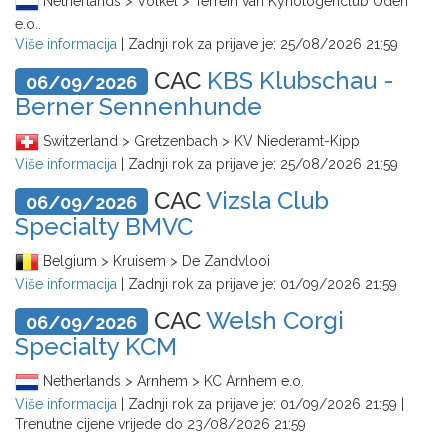
Netherlands > Volkel > Terrein van Kynologenclub Uden
e.o..
Više informacija
| Zadnji rok za prijave je:
25/08/2026 21:59
CAC
KBS Klubschau -
06/09/2026
Berner Sennenhunde
Switzerland > Gretzenbach > KV Niederamt-Kipp
Više informacija
| Zadnji rok za prijave je:
25/08/2026 21:59
CAC
Vizsla Club
06/09/2026
Specialty BMVC
Belgium > Kruisem > De Zandvlooi
Više informacija
| Zadnji rok za prijave je:
01/09/2026 21:59
CAC
Welsh Corgi
06/09/2026
Specialty KCM
Netherlands > Arnhem > KC Arnhem e.o.
Više informacija
| Zadnji rok za prijave je:
01/09/2026 21:59
|
Trenutne cijene vrijede do
23/08/2026 21:59