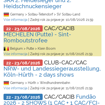
SRA 2. Heidesieger und 2.
Heidschnuckensieger
Germany > Soltau-Tetendorf > SV Soltau-Land
Više informacija
| Zadnji rok za prijave je:
10/08/2026 21:59
CAC/CACIB
22 - 23/08/2026
MECHELEN (Putte) - Sint-
Romboutstrofee
Belgium > Putte > Klein Boom
Više informacija
| Zadnji rok za prijave je:
11/08/2026 21:59
CLUB-CAC/CAC
22 - 23/08/2026
NRW- und Landessiegerausstellung,
Köln-Hürth - 2 days shows
Germany > Hürth > Windhundrennbahn
Više informacija
| Zadnji rok za prijave je:
11/08/2026 21:59
CAC/CACIB
Fundão
22 - 23/08/2026
2026 - 2 SHOWS (1 CAC + 1 CAC/FCI-