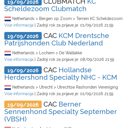
CLUBMATCH
KC
19/09/2026
Scheldezoom Clubmatch
Netherlands > Bergen op Zoom > Terrein KC Scheldezoom
Više informacija
| Zadnji rok za prijave je:
01/09/2026 21:59
CAC
KCM Drentsche
19/09/2026
Patrijshonden Club Nederland
Netherlands > Lochem > De Waltakke
Više informacija
| Zadnji rok za prijave je:
08/09/2026 21:59
CAC
Hollandse
19/09/2026
Herdershond Specialty NHC - KCM
Netherlands > Utrecht > Utrechtse Rashonden Vereniging
Više informacija
| Zadnji rok za prijave je:
01/09/2026 21:59
CAC
Berner
19/09/2026
Sennenhond Specialty September
(VBSH)