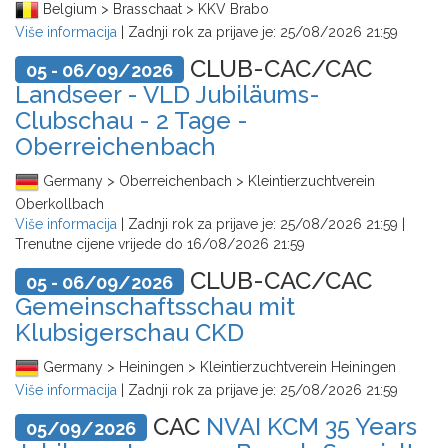
Belgium > Brasschaat > KKV Brabo
Više informacija
| Zadnji rok za prijave je:
25/08/2026 21:59
CLUB-CAC/CAC
05 - 06/09/2026
Landseer - VLD Jubiläums-
Clubschau - 2 Tage -
Oberreichenbach
Germany > Oberreichenbach > Kleintierzuchtverein
Oberkollbach
Više informacija
| Zadnji rok za prijave je:
25/08/2026 21:59
|
Trenutne cijene vrijede do
16/08/2026 21:59
CLUB-CAC/CAC
05 - 06/09/2026
Gemeinschaftsschau mit
Klubsigerschau CKD
Germany > Heiningen > Kleintierzuchtverein Heiningen
Više informacija
| Zadnji rok za prijave je:
25/08/2026 21:59
CAC
NVAI KCM 35 Years
05/09/2026