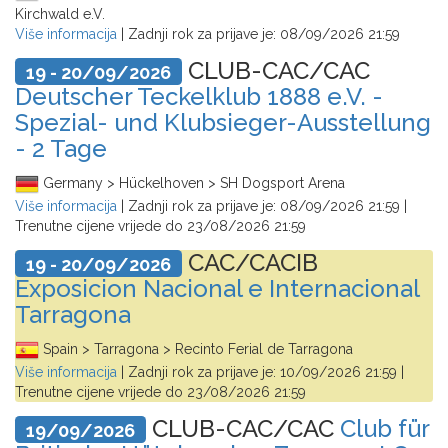
Kirchwald e.V.
Više informacija
| Zadnji rok za prijave je:
08/09/2026 21:59
CLUB-CAC/CAC
19 - 20/09/2026
Deutscher Teckelklub 1888 e.V. -
Spezial- und Klubsieger-Ausstellung
- 2 Tage
Germany > Hückelhoven > SH Dogsport Arena
Više informacija
| Zadnji rok za prijave je:
08/09/2026 21:59
|
Trenutne cijene vrijede do
23/08/2026 21:59
CAC/CACIB
19 - 20/09/2026
Exposicion Nacional e Internacional
Tarragona
Spain > Tarragona > Recinto Ferial de Tarragona
Više informacija
| Zadnji rok za prijave je:
10/09/2026 21:59
|
Trenutne cijene vrijede do
23/08/2026 21:59
CLUB-CAC/CAC
Club für
19/09/2026