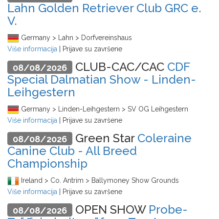
Lahn Golden Retriever Club GRC e.
V.
Germany > Lahn > Dorfvereinshaus
Više informacija
| Prijave su završene
CLUB-CAC/CAC
CDF
08/08/2026
Special Dalmatian Show - Linden-
Leihgestern
Germany > Linden-Leihgestern > SV OG Leihgestern
Više informacija
| Prijave su završene
Green Star
Coleraine
08/08/2026
Canine Club - All Breed
Championship
Ireland > Co. Antrim > Ballymoney Show Grounds
Više informacija
| Prijave su završene
OPEN SHOW
Probe-
08/08/2026