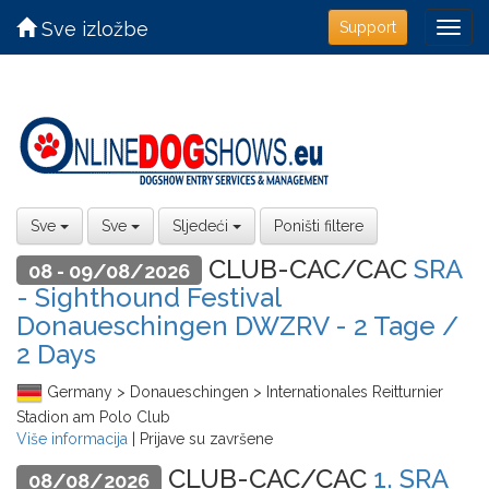
Sve izložbe
Support
Sve
Sve
Sljedeći
Poništi filtere
CLUB-CAC/CAC
SRA
08 - 09/08/2026
- Sighthound Festival
Donaueschingen DWZRV - 2 Tage /
2 Days
Germany > Donaueschingen > Internationales Reitturnier
Stadion am Polo Club
Više informacija
| Prijave su završene
CLUB-CAC/CAC
1. SRA
08/08/2026