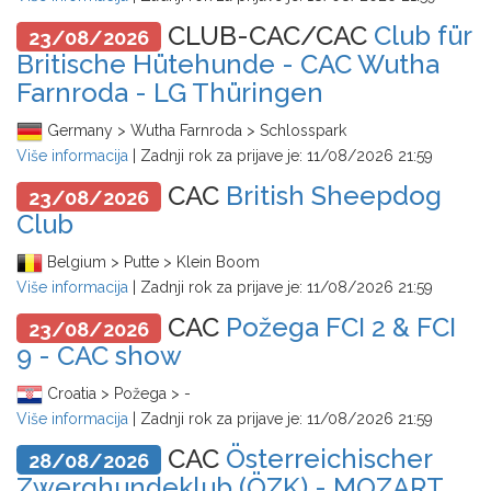
CLUB-CAC/CAC
Club für
23/08/2026
Britische Hütehunde - CAC Wutha
Farnroda - LG Thüringen
Germany > Wutha Farnroda > Schlosspark
Više informacija
| Zadnji rok za prijave je:
11/08/2026 21:59
CAC
British Sheepdog
23/08/2026
Club
Belgium > Putte > Klein Boom
Više informacija
| Zadnji rok za prijave je:
11/08/2026 21:59
CAC
Požega FCI 2 & FCI
23/08/2026
9 - CAC show
Croatia > Požega > -
Više informacija
| Zadnji rok za prijave je:
11/08/2026 21:59
CAC
Österreichischer
28/08/2026
Zwerghundeklub (ÖZK) - MOZART