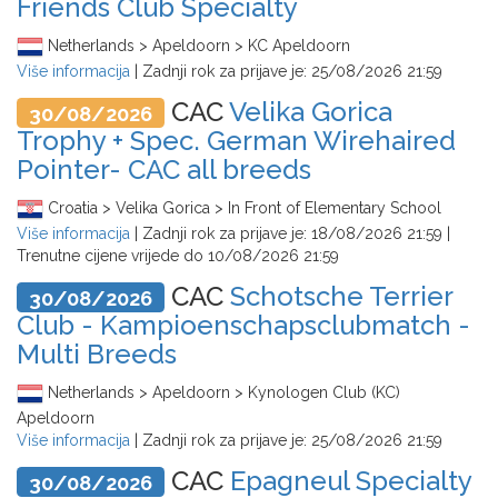
Friends Club Specialty
Netherlands > Apeldoorn > KC Apeldoorn
Više informacija
| Zadnji rok za prijave je:
25/08/2026 21:59
CAC
Velika Gorica
30/08/2026
Trophy + Spec. German Wirehaired
Pointer- CAC all breeds
Croatia > Velika Gorica > In Front of Elementary School
Više informacija
| Zadnji rok za prijave je:
18/08/2026 21:59
|
Trenutne cijene vrijede do
10/08/2026 21:59
CAC
Schotsche Terrier
30/08/2026
Club - Kampioenschapsclubmatch -
Multi Breeds
Netherlands > Apeldoorn > Kynologen Club (KC)
Apeldoorn
Više informacija
| Zadnji rok za prijave je:
25/08/2026 21:59
CAC
Epagneul Specialty
30/08/2026