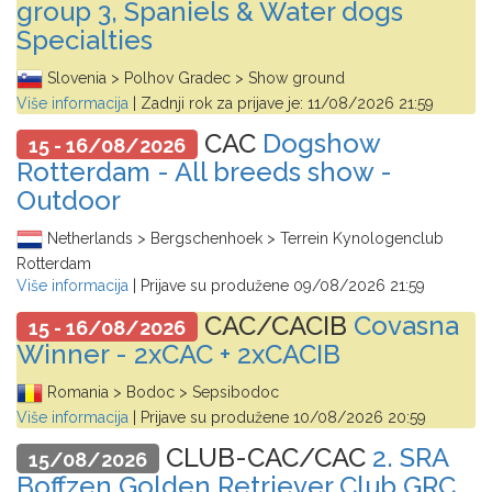
group 3, Spaniels & Water dogs
Specialties
Slovenia > Polhov Gradec > Show ground
Više informacija
| Zadnji rok za prijave je:
11/08/2026 21:59
CAC
Dogshow
15 - 16/08/2026
Rotterdam - All breeds show -
Outdoor
Netherlands > Bergschenhoek > Terrein Kynologenclub
Rotterdam
Više informacija
| Prijave su produžene
09/08/2026 21:59
CAC/CACIB
Covasna
15 - 16/08/2026
Winner - 2xCAC + 2xCACIB
Romania > Bodoc > Sepsibodoc
Više informacija
| Prijave su produžene
10/08/2026 20:59
CLUB-CAC/CAC
2. SRA
15/08/2026
Boffzen Golden Retriever Club GRC