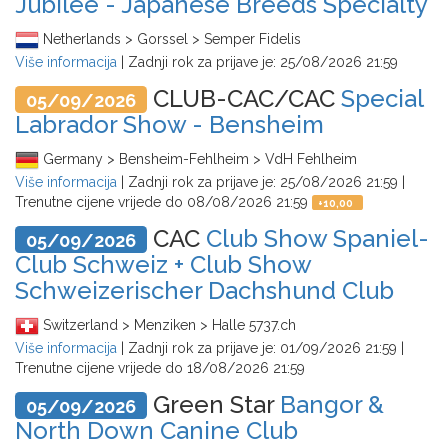
Jubilee - Japanese Breeds Specialty
Netherlands > Gorssel > Semper Fidelis
Više informacija
| Zadnji rok za prijave je:
25/08/2026 21:59
CLUB-CAC/CAC
Special
05/09/2026
Labrador Show - Bensheim
Germany > Bensheim-Fehlheim > VdH Fehlheim
Više informacija
| Zadnji rok za prijave je:
25/08/2026 21:59
|
Trenutne cijene vrijede do
08/08/2026 21:59
+
10,00
CAC
Club Show Spaniel-
05/09/2026
Club Schweiz + Club Show
Schweizerischer Dachshund Club
Switzerland > Menziken > Halle 5737.ch
Više informacija
| Zadnji rok za prijave je:
01/09/2026 21:59
|
Trenutne cijene vrijede do
18/08/2026 21:59
Green Star
Bangor &
05/09/2026
North Down Canine Club