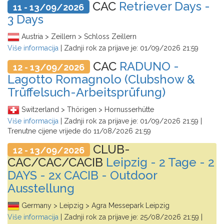
CAC
Retriever Days -
11 - 13/09/2026
3 Days
Austria > Zeillern > Schloss Zeillern
Više informacija
| Zadnji rok za prijave je:
01/09/2026 21:59
CAC
RADUNO -
12 - 13/09/2026
Lagotto Romagnolo (Clubshow &
Trüffelsuch-Arbeitsprüfung)
Switzerland > Thörigen > Hornusserhütte
Više informacija
| Zadnji rok za prijave je:
01/09/2026 21:59
|
Trenutne cijene vrijede do
11/08/2026 21:59
CLUB-
12 - 13/09/2026
CAC/CAC/CACIB
Leipzig - 2 Tage - 2
DAYS - 2x CACIB - Outdoor
Ausstellung
Germany > Leipzig > Agra Messepark Leipzig
Više informacija
| Zadnji rok za prijave je:
25/08/2026 21:59
|