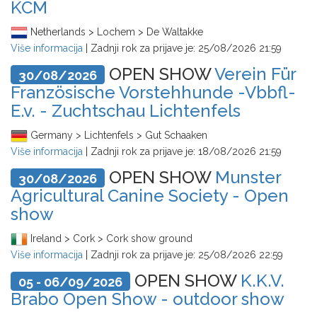
KCM
Netherlands > Lochem > De Waltakke
Više informacija
| Zadnji rok za prijave je:
25/08/2026 21:59
OPEN SHOW
Verein Für
30/08/2026
Französische Vorstehhunde -Vbbfl-
E.v. - Zuchtschau Lichtenfels
Germany > Lichtenfels > Gut Schaaken
Više informacija
| Zadnji rok za prijave je:
18/08/2026 21:59
OPEN SHOW
Munster
30/08/2026
Agricultural Canine Society - Open
show
Ireland > Cork > Cork show ground
Više informacija
| Zadnji rok za prijave je:
25/08/2026 22:59
OPEN SHOW
K.K.V.
05 - 06/09/2026
Brabo Open Show - outdoor show