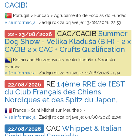
CACIB)
Portugal > Fundão > Agrupamento de Escolas do Fundão
Više informacija
| Zadnji rok za prijave je:
13/08/2026 22:59
CAC/CACIB
Summer
22 - 23/08/2026
Dog Show - Velika Kladuša (BiH) - 2 x
CACIB 2 x CAC + Crufts Qualification
Bosnia and Herzegovina > Velika kladuša > Sportska
dvorana
Više informacija
| Zadnji rok za prijave je:
11/08/2026 21:59
RE
14ème RRE de l’EST
22/08/2026
du Club Français des Chiens
Nordiques et des Spitz du Japon,
France > Saint Michel sur Meurthe > -
Više informacija
| Zadnji rok za prijave je:
09/08/2026 21:59
CAC
Whippet & Italian
22/08/2026