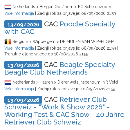
Netherlands > Bergen Op Zoom > KC Scheldezoom
Više informacija
| Zadnji rok za prijave je:
08/09/2026 21:59
CAC
Poodle Specialty
13/09/2026
with CAC
Belgium > Wippelgem > DE MOLEN VAN WIPPELGEM
Više informacija
| Zadnji rok za prijave je:
08/09/2026 21:59
|
Trenutne cijene vrijede do
18/08/2026 21:59
CAC
Beagle Specialty -
13/09/2026
Beagle Club Netherlands
Netherlands > Haaren > Dierenwelzijnscentrum In 't Veld
Više informacija
| Zadnji rok za prijave je:
01/09/2026 21:59
CAC
Retriever Club
13/09/2026
Schweiz - "Work & Show 2026" -
Working Test & CAC Show - 40.Jahre
Retriever Club Schweiz