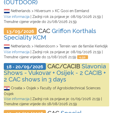
(OUTDOOR)
Netherlands > Hilversum > KC Gooi en Eemland
Više informacija
| Zadnji rok za prijave je:
08/09/2026 21:59
|
Trenutne cijene vrijede do
21/08/2026 21:59
CAC
Griffon Korthals
13/09/2026
Speciality KCM
Netherlands > Hellendoorn > Terrein van de familie Kerkdijk
Više informacija
| Zadnji rok za prijave je:
08/09/2026 21:59
|
Trenutne cijene vrijede do
11/08/2026 21:59
+
2,50
CAC/CACIB
Slavonia
18 - 20/09/2026
Shows - Vukovar + Osijek - 2 CACIB +
2 CAC shows in 3 days
Croatia > Osijek > Faculty of Agrobiotechnical Sciences
Osijek
Više informacija
| Zadnji rok za prijave je:
01/09/2026 21:59
|
Trenutne cijene vrijede do
18/08/2026 21:59