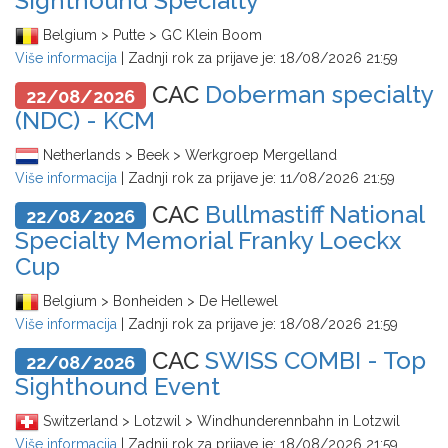
Sighthound Specialty
Belgium > Putte > GC Klein Boom
Više informacija
| Zadnji rok za prijave je:
18/08/2026 21:59
CAC
Doberman specialty
22/08/2026
(NDC) - KCM
Netherlands > Beek > Werkgroep Mergelland
Više informacija
| Zadnji rok za prijave je:
11/08/2026 21:59
CAC
Bullmastiff National
22/08/2026
Specialty Memorial Franky Loeckx
Cup
Belgium > Bonheiden > De Hellewel
Više informacija
| Zadnji rok za prijave je:
18/08/2026 21:59
CAC
SWISS COMBI - Top
22/08/2026
Sighthound Event
Switzerland > Lotzwil > Windhunderennbahn in Lotzwil
Više informacija
| Zadnji rok za prijave je:
18/08/2026 21:59